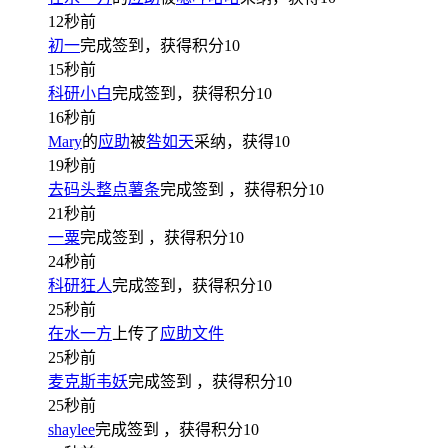
12秒前
初一
完成签到，获得积分
10
15秒前
科研小白
完成签到，获得积分
10
16秒前
Mary
的
应助
被
咎如天
采纳，获得
10
19秒前
去码头整点薯条
完成签到
，获得积分
10
21秒前
一粟
完成签到
，获得积分
10
24秒前
科研狂人
完成签到，获得积分
10
25秒前
在水一方
上传了
应助文件
25秒前
麦克斯韦妖
完成签到
，获得积分
10
25秒前
shaylee
完成签到
，获得积分
10