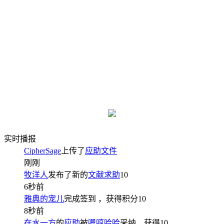
实时播报
CipherSage
上传了
应助文件
刚刚
牧洋人
发布了新的
文献求助
10
6秒前
雅典的宠儿
完成签到
，获得积分
10
8秒前
在水一方
的
应助
被
嗯哼哈哈
采纳，获得
10