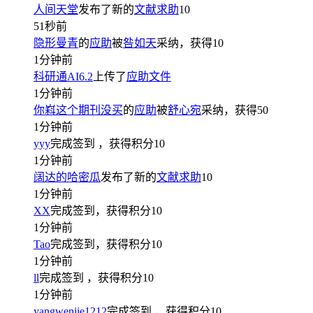
人间天堂
发布了新的
文献求助
10
51秒前
隐形曼青
的
应助
被
咎如天
采纳，获得
10
1分钟前
科研通AI6.2
上传了
应助文件
1分钟前
你嵙这个期刊没买
的
应助
被
舒心宛
采纳，获得
50
1分钟前
yyy
完成签到
，获得积分
10
1分钟前
阔达的哈密瓜
发布了新的
文献求助
10
1分钟前
XX
完成签到，获得积分
10
1分钟前
Tao
完成签到，获得积分
10
1分钟前
ll
完成签到
，获得积分
10
1分钟前
yangwenjie1212
完成签到
，获得积分
10