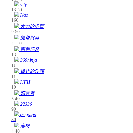
yiiy
13
50
Kao
160
大力的冬萱
9
60
能帮就帮
4
110
完美巧凡
13
369ninja
11
谦让的洋葱
11
HFH
10
归零者
5
40
22336
90
prigogin
80
南柯
4
40