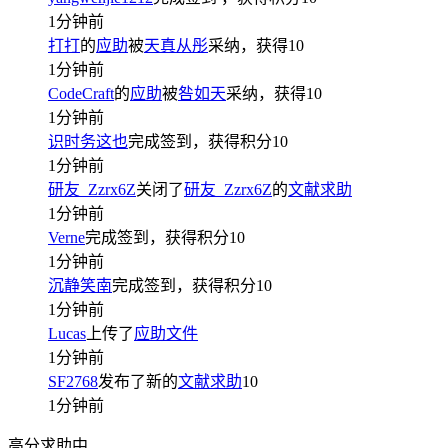
1分钟前
打打
的
应助
被
天真从彤
采纳，获得
10
1分钟前
CodeCraft
的
应助
被
咎如天
采纳，获得
10
1分钟前
识时务这也
完成签到，获得积分
10
1分钟前
研友_Zzrx6Z
关闭了
研友_Zzrx6Z
的
文献求助
1分钟前
Verne
完成签到，获得积分
10
1分钟前
沉静笑南
完成签到，获得积分
10
1分钟前
Lucas
上传了
应助文件
1分钟前
SF2768
发布了新的
文献求助
10
1分钟前
高分求助中