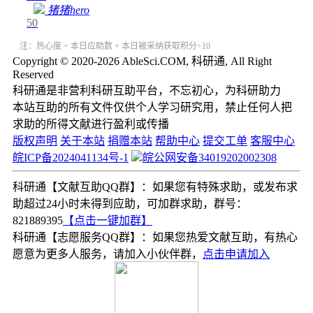
猪猪hero
50
注：热心度 = 本日应助数 + 本日被采纳获取积分÷10
Copyright © 2020-2026 AbleSci.COM, 科研通, All Right
Reserved
科研通是非营利科研互助平台，不忘初心，为科研助力
本站互助的所有文件仅供个人学习研究用，禁止任何人把
求助的所得文献进行盈利或传播
版权声明
关于本站
捐赠本站
帮助中心
提交工单
客服中心
皖ICP备2024041134号-1
皖公网安备34019202002308
科研通【文献互助QQ群】：如果您有特殊求助，或发布求
助超过24小时未得到应助，可加群求助，群号：
821889395
【点击一键加群】
科研通【志愿服务QQ群】：如果您热爱文献互助，有热心
愿意为更多人服务，请加入小伙伴群，
点击申请加入