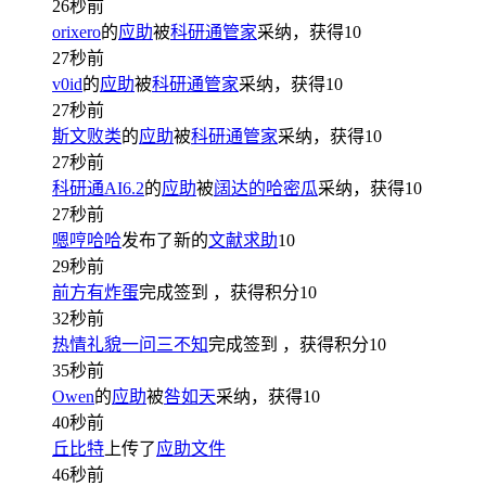
26秒前
orixero
的
应助
被
科研通管家
采纳，获得
10
27秒前
v0id
的
应助
被
科研通管家
采纳，获得
10
27秒前
斯文败类
的
应助
被
科研通管家
采纳，获得
10
27秒前
科研通AI6.2
的
应助
被
阔达的哈密瓜
采纳，获得
10
27秒前
嗯哼哈哈
发布了新的
文献求助
10
29秒前
前方有炸蛋
完成签到
，获得积分
10
32秒前
热情礼貌一问三不知
完成签到
，获得积分
10
35秒前
Owen
的
应助
被
咎如天
采纳，获得
10
40秒前
丘比特
上传了
应助文件
46秒前