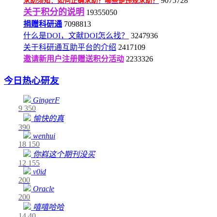
9075728
求助须知：如何正确求助？哪些是违规求助？
关于积分的说明
19355050
捐赠科研通
7098813
什么是DOI，文献DOI怎么找？
3247936
关于科研通互助平台的介绍
2417109
邀请新用户注册赠送积分活动
2233326
今日热心研友
GingerF
9
350
愉快的真
390
wenhui
18
150
你嵙这个期刊没买
12
155
v0id
200
Oracle
200
嘻嘻哈哈
14
40