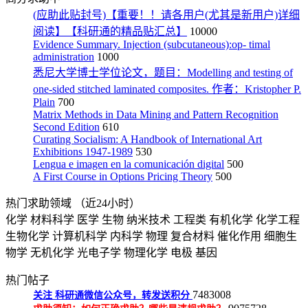
(应助此贴封号)【重要！！请各用户(尤其是新用户)详细
阅读】【科研通的精品贴汇总】
10000
Evidence Summary. Injection (subcutaneous):op- timal
administration
1000
悉尼大学博士学位论文，题目：Modelling and testing of
one-sided stitched laminated composites. 作者：Kristopher P.
Plain
700
Matrix Methods in Data Mining and Pattern Recognition
Second Edition
610
Curating Socialism: A Handbook of International Art
Exhibitions 1947-1989
530
Lengua e imagen en la comunicación digital
500
A First Course in Options Pricing Theory
500
热门求助领域
（近24小时）
化学
材料科学
医学
生物
纳米技术
工程类
有机化学
化学工程
生物化学
计算机科学
内科学
物理
复合材料
催化作用
细胞生
物学
无机化学
光电子学
物理化学
电极
基因
热门帖子
7483008
关注
科研通微信公众号，转发送积分