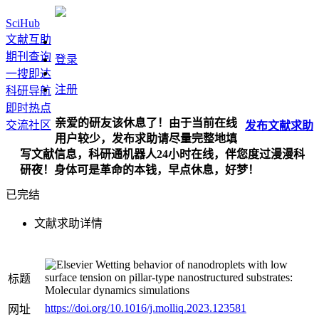
SciHub
文献互助
期刊查询
登录
一搜即达
注册
科研导航
即时热点
亲爱的研友该休息了！由于当前在线
交流社区
发布
文献
求助
用户较少，发布求助请尽量完整地填
写文献信息，科研通机器人24小时在线，伴您度过漫漫科
研夜！身体可是革命的本钱，早点休息，好梦！
已完结
文献求助详情
Wetting behavior of nanodroplets with low
surface tension on pillar-type nanostructured substrates:
标题
Molecular dynamics simulations
https://doi.org/10.1016/j.molliq.2023.123581
网址