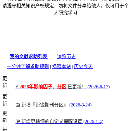
请遵守相关知识产权规定，勿将文件分享给他人，仅可用于个
人研究学习
我的文献求助列表
浏览历史
一分钟了解求助规则
|
捐赠本站
|
历史今天
更
新
⚡
2026年影响因子、分区
已更新！
(2026-6-17)
更
新
📰 新增『新锐期刊分区』
(2026-3-24)
更
新
💬 新增更精细的自定义提醒设置
(2026-1-4)
新