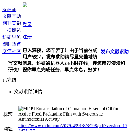
SciHub
文献互助
期刊查询
登录
一搜即达
注册
科研导航
即时热点
已入深夜，您辛苦了！由于当前在线
交流社区
发布
文献
求助
用户较少，发布求助请尽量完整地填
写文献信息，科研通机器人24小时在线，伴您度过漫漫科
研夜！祝你早点完成任务，早点休息，好梦！
已完结
文献求助详情
Encapsulation of Cinnamon Essential Oil for
Active Food Packaging Film with Synergistic
标题
Antimicrobial Activity
https://www.mdpi.com/2079-4991/8/8/598/pdf?version=15
网址
3475177...