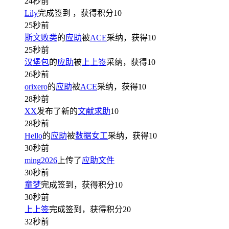
24秒前
Lily
完成签到
，获得积分
10
25秒前
斯文败类
的
应助
被
ACE
采纳，获得
10
25秒前
汉堡包
的
应助
被
上上签
采纳，获得
10
26秒前
orixero
的
应助
被
ACE
采纳，获得
10
28秒前
XX
发布了新的
文献求助
10
28秒前
Hello
的
应助
被
数据女工
采纳，获得
10
30秒前
ming2026
上传了
应助文件
30秒前
童梦
完成签到，获得积分
10
30秒前
上上签
完成签到，获得积分
20
32秒前