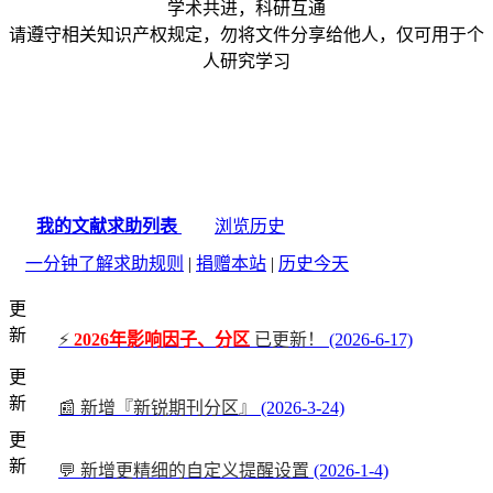
学术共进，科研互通
请遵守相关知识产权规定，勿将文件分享给他人，仅可用于个
人研究学习
我的文献求助列表
浏览历史
一分钟了解求助规则
|
捐赠本站
|
历史今天
更
新
⚡
2026年影响因子、分区
已更新！
(2026-6-17)
更
新
📰 新增『新锐期刊分区』
(2026-3-24)
更
新
💬 新增更精细的自定义提醒设置
(2026-1-4)