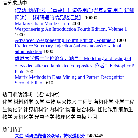
高分求助中
(应助此贴封号)【重要！！请各用户(尤其是新用户)详细
阅读】【科研通的精品贴汇总】
10000
Markov Chain Monte Carlo
5000
Weaponeering: An Introduction Fourth Edition, Volume 1
1000
Advanced Weaponeering Fourth Edition, Volume 2
1000
Evidence Summary. Injection (subcutaneous):op- timal
administration
1000
悉尼大学博士学位论文，题目：Modelling and testing of
one-sided stitched laminated composites. 作者：Kristopher P.
Plain
700
Matrix Methods in Data Mining and Pattern Recognition
Second Edition
610
热门求助领域
（近24小时）
化学
材料科学
医学
生物
纳米技术
工程类
有机化学
化学工程
生物化学
计算机科学
内科学
物理
复合材料
催化作用
细胞生
物学
无机化学
光电子学
物理化学
电极
基因
热门帖子
7489445
关注
科研通微信公众号，转发送积分