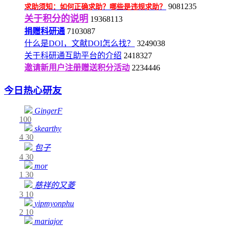
9081235
求助须知：如何正确求助？哪些是违规求助？
关于积分的说明
19368113
捐赠科研通
7103087
什么是DOI，文献DOI怎么找？
3249038
关于科研通互助平台的介绍
2418327
邀请新用户注册赠送积分活动
2234446
今日热心研友
GingerF
100
skearthy
4
30
包子
4
30
mor
1
30
慈祥的又菱
3
10
yipmyonphu
2
10
mariajor