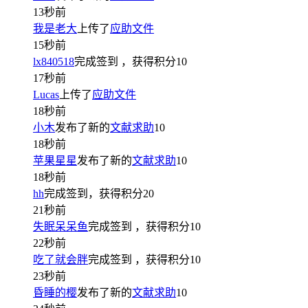
13秒前
我是老大
上传了
应助文件
15秒前
lx840518
完成签到
，获得积分
10
17秒前
Lucas
上传了
应助文件
18秒前
小木
发布了新的
文献求助
10
18秒前
苹果星星
发布了新的
文献求助
10
18秒前
hh
完成签到，获得积分
20
21秒前
失眠呆呆鱼
完成签到
，获得积分
10
22秒前
吃了就会胖
完成签到
，获得积分
10
23秒前
昏睡的樱
发布了新的
文献求助
10