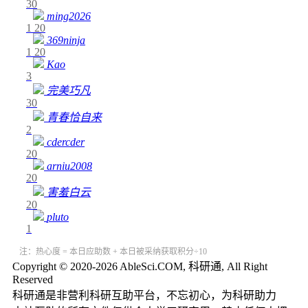
30
ming2026
1
20
369ninja
1
20
Kao
3
完美巧凡
30
青春恰自来
2
cdercder
20
arniu2008
20
害羞白云
20
pluto
1
注：热心度 = 本日应助数 + 本日被采纳获取积分÷10
Copyright © 2020-2026 AbleSci.COM, 科研通, All Right
Reserved
科研通是非营利科研互助平台，不忘初心，为科研助力