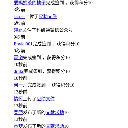
爱喝奶茶的柚子
完成签到
，获得积分
10
3秒前
Jasper
上传了
应助文件
6秒前
淡an
关注了科研通微信公众号
9秒前
Enyiqi001
完成签到
，获得积分
10
9秒前
豪宅
完成签到
，获得积分
10
10秒前
drhkc
完成签到，获得积分
10
10秒前
何一凡
完成签到
，获得积分
10
13秒前
情怀
上传了
应助文件
13秒前
吴熙
发布了新的
文献求助
10
13秒前
童梦
发布了新的
文献求助
10