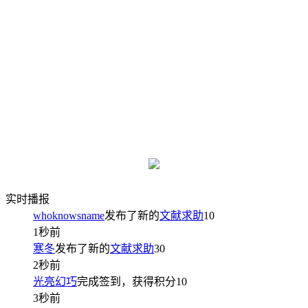
实时播报
whoknowsname
发布了新的
文献求助
10
1秒前
寒冬
发布了新的
文献求助
30
2秒前
光亮幻巧
完成签到，获得积分
10
3秒前