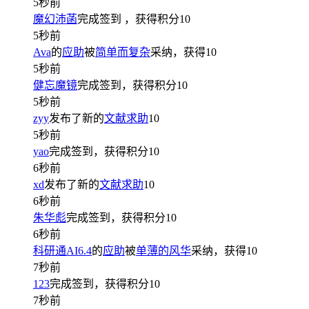
5秒前
魔幻沛菡
完成签到
，获得积分
10
5秒前
Ava
的
应助
被
简单而复杂
采纳，获得
10
5秒前
健忘魔镜
完成签到，获得积分
10
5秒前
zyy
发布了新的
文献求助
10
5秒前
yao
完成签到，获得积分
10
6秒前
xd
发布了新的
文献求助
10
6秒前
朱华彪
完成签到，获得积分
10
6秒前
科研通AI6.4
的
应助
被
单薄的风华
采纳，获得
10
7秒前
123
完成签到，获得积分
10
7秒前