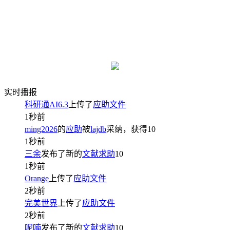
实时播报
科研通AI6.3
上传了
应助文件
1秒前
ming2026
的
应助
被
lajdb
采纳，获得
10
1秒前
三余
发布了新的
文献求助
10
1秒前
Orange
上传了
应助文件
2秒前
完美世界
上传了
应助文件
2秒前
呢喃
发布了新的
文献求助
10