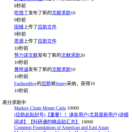
8秒前
吃饱了
发布了新的
文献求助
10
9秒前
田様
上传了
应助文件
9秒前
思源
上传了
应助文件
10秒前
努力读文献
发布了新的
文献求助
20
10秒前
黄梓涵
发布了新的
文献求助
10
10秒前
FashionBoy
的
应助
被
Jenny
采纳，获得
10
10秒前
高分求助中
Markov Chain Monte Carlo
10000
(应助此贴封号)【重要！！请各用户(尤其是新用户)详细
阅读】【科研通的精品贴汇总】
10000
Common Foundations of American and East Asian