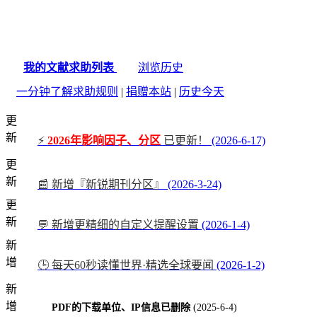
我的文献求助列表
浏览历史
一分钟了解求助规则
|
捐赠本站
|
历史今天
更
新
⚡
2026年影响因子、分区
已更新！
(2026-6-17)
更
新
📰 新增『新锐期刊分区』
(2026-3-24)
更
新
💬 新增更精细的自定义提醒设置
(2026-1-4)
新
增
🕒 每天60秒读懂世界·精选全球要闻
(2026-1-2)
新
增
PDF的下载单位、IP信息已删除
(2025-6-4)