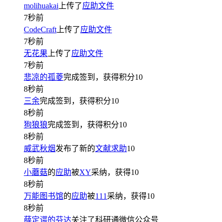
molihuakai
上传了
应助文件
7秒前
CodeCraft
上传了
应助文件
7秒前
无花果
上传了
应助文件
7秒前
悲凉的孤菱
完成签到，获得积分
10
8秒前
三余
完成签到，获得积分
10
8秒前
狗狼狼
完成签到，获得积分
10
8秒前
威武秋烟
发布了新的
文献求助
10
8秒前
小蘑菇
的
应助
被
XY
采纳，获得
10
8秒前
万能图书馆
的
应助
被
111
采纳，获得
10
8秒前
薛定谔的芬达
关注了科研通微信公众号