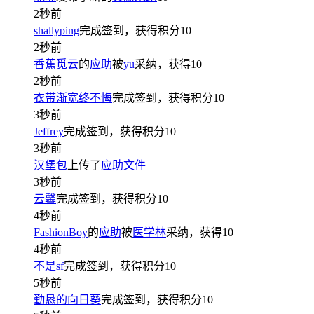
2秒前
shallyping
完成签到，获得积分
10
2秒前
香蕉觅云
的
应助
被
yu
采纳，获得
10
2秒前
衣带渐宽终不悔
完成签到，获得积分
10
3秒前
Jeffrey
完成签到，获得积分
10
3秒前
汉堡包
上传了
应助文件
3秒前
云馨
完成签到，获得积分
10
4秒前
FashionBoy
的
应助
被
医学林
采纳，获得
10
4秒前
不是sf
完成签到，获得积分
10
5秒前
勤恳的向日葵
完成签到，获得积分
10