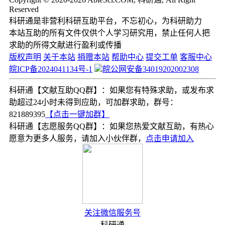
Reserved
科研通是非营利科研互助平台，不忘初心，为科研助力
本站互助的所有文件仅供个人学习研究用，禁止任何人把
求助的所得文献进行盈利或传播
版权声明
关于本站
捐赠本站
帮助中心
提交工单
客服中心
皖ICP备2024041134号-1
皖公网安备34019202002308
科研通【文献互助QQ群】：如果您有特殊求助，或发布求
助超过24小时未得到应助，可加群求助，群号：
821889395
【点击一键加群】
科研通【志愿服务QQ群】：如果您热爱文献互助，有热心
愿意为更多人服务，请加入小伙伴群，
点击申请加入
关注微信服务号
科研通