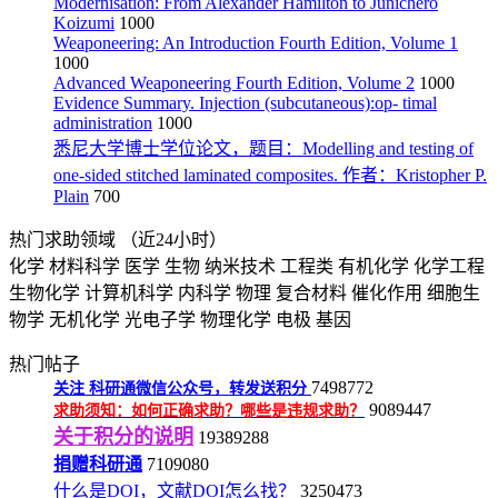
Modernisation: From Alexander Hamilton to Junichero
Koizumi
1000
Weaponeering: An Introduction Fourth Edition, Volume 1
1000
Advanced Weaponeering Fourth Edition, Volume 2
1000
Evidence Summary. Injection (subcutaneous):op- timal
administration
1000
悉尼大学博士学位论文，题目：Modelling and testing of
one-sided stitched laminated composites. 作者：Kristopher P.
Plain
700
热门求助领域
（近24小时）
化学
材料科学
医学
生物
纳米技术
工程类
有机化学
化学工程
生物化学
计算机科学
内科学
物理
复合材料
催化作用
细胞生
物学
无机化学
光电子学
物理化学
电极
基因
热门帖子
7498772
关注
科研通微信公众号，转发送积分
9089447
求助须知：如何正确求助？哪些是违规求助？
关于积分的说明
19389288
捐赠科研通
7109080
什么是DOI，文献DOI怎么找？
3250473