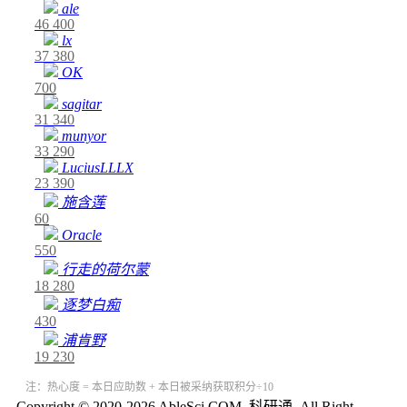
ale
46
400
lx
37
380
OK
700
sagitar
31
340
munyor
33
290
LuciusLLLX
23
390
施含莲
60
Oracle
550
行走的荷尔蒙
18
280
逐梦白痴
430
浦肯野
19
230
注：热心度 = 本日应助数 + 本日被采纳获取积分÷10
Copyright © 2020-2026 AbleSci.COM, 科研通, All Right