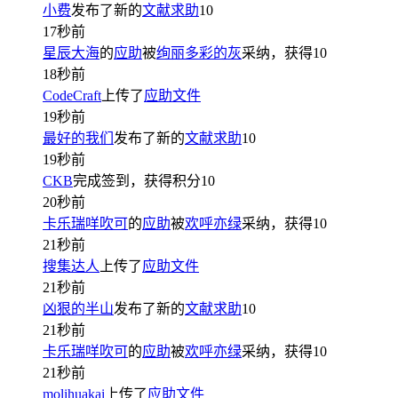
小费
发布了新的
文献求助
10
17秒前
星辰大海
的
应助
被
绚丽多彩的灰
采纳，获得
10
18秒前
CodeCraft
上传了
应助文件
19秒前
最好的我们
发布了新的
文献求助
10
19秒前
CKB
完成签到，获得积分
10
20秒前
卡乐瑞咩吹可
的
应助
被
欢呼亦绿
采纳，获得
10
21秒前
搜集达人
上传了
应助文件
21秒前
凶狠的半山
发布了新的
文献求助
10
21秒前
卡乐瑞咩吹可
的
应助
被
欢呼亦绿
采纳，获得
10
21秒前
molihuakai
上传了
应助文件