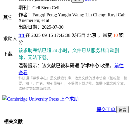
期刊：Cell Stem Cell
作者：Fangqi Peng; Yanglu Wang; Lin Cheng; Ruyi Cai;
其它
Xuemei Fu; et al
出版日期：2025-07-30
ffff
在 2025-09-15 17:42:38 发布自
北京
，悬赏
10
积
求助人
分
该求助完结已超 24 小时，文件已从服务器自动删
下载
除，无法下载。
温馨提示：该文献已被科研通
学术中心
收录，
前往
查看
科研通『学术中心』是文献索引库，收集文献的基本信息（如标题、摘
要、期刊、作者、被引量等），不提供下载功能。如需下载文献全文，
请通过文献求助获取。
上个求助
提交工单
留言
相关文献