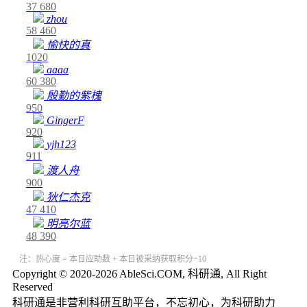
37
680
zhou
58
460
愉快的真
1020
aaaa
60
380
殷勤的紫槐
950
GingerF
920
yjh123
911
渡人舟
900
狄仁杰克
47
410
明亮尔蓝
48
390
注：热心度 = 本日应助数 + 本日被采纳获取积分÷10
Copyright © 2020-2026 AbleSci.COM, 科研通, All Right
Reserved
科研通是非营利科研互助平台，不忘初心，为科研助力