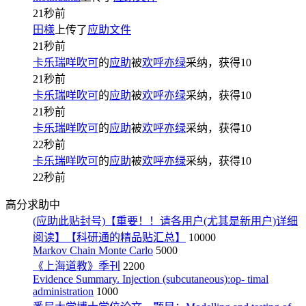
21秒前
田様
上传了
应助文件
21秒前
卡乐瑞咩吹可
的
应助
被
欢呼亦绿
采纳，获得
10
21秒前
卡乐瑞咩吹可
的
应助
被
欢呼亦绿
采纳，获得
10
21秒前
卡乐瑞咩吹可
的
应助
被
欢呼亦绿
采纳，获得
10
22秒前
卡乐瑞咩吹可
的
应助
被
欢呼亦绿
采纳，获得
10
22秒前
高分求助中
(应助此贴封号)【重要！！请各用户(尤其是新用户)详细
阅读】【科研通的精品贴汇总】
10000
Markov Chain Monte Carlo
5000
《上海道教》季刊
2200
Evidence Summary. Injection (subcutaneous):op- timal
administration
1000