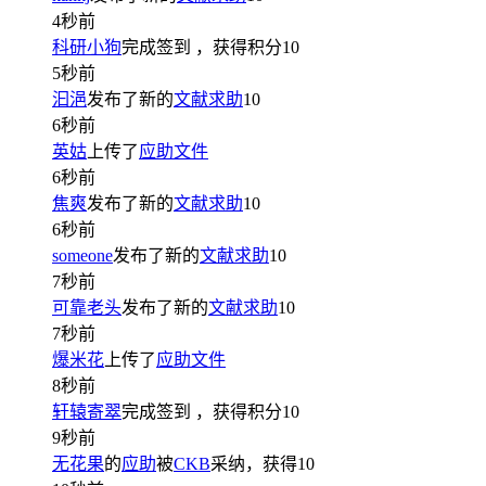
4秒前
科研小狗
完成签到
，获得积分
10
5秒前
汩浥
发布了新的
文献求助
10
6秒前
英姑
上传了
应助文件
6秒前
焦爽
发布了新的
文献求助
10
6秒前
someone
发布了新的
文献求助
10
7秒前
可靠老头
发布了新的
文献求助
10
7秒前
爆米花
上传了
应助文件
8秒前
轩辕寄翠
完成签到
，获得积分
10
9秒前
无花果
的
应助
被
CKB
采纳，获得
10