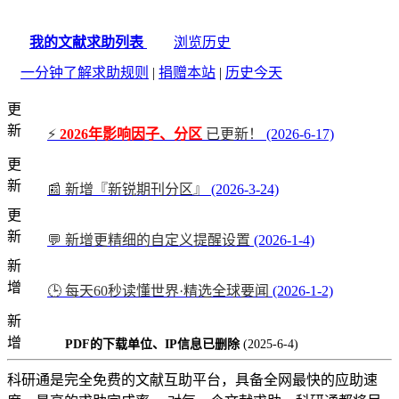
我的文献求助列表
浏览历史
一分钟了解求助规则
|
捐赠本站
|
历史今天
更
新
⚡
2026年影响因子、分区
已更新！
(2026-6-17)
更
新
📰 新增『新锐期刊分区』
(2026-3-24)
更
新
💬 新增更精细的自定义提醒设置
(2026-1-4)
新
增
🕒 每天60秒读懂世界·精选全球要闻
(2026-1-2)
新
增
PDF的下载单位、IP信息已删除
(2025-6-4)
科研通是完全免费的文献互助平台，具备全网最快的应助速