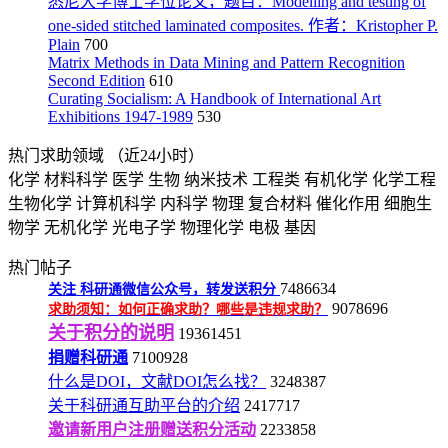
悉尼大学博士学位论文，题目：Modelling and testing of
one-sided stitched laminated composites. 作者：Kristopher P.
Plain
700
Matrix Methods in Data Mining and Pattern Recognition
Second Edition
610
Curating Socialism: A Handbook of International Art
Exhibitions 1947-1989
530
热门求助领域
（近24小时）
化学
材料科学
医学
生物
纳米技术
工程类
有机化学
化学工程
生物化学
计算机科学
内科学
物理
复合材料
催化作用
细胞生
物学
无机化学
光电子学
物理化学
电极
基因
热门帖子
7486634
关注
科研通微信公众号，转发送积分
9078696
求助须知：如何正确求助？哪些是违规求助？
关于积分的说明
19361451
捐赠科研通
7100928
什么是DOI，文献DOI怎么找？
3248387
关于科研通互助平台的介绍
2417717
邀请新用户注册赠送积分活动
2233858