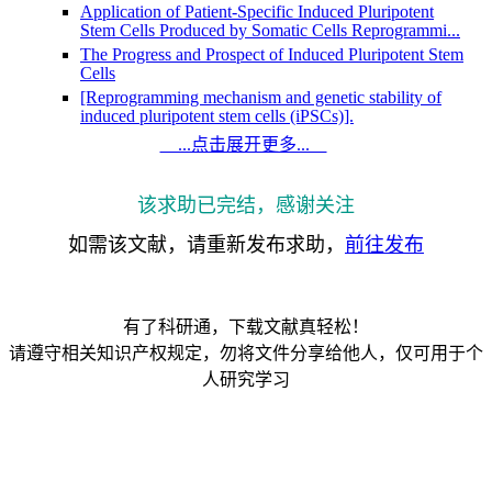
Application of Patient-Specific Induced Pluripotent
Stem Cells Produced by Somatic Cells Reprogrammi...
The Progress and Prospect of Induced Pluripotent Stem
Cells
[Reprogramming mechanism and genetic stability of
induced pluripotent stem cells (iPSCs)].
Generation of Induced Pluripotent Stem Cells
...点击展开更多...
Molecular Obstacles to Clinical Translation of iPSCs
Purification of functional reprogramming factors in
该求助已完结，感谢关注
mammalian cell using FLAG -Tag
An Insight into Reprogramming Barriers to iPSC
如需该文献，请重新发布求助，
前往发布
Generation
Progress in the reprogramming of induced pluripotent
stem cells with small molecules
Research progress cellular reprogramming technology
有了科研通，下载文献真轻松！
and induced pluripotent stem cells for retinal d...
请遵守相关知识产权规定，勿将文件分享给他人，仅可用于个
Generation of Induced Pluripotent Stem Cells
人研究学习