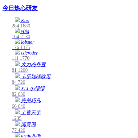
今日热心研友
Kao
284
1680
v0id
164
2130
lobster
176
1375
cdercder
111
1770
大力的冬萱
81
1200
卡乐瑞咩吹可
84
720
XLL小绿绿
82
630
完美巧凡
66
640
上官天宇
1235
闫霄溯
77
420
arniu2008