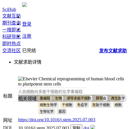
SciHub
文献互助
期刊查询
登录
一搜即达
注册
科研导航
即时热点
交流社区
已完结
发布
文献
求助
文献求助详情
Chemical reprogramming of human blood cells
to pluripotent stem cells
人血细胞向多能干细胞的化学重编程
标题
相关领域
重编程
生物
诱导多能干细胞
脐带血
再生医学
细胞生物学
干细胞
免疫学
胚胎干细胞
细胞
生物化学
基因
https://doi.org/10.1016/j.stem.2025.07.003
网址
DOI
10.1016/j.stem.2025.07.003
doi
复制