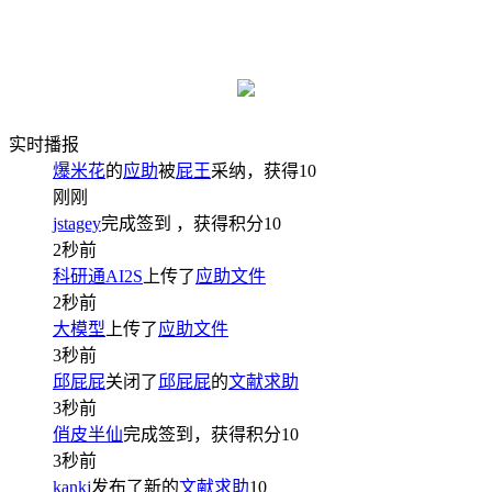
实时播报
爆米花
的
应助
被
屁王
采纳，获得
10
刚刚
jstagey
完成签到
，获得积分
10
2秒前
科研通AI2S
上传了
应助文件
2秒前
大模型
上传了
应助文件
3秒前
邱屁屁
关闭了
邱屁屁
的
文献求助
3秒前
俏皮半仙
完成签到，获得积分
10
3秒前
kankj
发布了新的
文献求助
10