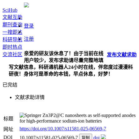
SciHub
文献互助
期刊查询
登录
一搜即达
注册
科研导航
即时热点
亲爱的研友该休息了！由于当前在线
交流社区
发布
文献
求助
用户较少，发布求助请尽量完整地填
写文献信息，科研通机器人24小时在线，伴您度过漫漫科
研夜！身体可是革命的本钱，早点休息，好梦！
已完结
文献求助详情
Zn3P2@C nanosheets as self-supported anodes
标题
for high-performance sodium-ion batteries
https://doi.org/10.1007/s11581-025-06569-7
网址
DOI
10.1007/s11581-025-06569-7
doi
复制