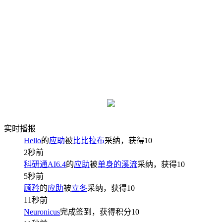
实时播报
Hello
的
应助
被
比比拉布
采纳，获得
10
2秒前
科研通AI6.4
的
应助
被
单身的溪流
采纳，获得
10
5秒前
顾矜
的
应助
被
立冬
采纳，获得
10
11秒前
Neuronicus
完成签到，获得积分
10