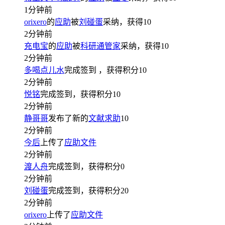
1分钟前
orixero
的
应助
被
刘碰蛋
采纳，获得
10
2分钟前
充电宝
的
应助
被
科研通管家
采纳，获得
10
2分钟前
多喝点儿水
完成签到
，获得积分
10
2分钟前
悦铭
完成签到，获得积分
10
2分钟前
静哥哥
发布了新的
文献求助
10
2分钟前
今后
上传了
应助文件
2分钟前
渡人舟
完成签到，获得积分
0
2分钟前
刘碰蛋
完成签到，获得积分
20
2分钟前
orixero
上传了
应助文件