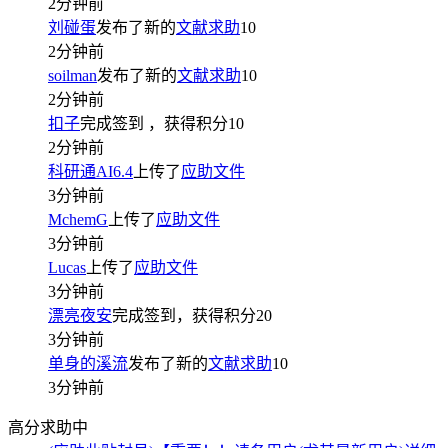
2分钟前
刘碰蛋
发布了新的
文献求助
10
2分钟前
soilman
发布了新的
文献求助
10
2分钟前
扣子
完成签到
，获得积分
10
2分钟前
科研通AI6.4
上传了
应助文件
3分钟前
MchemG
上传了
应助文件
3分钟前
Lucas
上传了
应助文件
3分钟前
漂亮夜安
完成签到，获得积分
20
3分钟前
单身的溪流
发布了新的
文献求助
10
3分钟前
高分求助中