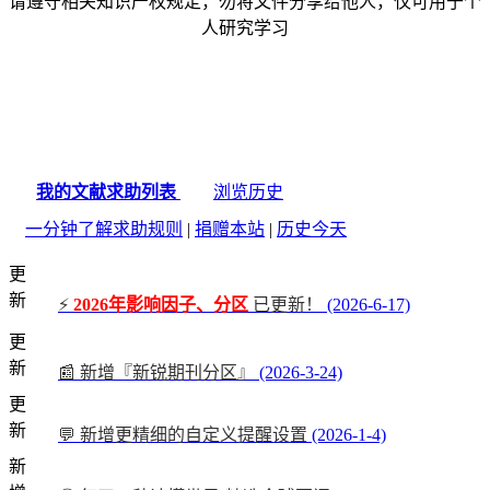
请遵守相关知识产权规定，勿将文件分享给他人，仅可用于个
人研究学习
我的文献求助列表
浏览历史
一分钟了解求助规则
|
捐赠本站
|
历史今天
更
新
⚡
2026年影响因子、分区
已更新！
(2026-6-17)
更
新
📰 新增『新锐期刊分区』
(2026-3-24)
更
新
💬 新增更精细的自定义提醒设置
(2026-1-4)
新