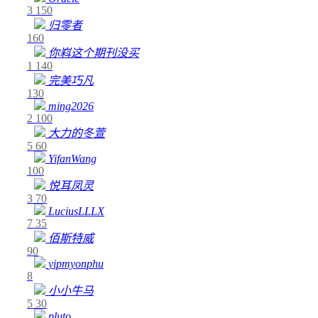
3
150
归零者
160
你嵙这个期刊没买
1
140
完美巧凡
130
ming2026
2
100
大力的冬萱
5
60
YifanWang
100
悦耳凤灵
3
70
LuciusLLLX
7
35
佰斯特威
90
yipmyonphu
8
小小牛马
5
30
pluto