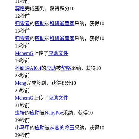
11秒前
契咯
完成签到，获得积分
10
12秒前
归零者
的
应助
被
科研通管家
采纳，获得
10
13秒前
归零者
的
应助
被
科研通管家
采纳，获得
10
13秒前
MchemG
上传了
应助文件
16秒前
科研通AI6.4
的
应助
被
契咯
采纳，获得
10
23秒前
Meng
完成签到，获得积分
10
25秒前
MchemG
上传了
应助文件
31秒前
虫培
的
应助
被
NattyPoe
采纳，获得
10
39秒前
小马甲
的
应助
被
从容的冷玉
采纳，获得
10
39秒前