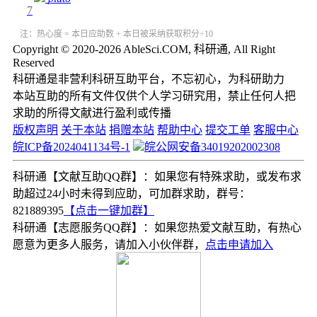
7
注：热心度 = 本日应助数 + 本日被采纳获取积分÷10
Copyright © 2020-2026 AbleSci.COM, 科研通, All Right
Reserved
科研通是非营利科研互助平台，不忘初心，为科研助力
本站互助的所有文件仅供个人学习研究用，禁止任何人把
求助的所得文献进行盈利或传播
版权声明
关于本站
捐赠本站
帮助中心
提交工单
客服中心
皖ICP备2024041134号-1
皖公网安备34019202002308
科研通【文献互助QQ群】：如果您有特殊求助，或发布求
助超过24小时未得到应助，可加群求助，群号：
821889395
【点击一键加群】
科研通【志愿服务QQ群】：如果您热爱文献互助，有热心
愿意为更多人服务，请加入小伙伴群，
点击申请加入