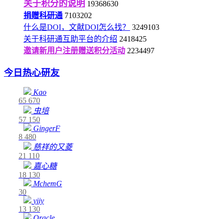
关于积分的说明
19368630
捐赠科研通
7103202
什么是DOI，文献DOI怎么找？
3249103
关于科研通互助平台的介绍
2418425
邀请新用户注册赠送积分活动
2234497
今日热心研友
Kao
65
670
虫培
57
150
GingerF
8
480
慈祥的又菱
21
110
嘉心糖
18
130
MchemG
30
yiiy
13
130
Oracle