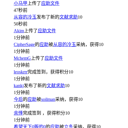
小马甲
上传了
应助文件
47秒前
从容的冷玉
发布了新的
文献求助
10
50秒前
Akim
上传了
应助文件
1分钟前
CipherSage
的
应助
被
从容的冷玉
采纳，获得
10
1分钟前
MchemG
上传了
应助文件
1分钟前
leoskrrr
完成签到，获得积分
10
1分钟前
kankj
发布了新的
文献求助
10
1分钟前
今后
的
应助
被
soilman
采纳，获得
10
1分钟前
余悸
完成签到
，获得积分
10
1分钟前
希望天下0贩的0
的
应助
被
立冬
采纳，获得
10