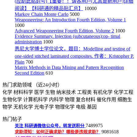
(应助此贴封号)【重要！！请各用户(尤其是新用户)详细
阅读】【科研通的精品贴汇总】
10000
Markov Chain Monte Carlo
5000
Weaponeering: An Introduction Fourth Edition, Volume 1
1000
Advanced Weaponeering Fourth Edition, Volume 2
1000
Evidence Summary. Injection (subcutaneous):op- timal
administration
1000
悉尼大学博士学位论文，题目：Modelling and testing of
one-sided stitched laminated composites. 作者：Kristopher P.
Plain
700
Matrix Methods in Data Mining and Pattern Recognition
Second Edition
610
热门求助领域
（近24小时）
化学
材料科学
医学
生物
纳米技术
工程类
有机化学
化学工程
生物化学
计算机科学
内科学
物理
复合材料
催化作用
细胞生
物学
无机化学
光电子学
物理化学
电极
基因
热门帖子
7489975
关注
科研通微信公众号，转发送积分
9081618
求助须知：如何正确求助？哪些是违规求助？