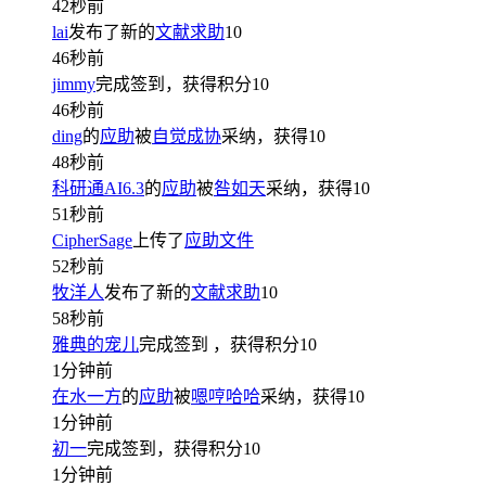
42秒前
lai
发布了新的
文献求助
10
46秒前
jimmy
完成签到，获得积分
10
46秒前
ding
的
应助
被
自觉成协
采纳，获得
10
48秒前
科研通AI6.3
的
应助
被
咎如天
采纳，获得
10
51秒前
CipherSage
上传了
应助文件
52秒前
牧洋人
发布了新的
文献求助
10
58秒前
雅典的宠儿
完成签到
，获得积分
10
1分钟前
在水一方
的
应助
被
嗯哼哈哈
采纳，获得
10
1分钟前
初一
完成签到，获得积分
10
1分钟前