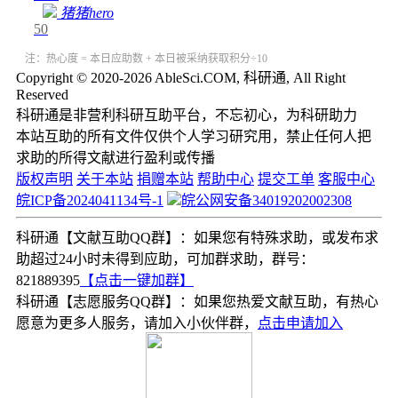
猪猪hero
50
注：热心度 = 本日应助数 + 本日被采纳获取积分÷10
Copyright © 2020-2026 AbleSci.COM, 科研通, All Right
Reserved
科研通是非营利科研互助平台，不忘初心，为科研助力
本站互助的所有文件仅供个人学习研究用，禁止任何人把
求助的所得文献进行盈利或传播
版权声明
关于本站
捐赠本站
帮助中心
提交工单
客服中心
皖ICP备2024041134号-1
皖公网安备34019202002308
科研通【文献互助QQ群】：如果您有特殊求助，或发布求
助超过24小时未得到应助，可加群求助，群号：
821889395
【点击一键加群】
科研通【志愿服务QQ群】：如果您热爱文献互助，有热心
愿意为更多人服务，请加入小伙伴群，
点击申请加入