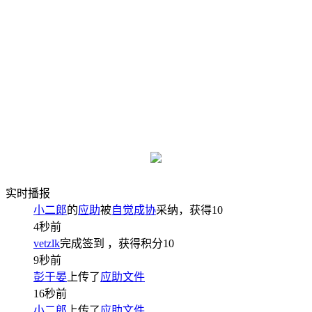
实时播报
小二郎
的
应助
被
自觉成协
采纳，获得
10
4秒前
vetzlk
完成签到
，获得积分
10
9秒前
彭于晏
上传了
应助文件
16秒前
小二郎
上传了
应助文件