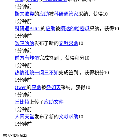
1分钟前
斯文败类
的
应助
被
科研通管家
采纳，获得
10
1分钟前
科研通AI6.2
的
应助
被
阔达的哈密瓜
采纳，获得
10
1分钟前
嗯哼哈哈
发布了新的
文献求助
10
1分钟前
前方有炸蛋
完成签到
，获得积分
10
1分钟前
热情礼貌一问三不知
完成签到
，获得积分
10
1分钟前
Owen
的
应助
被
咎如天
采纳，获得
10
1分钟前
丘比特
上传了
应助文件
1分钟前
人间天堂
发布了新的
文献求助
10
1分钟前
高分求助中