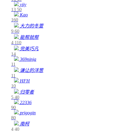
yiiy
13
50
Kao
160
大力的冬萱
9
60
能帮就帮
4
110
完美巧凡
14
369ninja
11
谦让的洋葱
11
HFH
10
归零者
5
40
22336
90
prigogin
80
南柯
4
40