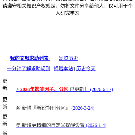
请遵守相关知识产权规定，勿将文件分享给他人，仅可用于个
人研究学习
我的文献求助列表
浏览历史
一分钟了解求助规则
|
捐赠本站
|
历史今天
更
新
⚡
2026年影响因子、分区
已更新！
(2026-6-17)
更
新
📰 新增『新锐期刊分区』
(2026-3-24)
更
新
💬 新增更精细的自定义提醒设置
(2026-1-4)
新