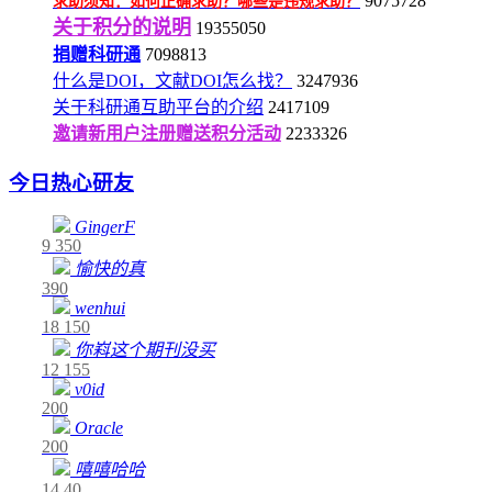
9075728
求助须知：如何正确求助？哪些是违规求助？
关于积分的说明
19355050
捐赠科研通
7098813
什么是DOI，文献DOI怎么找？
3247936
关于科研通互助平台的介绍
2417109
邀请新用户注册赠送积分活动
2233326
今日热心研友
GingerF
9
350
愉快的真
390
wenhui
18
150
你嵙这个期刊没买
12
155
v0id
200
Oracle
200
嘻嘻哈哈
14
40