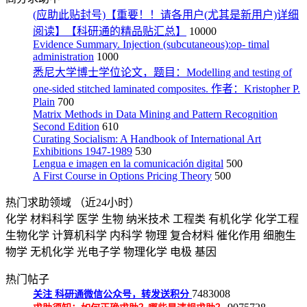
(应助此贴封号)【重要！！请各用户(尤其是新用户)详细
阅读】【科研通的精品贴汇总】
10000
Evidence Summary. Injection (subcutaneous):op- timal
administration
1000
悉尼大学博士学位论文，题目：Modelling and testing of
one-sided stitched laminated composites. 作者：Kristopher P.
Plain
700
Matrix Methods in Data Mining and Pattern Recognition
Second Edition
610
Curating Socialism: A Handbook of International Art
Exhibitions 1947-1989
530
Lengua e imagen en la comunicación digital
500
A First Course in Options Pricing Theory
500
热门求助领域
（近24小时）
化学
材料科学
医学
生物
纳米技术
工程类
有机化学
化学工程
生物化学
计算机科学
内科学
物理
复合材料
催化作用
细胞生
物学
无机化学
光电子学
物理化学
电极
基因
热门帖子
7483008
关注
科研通微信公众号，转发送积分