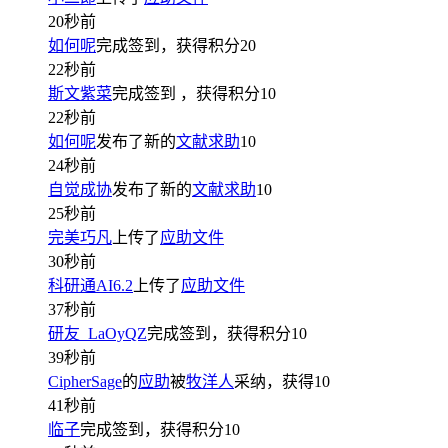
20秒前
如何呢
完成签到，获得积分
20
22秒前
斯文紫菜
完成签到
，获得积分
10
22秒前
如何呢
发布了新的
文献求助
10
24秒前
自觉成协
发布了新的
文献求助
10
25秒前
完美巧凡
上传了
应助文件
30秒前
科研通AI6.2
上传了
应助文件
37秒前
研友_LaOyQZ
完成签到，获得积分
10
39秒前
CipherSage
的
应助
被
牧洋人
采纳，获得
10
41秒前
临子
完成签到，获得积分
10