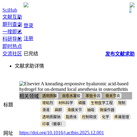
立秋
SciHub
文献互助
期刊查询
登录
一搜即达
注册
科研导航
即时热点
交流社区
已完结
发布
文献
求助
文献求助详情
A kneading-responsive hyaluronic acid-based
hydrogel for on-demand local anesthesia in osteoarthritis
相关领域
透明质酸
自愈水凝胶
苯佐卡因
骨关节炎
增粘剂
材料科学
磷酸
生物医学工程
限制
标题
滑液
麻醉
滑膜关节
抽吸
微操作器
透明质酸钠
脂质体
控制释放
化学
疼痛管理
印章（徽章）
https://doi.org/10.1016/j.actbio.2025.12.001
网址