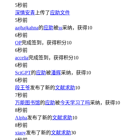
5秒前
深情安青
上传了
应助文件
5秒前
aajhajkahna
的
应助
被
ss
采纳，获得
10
6秒前
OP
完成签到，获得积分
10
6秒前
accelia
完成签到，获得积分
10
6秒前
SciGPT
的
应助
被
潘辉
采纳，获得
10
6秒前
段王爷
发布了新的
文献求助
10
7秒前
万能图书馆
的
应助
被
今天学习了吗
采纳，获得
10
8秒前
Alpha
发布了新的
文献求助
10
8秒前
xiaoy
发布了新的
文献求助
30