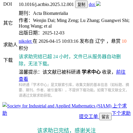
DOI
10.1016/j.actbio.2025.12.001
doi
复制
期刊：Acta Biomaterialia
作者：Wenjin Dai; Ming Zeng; Lu Zhang; Guangwei Shi;
其它
Hong Wang; et al
出版日期：2025-12-03
nikolet
在 2026-04-15 10:03:16 发布自
辽宁
，悬赏
10
求助人
积分
该求助完结已超 24 小时，文件已从服务器自动删
下载
除，无法下载。
温馨提示：该文献已被科研通
学术中心
收录，
前往
查看
科研通『学术中心』是文献索引库，收集文献的基本信息（如标题、摘
要、期刊、作者、被引量等），不提供下载功能。如需下载文献全文，
请通过文献求助获取。
上个求
助
下个求助
提交工单
留言
该求助已完结，感谢关注