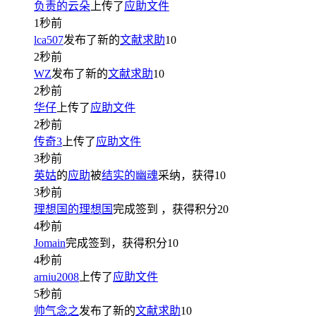
负责的云朵
上传了
应助文件
1秒前
lca507
发布了新的
文献求助
10
2秒前
WZ
发布了新的
文献求助
10
2秒前
华仔
上传了
应助文件
2秒前
传奇3
上传了
应助文件
3秒前
英姑
的
应助
被
结实的幽魂
采纳，获得
10
3秒前
理想国的理想国
完成签到
，获得积分
20
4秒前
Jomain
完成签到，获得积分
10
4秒前
arniu2008
上传了
应助文件
5秒前
帅气念之
发布了新的
文献求助
10