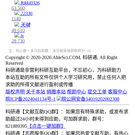
Rikki0326
63
560
22336
1140
天晴
49
610
lx
28
730
注：热心度 = 本日应助数 + 本日被采纳获取积分÷10
Copyright © 2020-2026 AbleSci.COM, 科研通, All Right
Reserved
科研通是非营利科研互助平台，不忘初心，为科研助力
本站互助的所有文件仅供个人学习研究用，禁止任何人把
求助的所得文献进行盈利或传播
版权声明
关于本站
捐赠本站
帮助中心
提交工单
客服中心
皖ICP备2024041134号-1
皖公网安备34019202002308
科研通【文献互助QQ群】：如果您有特殊求助，或发布求
助超过24小时未得到应助，可加群求助，群号：
821889395
【点击一键加群】
科研通【志愿服务QQ群】：如果您热爱文献互助，有热心