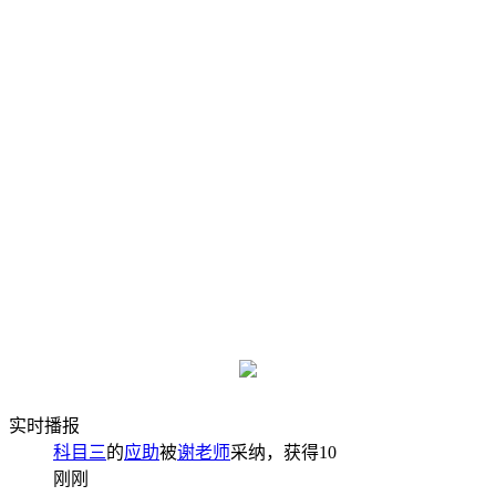
实时播报
科目三
的
应助
被
谢老师
采纳，获得
10
刚刚