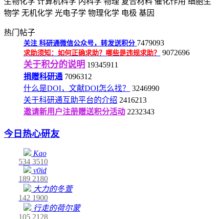
生物化学
计算机科学
内科学
物理
复合材料
催化作用
细胞生
物学
无机化学
光电子学
物理化学
电极
基因
热门帖子
7479093
关注
科研通微信公众号，转发送积分
9072696
求助须知：如何正确求助？哪些是违规求助？
关于积分的说明
19345911
捐赠科研通
7096312
什么是DOI，文献DOI怎么找？
3246990
关于科研通互助平台的介绍
2416213
邀请新用户注册赠送积分活动
2232343
今日热心研友
Kao
534
3510
v0id
189
2180
大力的冬萱
142
1900
行走的荷尔蒙
105
2128