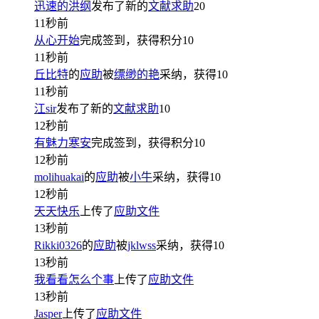
迅速的洪纲
发布了新的
文献求助
20
11秒前
从心开始
完成签到，获得积分
10
11秒前
丘比特
的
应助
被
缥缈的艳
采纳，获得
10
11秒前
江sir
发布了新的
文献求助
10
12秒前
有魅力寒安
完成签到，获得积分
10
12秒前
molihuakai
的
应助
被
小牛
采纳，获得
10
12秒前
天天快乐
上传了
应助文件
13秒前
Rikki0326
的
应助
被
jklwss
采纳，获得
10
13秒前
我看看怎么个事
上传了
应助文件
13秒前
Jasper
上传了
应助文件