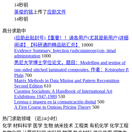
14秒前
英俊的铭
上传了
应助文件
14秒前
高分求助中
(应助此贴封号)【重要！！请各用户(尤其是新用户)详细
阅读】【科研通的精品贴汇总】
10000
Evidence Summary. Injection (subcutaneous):op- timal
administration
1000
悉尼大学博士学位论文，题目：Modelling and testing of
one-sided stitched laminated composites. 作者：Kristopher P.
Plain
700
Matrix Methods in Data Mining and Pattern Recognition
Second Edition
610
Curating Socialism: A Handbook of International Art
Exhibitions 1947-1989
530
Lengua e imagen en la comunicación digital
500
A First Course in Options Pricing Theory
500
热门求助领域
（近24小时）
化学
材料科学
医学
生物
纳米技术
工程类
有机化学
化学工程