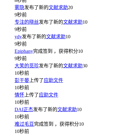
8秒前
雾隐
发布了新的
文献求助
20
9秒前
专注的晓丝
发布了新的
文献求助
10
9秒前
ydy
发布了新的
文献求助
10
9秒前
Epiphany
完成签到
，获得积分
10
9秒前
大笑的觅珍
发布了新的
文献求助
30
10秒前
彭于晏
上传了
应助文件
10秒前
情怀
上传了
应助文件
10秒前
DAI正杰
发布了新的
文献求助
10
10秒前
难过毛豆
完成签到
，获得积分
10
10秒前