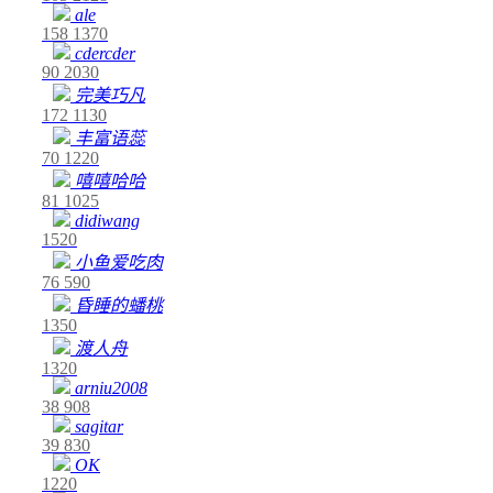
ale
158
1370
cdercder
90
2030
完美巧凡
172
1130
丰富语蕊
70
1220
嘻嘻哈哈
81
1025
didiwang
1520
小鱼爱吃肉
76
590
昏睡的蟠桃
1350
渡人舟
1320
arniu2008
38
908
sagitar
39
830
OK
1220