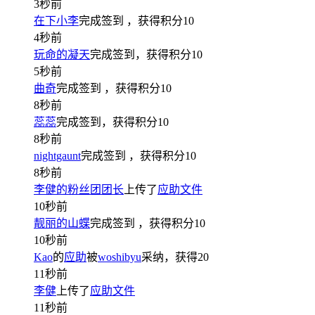
3秒前
在下小李
完成签到
，获得积分
10
4秒前
玩命的凝天
完成签到，获得积分
10
5秒前
曲奇
完成签到
，获得积分
10
8秒前
蕊蕊
完成签到，获得积分
10
8秒前
nightgaunt
完成签到
，获得积分
10
8秒前
李健的粉丝团团长
上传了
应助文件
10秒前
靓丽的山蝶
完成签到
，获得积分
10
10秒前
Kao
的
应助
被
woshibyu
采纳，获得
20
11秒前
李健
上传了
应助文件
11秒前