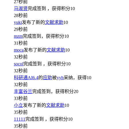
27秒前
马淑贤
完成签到
，获得积分
10
28秒前
yuki
发布了新的
文献求助
10
29秒前
mzm
完成签到，获得积分
10
31秒前
moca
发布了新的
文献求助
10
32秒前
socol
完成签到
，获得积分
10
32秒前
科研通AI6.4
的
应助
被
yyh
采纳，获得
10
32秒前
丰富谷兰
完成签到，获得积分
20
33秒前
小立
发布了新的
文献求助
10
35秒前
11111
完成签到
，获得积分
10
35秒前