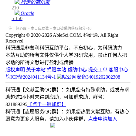
行走的荷尔蒙
210
Oracle
5
150
注：热心度 = 本日应助数 + 本日被采纳获取积分÷10
Copyright © 2020-2026 AbleSci.COM, 科研通, All Right
Reserved
科研通是非营利科研互助平台，不忘初心，为科研助力
本站互助的所有文件仅供个人学习研究用，禁止任何人把
求助的所得文献进行盈利或传播
版权声明
关于本站
捐赠本站
帮助中心
提交工单
客服中心
皖ICP备2024041134号-1
皖公网安备34019202002308
科研通【文献互助QQ群】：如果您有特殊求助，或发布求
助超过24小时未得到应助，可加群求助，群号：
821889395
【点击一键加群】
科研通【志愿服务QQ群】：如果您热爱文献互助，有热心
愿意为更多人服务，请加入小伙伴群，
点击申请加入