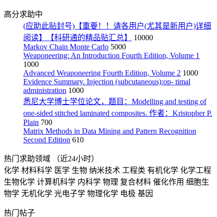
高分求助中
(应助此贴封号)【重要！！请各用户(尤其是新用户)详细
阅读】【科研通的精品贴汇总】
10000
Markov Chain Monte Carlo
5000
Weaponeering: An Introduction Fourth Edition, Volume 1
1000
Advanced Weaponeering Fourth Edition, Volume 2
1000
Evidence Summary. Injection (subcutaneous):op- timal
administration
1000
悉尼大学博士学位论文，题目：Modelling and testing of
one-sided stitched laminated composites. 作者：Kristopher P.
Plain
700
Matrix Methods in Data Mining and Pattern Recognition
Second Edition
610
热门求助领域
（近24小时）
化学
材料科学
医学
生物
纳米技术
工程类
有机化学
化学工程
生物化学
计算机科学
内科学
物理
复合材料
催化作用
细胞生
物学
无机化学
光电子学
物理化学
电极
基因
热门帖子