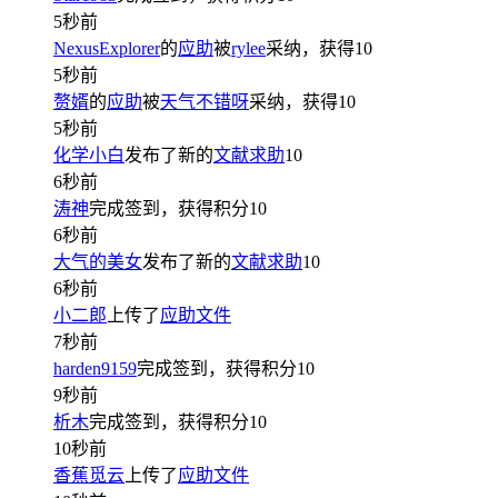
5秒前
NexusExplorer
的
应助
被
rylee
采纳，获得
10
5秒前
赘婿
的
应助
被
天气不错呀
采纳，获得
10
5秒前
化学小白
发布了新的
文献求助
10
6秒前
涛神
完成签到，获得积分
10
6秒前
大气的美女
发布了新的
文献求助
10
6秒前
小二郎
上传了
应助文件
7秒前
harden9159
完成签到，获得积分
10
9秒前
析木
完成签到，获得积分
10
10秒前
香蕉觅云
上传了
应助文件