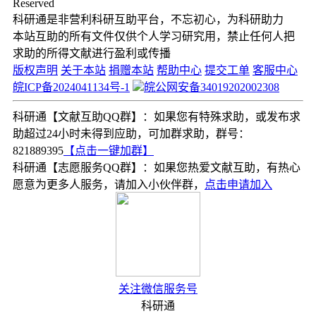
Reserved
科研通是非营利科研互助平台，不忘初心，为科研助力
本站互助的所有文件仅供个人学习研究用，禁止任何人把
求助的所得文献进行盈利或传播
版权声明
关于本站
捐赠本站
帮助中心
提交工单
客服中心
皖ICP备2024041134号-1
皖公网安备34019202002308
科研通【文献互助QQ群】：如果您有特殊求助，或发布求
助超过24小时未得到应助，可加群求助，群号：
821889395
【点击一键加群】
科研通【志愿服务QQ群】：如果您热爱文献互助，有热心
愿意为更多人服务，请加入小伙伴群，
点击申请加入
关注微信服务号
科研通