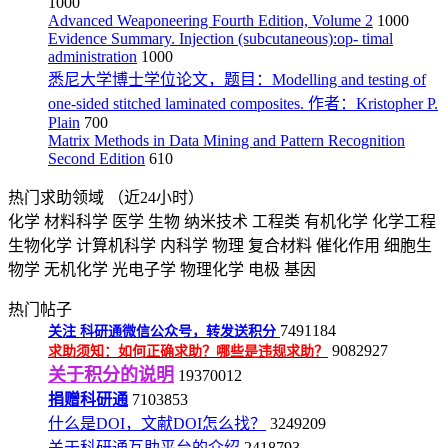
1000
Advanced Weaponeering Fourth Edition, Volume 2
1000
Evidence Summary. Injection (subcutaneous):op- timal
administration
1000
悉尼大学博士学位论文，题目：Modelling and testing of
one-sided stitched laminated composites. 作者：Kristopher P.
Plain
700
Matrix Methods in Data Mining and Pattern Recognition
Second Edition
610
热门求助领域
（近24小时）
化学
材料科学
医学
生物
纳米技术
工程类
有机化学
化学工程
生物化学
计算机科学
内科学
物理
复合材料
催化作用
细胞生
物学
无机化学
光电子学
物理化学
电极
基因
热门帖子
7491184
关注
科研通微信公众号，转发送积分
9082927
求助须知：如何正确求助？哪些是违规求助？
关于积分的说明
19370012
捐赠科研通
7103853
什么是DOI，文献DOI怎么找？
3249209
关于科研通互助平台的介绍
2418793