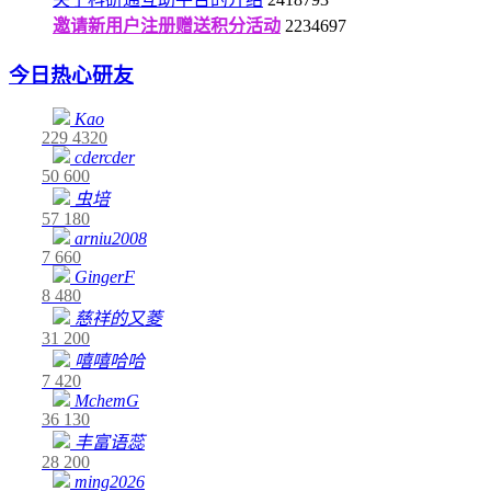
邀请新用户注册赠送积分活动
2234697
今日热心研友
Kao
229
4320
cdercder
50
600
虫培
57
180
arniu2008
7
660
GingerF
8
480
慈祥的又菱
31
200
嘻嘻哈哈
7
420
MchemG
36
130
丰富语蕊
28
200
ming2026