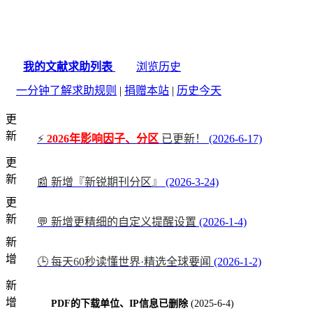
我的文献求助列表
浏览历史
一分钟了解求助规则
|
捐赠本站
|
历史今天
更
新
⚡
2026年影响因子、分区
已更新！
(2026-6-17)
更
新
📰 新增『新锐期刊分区』
(2026-3-24)
更
新
💬 新增更精细的自定义提醒设置
(2026-1-4)
新
增
🕒 每天60秒读懂世界·精选全球要闻
(2026-1-2)
新
增
PDF的下载单位、IP信息已删除
(2025-6-4)