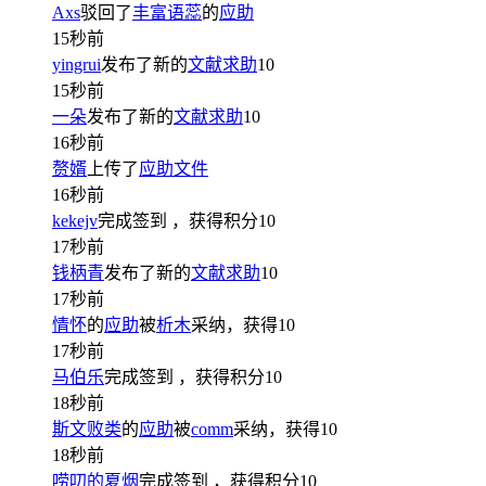
Axs
驳回了
丰富语蕊
的
应助
15秒前
yingrui
发布了新的
文献求助
10
15秒前
一朵
发布了新的
文献求助
10
16秒前
赘婿
上传了
应助文件
16秒前
kekejv
完成签到
，获得积分
10
17秒前
钱柄青
发布了新的
文献求助
10
17秒前
情怀
的
应助
被
析木
采纳，获得
10
17秒前
马伯乐
完成签到
，获得积分
10
18秒前
斯文败类
的
应助
被
comm
采纳，获得
10
18秒前
唠叨的夏烟
完成签到
，获得积分
10