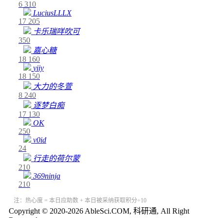
6
310
LuciusLLLX
17
205
卡乐瑞咩吹可
350
嘉心糖
18
160
yiiy
18
150
大力的冬萱
8
240
逐梦白痴
17
130
OK
250
v0id
24
行走的荷尔蒙
210
369ninja
210
注：热心度 = 本日应助数 + 本日被采纳获取积分÷10
Copyright © 2020-2026 AbleSci.COM, 科研通, All Right