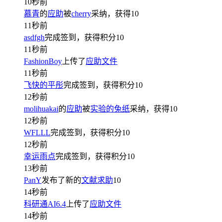
10秒前
慕青
的
应助
被
cherry
采纳，获得
10
11秒前
asdfgh
完成签到，获得积分
10
11秒前
FashionBoy
上传了
应助文件
11秒前
飞快的平彤
完成签到，获得积分
10
12秒前
molihuakai
的
应助
被
实验的兔纸
采纳，获得
10
12秒前
WFLLL
完成签到，获得积分
10
12秒前
幸运雨点
完成签到，获得积分
10
13秒前
PanY
发布了新的
文献求助
10
14秒前
科研通AI6.4
上传了
应助文件
14秒前