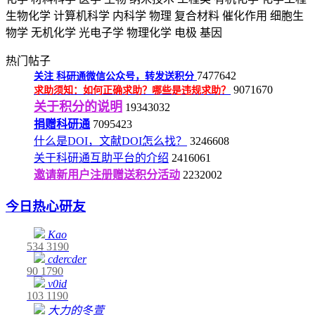
生物化学
计算机科学
内科学
物理
复合材料
催化作用
细胞生
物学
无机化学
光电子学
物理化学
电极
基因
热门帖子
7477642
关注
科研通微信公众号，转发送积分
9071670
求助须知：如何正确求助？哪些是违规求助？
关于积分的说明
19343032
捐赠科研通
7095423
什么是DOI，文献DOI怎么找？
3246608
关于科研通互助平台的介绍
2416061
邀请新用户注册赠送积分活动
2232002
今日热心研友
Kao
534
3190
cdercder
90
1790
v0id
103
1190
大力的冬萱