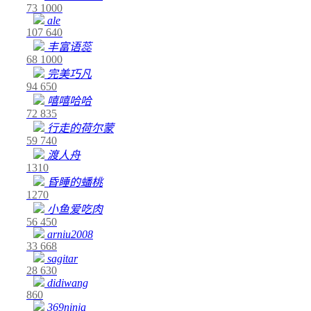
73
1000
ale
107
640
丰富语蕊
68
1000
完美巧凡
94
650
嘻嘻哈哈
72
835
行走的荷尔蒙
59
740
渡人舟
1310
昏睡的蟠桃
1270
小鱼爱吃肉
56
450
arniu2008
33
668
sagitar
28
630
didiwang
860
369ninja