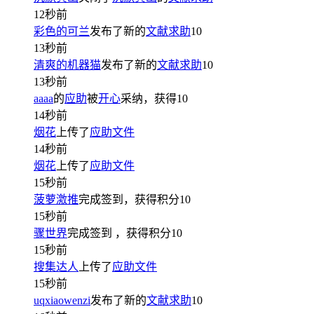
12秒前
彩色的可兰
发布了新的
文献求助
10
13秒前
清爽的机器猫
发布了新的
文献求助
10
13秒前
aaaa
的
应助
被
开心
采纳，获得
10
14秒前
烟花
上传了
应助文件
14秒前
烟花
上传了
应助文件
15秒前
菠萝激推
完成签到，获得积分
10
15秒前
骤世界
完成签到
，获得积分
10
15秒前
搜集达人
上传了
应助文件
15秒前
uqxiaowenzi
发布了新的
文献求助
10