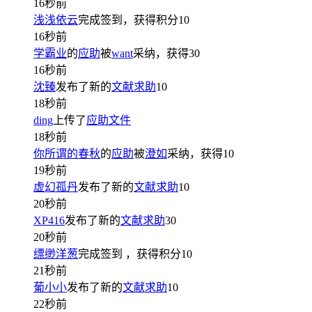
16秒前
浅浅依云
完成签到，获得积分
10
16秒前
学霸业
的
应助
被
want
采纳，获得
30
16秒前
沈臻
发布了新的
文献求助
10
18秒前
ding
上传了
应助文件
18秒前
你所谓的春秋
的
应助
被
澄如
采纳，获得
10
19秒前
虚幻孤丹
发布了新的
文献求助
10
20秒前
XP416
发布了新的
文献求助
30
20秒前
缥缈洋葱
完成签到
，获得积分
10
21秒前
葡小小
发布了新的
文献求助
10
22秒前