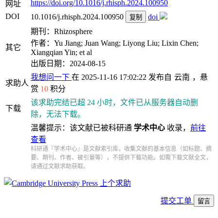
https://doi.org/10.1016/j.rhisph.2024.100950
网址
DOI
10.1016/j.rhisph.2024.100950
doi
复制
期刊：Rhizosphere
作者：Yu Jiang; Juan Wang; Liyong Liu; Lixin Chen;
其它
Xiangqian Yin; et al
出版日期：2024-08-15
我想问一下
在 2025-11-16 17:02:22 发布自
云南
，悬
求助人
赏
10
积分
该求助完结已超 24 小时，文件已从服务器自动删
下载
除，无法下载。
温馨提示：该文献已被科研通
学术中心
收录，
前往
查看
科研通『学术中心』是文献索引库，收集文献的基本信息（如标题、摘
要、期刊、作者、被引量等），不提供下载功能。如需下载文献全文，
请通过文献求助获取。
上个求助
提交工单
留言