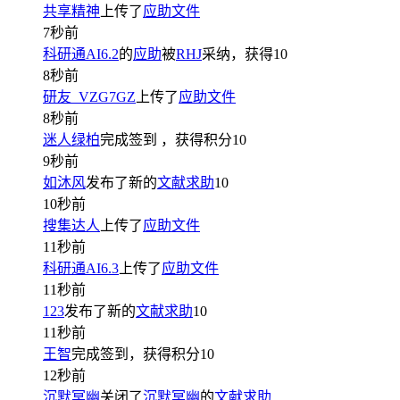
共享精神
上传了
应助文件
7秒前
科研通AI6.2
的
应助
被
RHJ
采纳，获得
10
8秒前
研友_VZG7GZ
上传了
应助文件
8秒前
迷人绿柏
完成签到
，获得积分
10
9秒前
如沐风
发布了新的
文献求助
10
10秒前
搜集达人
上传了
应助文件
11秒前
科研通AI6.3
上传了
应助文件
11秒前
123
发布了新的
文献求助
10
11秒前
王智
完成签到，获得积分
10
12秒前
沉默冥幽
关闭了
沉默冥幽
的
文献求助