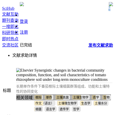
立秋
SciHub
文献互助
期刊查询
登录
一搜即达
注册
科研导航
即时热点
交流社区
已完结
发布
文献
求助
文献求助详情
Synergistic changes in bacterial community
composition, function, and soil characteristics of tomato
rhizosphere soil under long-term monoculture conditions
长期单作条件下番茄根际土壤细菌群落组成、功能和土壤特
标题
性的协同变化
相关领域
根际
单作
土壤真菌
土壤生物学
农学
生物
作文（语言）
土壤微生物学
生态学
土壤水分
细菌
语言学
遗传学
哲学