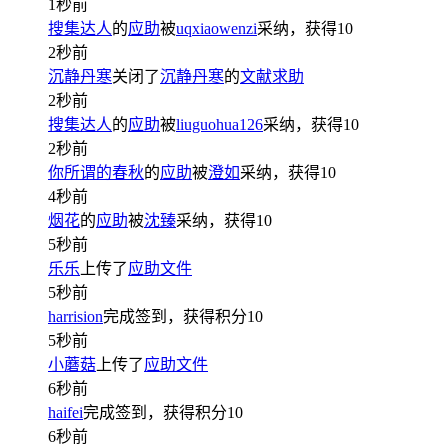
1秒前
搜集达人
的
应助
被
uqxiaowenzi
采纳，获得
10
2秒前
沉静丹寒
关闭了
沉静丹寒
的
文献求助
2秒前
搜集达人
的
应助
被
liuguohua126
采纳，获得
10
2秒前
你所谓的春秋
的
应助
被
澄如
采纳，获得
10
4秒前
烟花
的
应助
被
沈臻
采纳，获得
10
5秒前
乐乐
上传了
应助文件
5秒前
harrision
完成签到，获得积分
10
5秒前
小蘑菇
上传了
应助文件
6秒前
haifei
完成签到，获得积分
10
6秒前