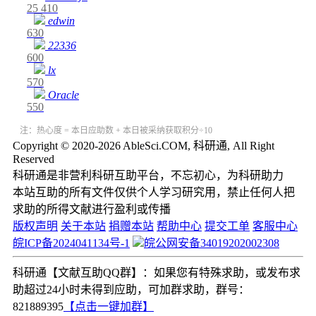
25
410
edwin
630
22336
600
lx
570
Oracle
550
注：热心度 = 本日应助数 + 本日被采纳获取积分÷10
Copyright © 2020-2026 AbleSci.COM, 科研通, All Right
Reserved
科研通是非营利科研互助平台，不忘初心，为科研助力
本站互助的所有文件仅供个人学习研究用，禁止任何人把
求助的所得文献进行盈利或传播
版权声明
关于本站
捐赠本站
帮助中心
提交工单
客服中心
皖ICP备2024041134号-1
皖公网安备34019202002308
科研通【文献互助QQ群】：如果您有特殊求助，或发布求
助超过24小时未得到应助，可加群求助，群号：
821889395
【点击一键加群】