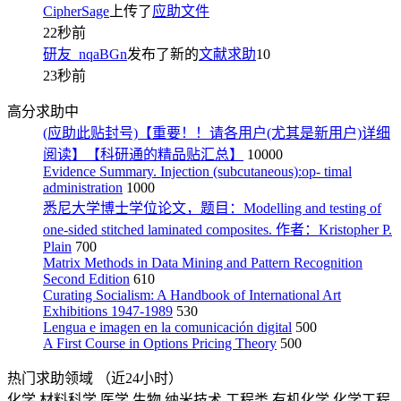
CipherSage
上传了
应助文件
22秒前
研友_nqaBGn
发布了新的
文献求助
10
23秒前
高分求助中
(应助此贴封号)【重要！！请各用户(尤其是新用户)详细
阅读】【科研通的精品贴汇总】
10000
Evidence Summary. Injection (subcutaneous):op- timal
administration
1000
悉尼大学博士学位论文，题目：Modelling and testing of
one-sided stitched laminated composites. 作者：Kristopher P.
Plain
700
Matrix Methods in Data Mining and Pattern Recognition
Second Edition
610
Curating Socialism: A Handbook of International Art
Exhibitions 1947-1989
530
Lengua e imagen en la comunicación digital
500
A First Course in Options Pricing Theory
500
热门求助领域
（近24小时）
化学
材料科学
医学
生物
纳米技术
工程类
有机化学
化学工程