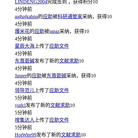
LINDENG2004
完成签到
，获得积分
10
4分钟前
aajhajkahna
的
应助
被
科研通管家
采纳，获得
10
4分钟前
爆米花
的
应助
被
japaz
采纳，获得
10
4分钟前
星辰大海
上传了
应助文件
4分钟前
东莨菪碱
发布了新的
文献求助
10
4分钟前
Jasper
的
应助
被
东莨菪碱
采纳，获得
10
4分钟前
领导范儿
上传了
应助文件
5分钟前
yuilcl
发布了新的
文献求助
10
5分钟前
搜集达人
上传了
应助文件
5分钟前
HotWire99
发布了新的
文献求助
10