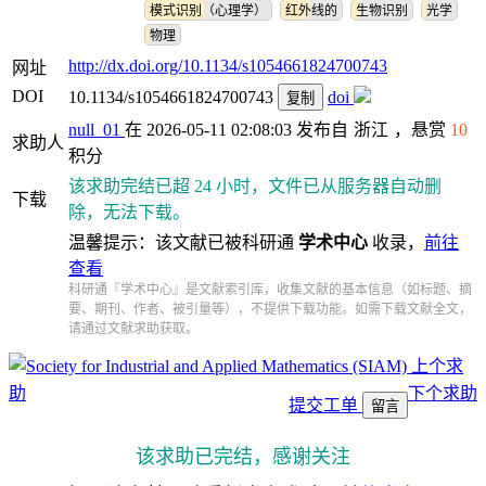
模式识别（心理学）
红外线的
生物识别
光学
物理
http://dx.doi.org/10.1134/s1054661824700743
网址
DOI
10.1134/s1054661824700743
doi
复制
null_01
在 2026-05-11 02:08:03 发布自
浙江
，悬赏
10
求助人
积分
该求助完结已超 24 小时，文件已从服务器自动删
下载
除，无法下载。
温馨提示：该文献已被科研通
学术中心
收录，
前往
查看
科研通『学术中心』是文献索引库，收集文献的基本信息（如标题、摘
要、期刊、作者、被引量等），不提供下载功能。如需下载文献全文，
请通过文献求助获取。
上个求
助
下个求助
提交工单
留言
该求助已完结，感谢关注