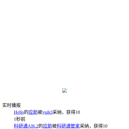
实时播报
Hello
的
应助
被
yuilcl
采纳，获得
10
1秒前
科研通AI6.2
的
应助
被
科研通管家
采纳，获得
10