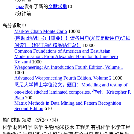
japaz
发布了新的
文献求助
10
7分钟前
高分求助中
Markov Chain Monte Carlo
10000
(应助此贴封号)【重要！！请各用户(尤其是新用户)详细
阅读】【科研通的精品贴汇总】
10000
Common Foundations of American and East Asian
Modernisation: From Alexander Hamilton to Junichero
Koizumi
1000
Weaponeering: An Introduction Fourth Edition, Volume 1
1000
Advanced Weaponeering Fourth Edition, Volume 2
1000
悉尼大学博士学位论文，题目：Modelling and testing of
one-sided stitched laminated composites. 作者：Kristopher P.
Plain
700
Matrix Methods in Data Mining and Pattern Recognition
Second Edition
610
热门求助领域
（近24小时）
化学
材料科学
医学
生物
纳米技术
工程类
有机化学
化学工程