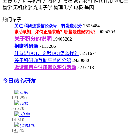
生物化学
计算机科学
内科学
物理
复合材料
催化作用
细胞生
物学
无机化学
光电子学
物理化学
电极
基因
热门帖子
7505484
关注
科研通微信公众号，转发送积分
9094753
求助须知：如何正确求助？哪些是违规求助？
关于积分的说明
19405202
捐赠科研通
7113286
什么是DOI，文献DOI怎么找？
3251674
关于科研通互助平台的介绍
2420960
邀请新用户注册赠送积分活动
2237713
今日热心研友
v0id
121
290
Kao
55
270
小何
14
510
ymh140
19
345