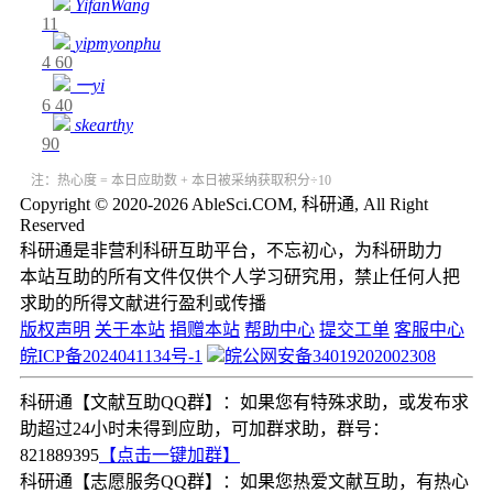
YifanWang
11
yipmyonphu
4
60
一yi
6
40
skearthy
90
注：热心度 = 本日应助数 + 本日被采纳获取积分÷10
Copyright © 2020-2026 AbleSci.COM, 科研通, All Right
Reserved
科研通是非营利科研互助平台，不忘初心，为科研助力
本站互助的所有文件仅供个人学习研究用，禁止任何人把
求助的所得文献进行盈利或传播
版权声明
关于本站
捐赠本站
帮助中心
提交工单
客服中心
皖ICP备2024041134号-1
皖公网安备34019202002308
科研通【文献互助QQ群】：如果您有特殊求助，或发布求
助超过24小时未得到应助，可加群求助，群号：
821889395
【点击一键加群】
科研通【志愿服务QQ群】：如果您热爱文献互助，有热心