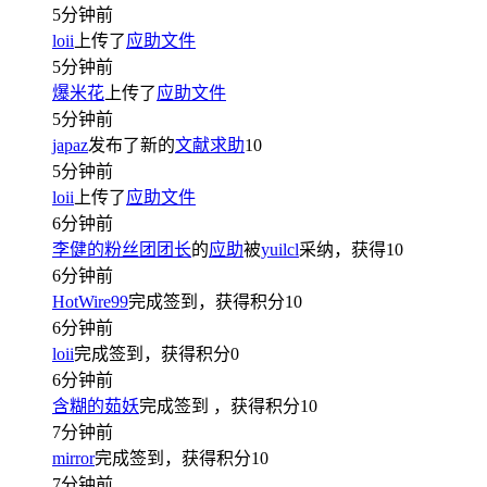
5分钟前
loii
上传了
应助文件
5分钟前
爆米花
上传了
应助文件
5分钟前
japaz
发布了新的
文献求助
10
5分钟前
loii
上传了
应助文件
6分钟前
李健的粉丝团团长
的
应助
被
yuilcl
采纳，获得
10
6分钟前
HotWire99
完成签到，获得积分
10
6分钟前
loii
完成签到，获得积分
0
6分钟前
含糊的茹妖
完成签到
，获得积分
10
7分钟前
mirror
完成签到，获得积分
10
7分钟前