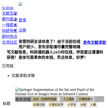
SciHub
文献互助
期刊查询
登录
一搜即达
注册
科研导航
即时热点
亲爱的研友该休息了！由于当前在线
交流社区
发布
文献
求助
用户较少，发布求助请尽量完整地填
写文献信息，科研通机器人24小时在线，伴您度过漫漫科
研夜！身体可是革命的本钱，早点休息，好梦！
已完结
文献求助详情
Segmentation of the Iris and Pupil of the
Human Eye in Images from an Infrared Camera
相关领域
IRIS（生物传感器）
人工智能
计算机视觉
标题
虹膜识别
计算机科学
小学生
分割
人眼