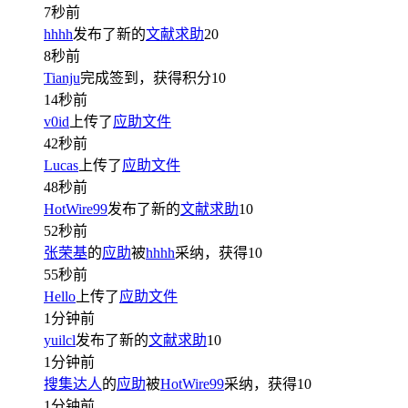
7秒前
hhhh
发布了新的
文献求助
20
8秒前
Tianju
完成签到，获得积分
10
14秒前
v0id
上传了
应助文件
42秒前
Lucas
上传了
应助文件
48秒前
HotWire99
发布了新的
文献求助
10
52秒前
张荣基
的
应助
被
hhhh
采纳，获得
10
55秒前
Hello
上传了
应助文件
1分钟前
yuilcl
发布了新的
文献求助
10
1分钟前
搜集达人
的
应助
被
HotWire99
采纳，获得
10
1分钟前