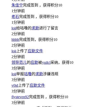
朱佳宁
完成签到
，获得积分
10
1分钟前
老石
完成签到
，获得积分
10
1分钟前
loii
给咕噜的
求助
进行了留言
2分钟前
hhhh
完成签到，获得积分
10
2分钟前
loii
上传了
应助文件
2分钟前
领导范儿
的
应助
被
yuilcl
采纳，获得
10
3分钟前
loii
举报
咕噜
的
求助
涉嫌违规
3分钟前
v0id
上传了
应助文件
3分钟前
flysteven92
完成签到
，获得积分
10
3分钟前