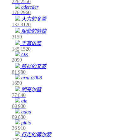
226
2550
cdercder
176
2960
大力的冬萱
137
3120
殷勤的紫槐
3150
丰富语蕊
145
1520
OK
2090
慈祥的又菱
81
980
arniu2008
1650
明亮尔蓝
77
840
ale
68
930
aaaa
69
830
pluto
36
910
行走的荷尔蒙