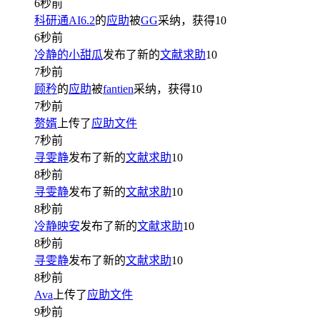
6秒前
科研通AI6.2
的
应助
被
GG
采纳，获得
10
6秒前
冷静的小甜瓜
发布了新的
文献求助
10
7秒前
顾矜
的
应助
被
fantien
采纳，获得
10
7秒前
赘婿
上传了
应助文件
7秒前
寻雯静
发布了新的
文献求助
10
8秒前
寻雯静
发布了新的
文献求助
10
8秒前
冷静映安
发布了新的
文献求助
10
8秒前
寻雯静
发布了新的
文献求助
10
8秒前
Ava
上传了
应助文件
9秒前