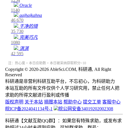
1254
Oracle
1140
aajhajkahna
46
670
干净的琦
35
730
完美巧凡
1080
淇淇
42
595
注：热心度 = 本日应助数 + 本日被采纳获取积分÷10
Copyright © 2020-2026 AbleSci.COM, 科研通, All Right
Reserved
科研通是非营利科研互助平台，不忘初心，为科研助力
本站互助的所有文件仅供个人学习研究用，禁止任何人把
求助的所得文献进行盈利或传播
版权声明
关于本站
捐赠本站
帮助中心
提交工单
客服中心
皖ICP备2024041134号-1
皖公网安备34019202002308
科研通【文献互助QQ群】：如果您有特殊求助，或发布求
助超过24小时未得到应助，可加群求助，群号：