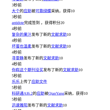
3秒前
大个
的
应助
被
可靠绿蝶
采纳，获得
10
3秒前
antidote
完成签到
，获得积分
20
4秒前
复杂的果汁
发布了新的
文献求助
10
4秒前
坏蛋也温柔
发布了新的
文献求助
10
4秒前
寻雯静
发布了新的
文献求助
10
4秒前
你嵙这个期刊没买
发布了新的
文献求助
10
5秒前
乐乐
上传了
应助文件
5秒前
科研通AI6.2
的
应助
被
QianYang
采纳，获得
10
5秒前
迅速雅阳
发布了新的
文献求助
10