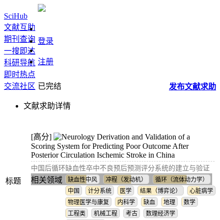
SciHub
文献互助
期刊查询
登录
一搜即达
注册
科研导航
即时热点
交流社区
已完结
发布
文献
求助
文献求助详情
[高分]
Derivation and Validation of a
Scoring System for Predicting Poor Outcome After
Posterior Circulation Ischemic Stroke in China
中国后循环缺血性卒中不良预后预测评分系统的建立与验证
相关领域
缺血性中风
冲程（发动机）
循环（流体动力学）
标题
中国
计分系统
医学
结果（博弈论）
心脏病学
物理医学与康复
内科学
缺血
地理
数学
工程类
机械工程
考古
数理经济学