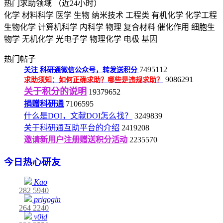
热门求助领域
（近24小时）
化学
材料科学
医学
生物
纳米技术
工程类
有机化学
化学工程
生物化学
计算机科学
内科学
物理
复合材料
催化作用
细胞生
物学
无机化学
光电子学
物理化学
电极
基因
热门帖子
7495112
关注
科研通微信公众号，转发送积分
9086291
求助须知：如何正确求助？哪些是违规求助？
关于积分的说明
19379652
捐赠科研通
7106595
什么是DOI，文献DOI怎么找？
3249839
关于科研通互助平台的介绍
2419208
邀请新用户注册赠送积分活动
2235570
今日热心研友
Kao
282
5940
prigogin
264
2240
v0id