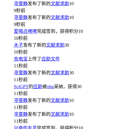
寻雯静
发布了新的
文献求助
10
9秒前
寻雯静
发布了新的
文献求助
10
9秒前
爱喝点啤啤
完成签到，获得积分
10
10秒前
木子
发布了新的
文献求助
30
10秒前
充电宝
上传了
应助文件
11秒前
寻雯静
发布了新的
文献求助
30
11秒前
SciGPT
的
应助
被
ohu
采纳，获得
30
11秒前
寻雯静
发布了新的
文献求助
10
11秒前
寻雯静
发布了新的
文献求助
10
11秒前
兴奋的友灵
完成签到，获得积分
10