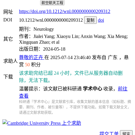
航空航天工程
https://doi.org/10.1212/wnl.0000000000209312
网址
DOI
10.1212/wnl.0000000000209312
doi
复制
期刊：Neurology
作者：Jialei Yang; Xiaoyu Lin; Anxin Wang; Xia Meng;
其它
Xingquan Zhao; et al
出版日期：2024-05-18
尊敬的芷卉
在 2025-07-14 23:46:40 发布自
广东
，悬
求助人
赏
50
积分
该求助完结已超 24 小时，文件已从服务器自动删
下载
除，无法下载。
温馨提示：该文献已被科研通
学术中心
收录，
前往
查看
科研通『学术中心』是文献索引库，收集文献的基本信息（如标题、摘
要、期刊、作者、被引量等），不提供下载功能。如需下载文献全文，
请通过文献求助获取。
上个求助
提交工单
留言