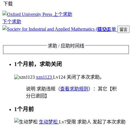
下载
上个求助
下个求助
提交工单
留言
求助 / 应助时间线
1个月前，求助关闭
xzn1123
Lv12
4
关闭了本次求助。
说明
求助违规（
查看求助规则
）：其它【积
分已退回】
1个月前
生动梦松
Lv7
受限
求助人
发起了本次求助