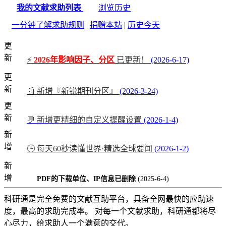
我的文献求助列表
浏览历史
一分钟了解求助规则
|
捐赠本站
|
历史今天
更
新
⚡
2026年影响因子、分区
已更新！
(2026-6-17)
更
新
📰 新增『新锐期刊分区』
(2026-3-24)
更
新
💬 新增更精细的自定义提醒设置
(2026-1-4)
新
增
🕒 每天60秒读懂世界·精选全球要闻
(2026-1-2)
新
增
PDF的下载单位、IP信息已删除
(2025-6-4)
科研通是完全免费的文献互助平台，具备全网最快的应助速
度，最高的求助完成率。 对每一个文献求助，科研通都将尽
心尽力，给求助人一个满意的交代。