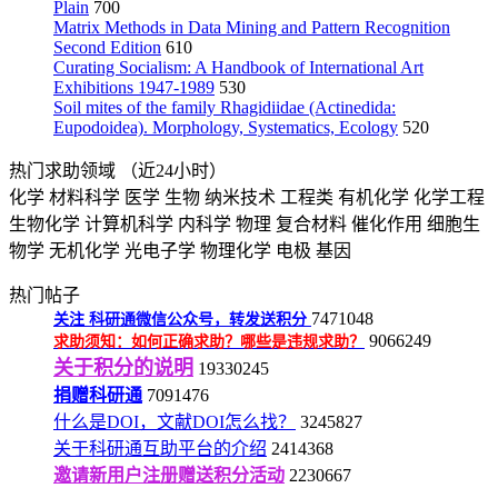
Plain
700
Matrix Methods in Data Mining and Pattern Recognition
Second Edition
610
Curating Socialism: A Handbook of International Art
Exhibitions 1947-1989
530
Soil mites of the family Rhagidiidae (Actinedida:
Eupodoidea). Morphology, Systematics, Ecology
520
热门求助领域
（近24小时）
化学
材料科学
医学
生物
纳米技术
工程类
有机化学
化学工程
生物化学
计算机科学
内科学
物理
复合材料
催化作用
细胞生
物学
无机化学
光电子学
物理化学
电极
基因
热门帖子
7471048
关注
科研通微信公众号，转发送积分
9066249
求助须知：如何正确求助？哪些是违规求助？
关于积分的说明
19330245
捐赠科研通
7091476
什么是DOI，文献DOI怎么找？
3245827
关于科研通互助平台的介绍
2414368
邀请新用户注册赠送积分活动
2230667