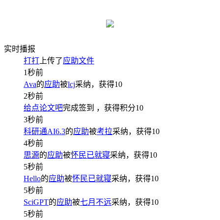
实时播报
打打
上传了
应助文件
1秒前
Ava
的
应助
被
lcj
采纳，获得
10
2秒前
给点论文吧
完成签到
，获得积分
10
3秒前
科研通AI6.3
的
应助
被
考拉
采纳，获得
10
4秒前
思源
的
应助
被
怀民已就寝
采纳，获得
10
5秒前
Hello
的
应助
被
怀民已就寝
采纳，获得
10
5秒前
SciGPT
的
应助
被
七月不远
采纳，获得
10
5秒前