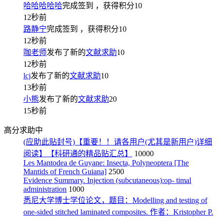
哈哈哈哈哈
完成签到
，获得积分
10
12秒前
路静宁
完成签到
，获得积分
10
12秒前
咖老师
发布了新的
文献求助
10
12秒前
lcj
发布了新的
文献求助
10
13秒前
小熊
发布了新的
文献求助
20
15秒前
高分求助中
(应助此贴封号)【重要！！请各用户(尤其是新用户)详细
阅读】【科研通的精品贴汇总】
10000
Les Mantodea de Guyane: Insecta, Polyneoptera [The
Mantids of French Guiana]
2500
Evidence Summary. Injection (subcutaneous):op- timal
administration
1000
悉尼大学博士学位论文，题目：Modelling and testing of
one-sided stitched laminated composites. 作者：Kristopher P.