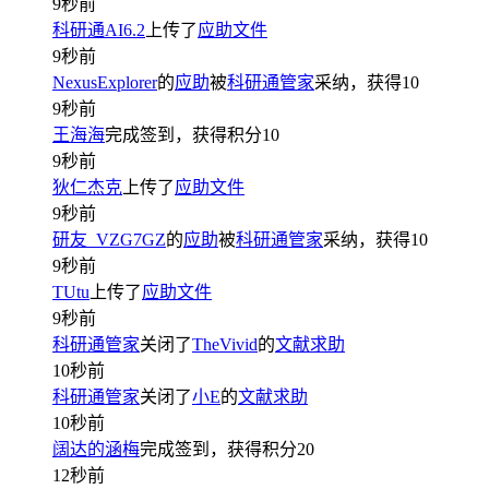
9秒前
科研通AI6.2
上传了
应助文件
9秒前
NexusExplorer
的
应助
被
科研通管家
采纳，获得
10
9秒前
王海海
完成签到，获得积分
10
9秒前
狄仁杰克
上传了
应助文件
9秒前
研友_VZG7GZ
的
应助
被
科研通管家
采纳，获得
10
9秒前
TUtu
上传了
应助文件
9秒前
科研通管家
关闭了
TheVivid
的
文献求助
10秒前
科研通管家
关闭了
小E
的
文献求助
10秒前
阔达的涵梅
完成签到，获得积分
20
12秒前