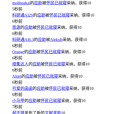
molihuakai
的
应助
被
怀民已就寝
采纳，获得
10
5秒前
科研通AI2S
的
应助
被
怀民已就寝
采纳，获得
10
6秒前
思源
的
应助
被
怀民已就寝
采纳，获得
10
6秒前
科研通AI6.3
的
应助
被
Aleksib
采纳，获得
10
6秒前
Orange
的
应助
被
怀民已就寝
采纳，获得
10
6秒前
搜集达人
的
应助
被
怀民已就寝
采纳，获得
10
6秒前
Akim
的
应助
被
怀民已就寝
采纳，获得
10
6秒前
可爱的函函
的
应助
被
怀民已就寝
采纳，获得
10
6秒前
小马甲
的
应助
被
怀民已就寝
采纳，获得
10
7秒前
郝不错
发布了新的
文献求助
10