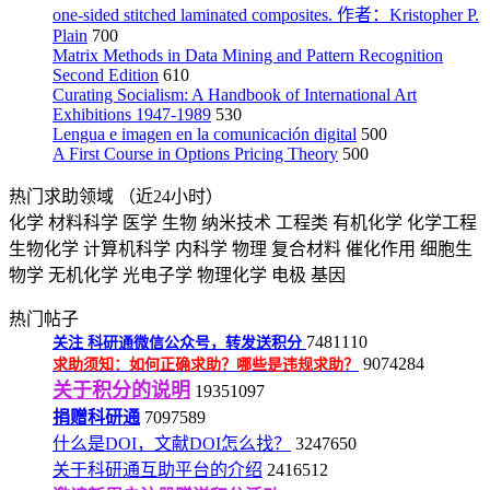
one-sided stitched laminated composites. 作者：Kristopher P.
Plain
700
Matrix Methods in Data Mining and Pattern Recognition
Second Edition
610
Curating Socialism: A Handbook of International Art
Exhibitions 1947-1989
530
Lengua e imagen en la comunicación digital
500
A First Course in Options Pricing Theory
500
热门求助领域
（近24小时）
化学
材料科学
医学
生物
纳米技术
工程类
有机化学
化学工程
生物化学
计算机科学
内科学
物理
复合材料
催化作用
细胞生
物学
无机化学
光电子学
物理化学
电极
基因
热门帖子
7481110
关注
科研通微信公众号，转发送积分
9074284
求助须知：如何正确求助？哪些是违规求助？
关于积分的说明
19351097
捐赠科研通
7097589
什么是DOI，文献DOI怎么找？
3247650
关于科研通互助平台的介绍
2416512