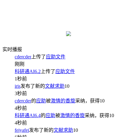
实时播报
cdercder
上传了
应助文件
刚刚
科研通AI6.2
上传了
应助文件
1秒前
iris
发布了新的
文献求助
10
3秒前
cdercder
的
应助
被
激情的香旋
采纳，获得
10
4秒前
科研通AI6.4
的
应助
被
激情的香旋
采纳，获得
10
4秒前
feiyafei
发布了新的
文献求助
10