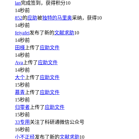
lan
完成签到，获得积分
10
14秒前
852
的
应助
被
独特的马里奥
采纳，获得
10
14秒前
feiyafei
发布了新的
文献求助
10
14秒前
田様
上传了
应助文件
14秒前
Ava
上传了
应助文件
14秒前
大个
上传了
应助文件
15秒前
慕青
上传了
应助文件
15秒前
归零者
上传了
应助文件
15秒前
33专用
关注了科研通微信公众号
16秒前
小不正经
发布了新的
文献求助
10