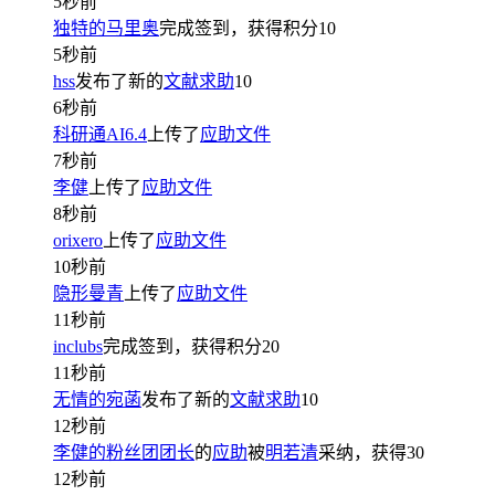
5秒前
独特的马里奥
完成签到，获得积分
10
5秒前
hss
发布了新的
文献求助
10
6秒前
科研通AI6.4
上传了
应助文件
7秒前
李健
上传了
应助文件
8秒前
orixero
上传了
应助文件
10秒前
隐形曼青
上传了
应助文件
11秒前
inclubs
完成签到，获得积分
20
11秒前
无情的宛菡
发布了新的
文献求助
10
12秒前
李健的粉丝团团长
的
应助
被
明若清
采纳，获得
30
12秒前