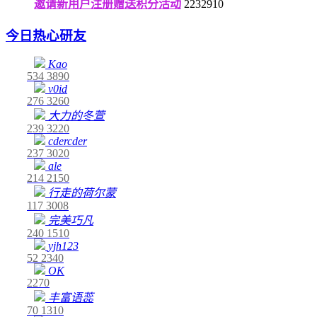
邀请新用户注册赠送积分活动
2232910
今日热心研友
Kao
534
3890
v0id
276
3260
大力的冬萱
239
3220
cdercder
237
3020
ale
214
2150
行走的荷尔蒙
117
3008
完美巧凡
240
1510
yjh123
52
2340
OK
2270
丰富语蕊
70
1310