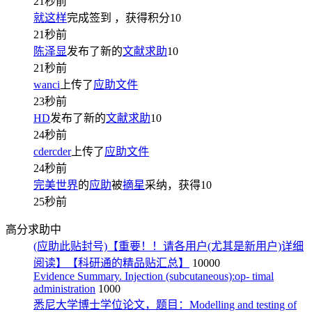
21秒前
就这样
完成签到
，获得积分
10
21秒前
陈泽显
发布了新的
文献求助
10
21秒前
wanci
上传了
应助文件
23秒前
HD
发布了新的
文献求助
10
24秒前
cdercder
上传了
应助文件
24秒前
完美世界
的
应助
被
摘星
采纳，获得
10
25秒前
高分求助中
(应助此贴封号)【重要！！请各用户(尤其是新用户)详细
阅读】【科研通的精品贴汇总】
10000
Evidence Summary. Injection (subcutaneous):op- timal
administration
1000
悉尼大学博士学位论文，题目：Modelling and testing of