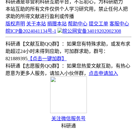
科研通是非营利科研互助平台，不忘初心，为科研助力
本站互助的所有文件仅供个人学习研究用，禁止任何人把
求助的所得文献进行盈利或传播
版权声明
关于本站
捐赠本站
帮助中心
提交工单
客服中心
皖ICP备2024041134号-1
皖公网安备34019202002308
科研通【文献互助QQ群】：如果您有特殊求助，或发布求
助超过24小时未得到应助，可加群求助，群号：
821889395
【点击一键加群】
科研通【志愿服务QQ群】：如果您热爱文献互助，有热心
愿意为更多人服务，请加入小伙伴群，
点击申请加入
关注微信服务号
科研通