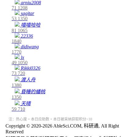
arniu2008
71
1208
sagitar
53
1350
嘻嘻哈哈
81
1065
22336
1840
didiwang
1770
lx
49
1050
Rikki0326
73
720
渡人舟
1380
昏睡的蟠桃
1350
天晴
59
710
注：热心度 = 本日应助数 + 本日被采纳获取积分÷10
Copyright © 2020-2026 AbleSci.COM, 科研通, All Right
Reserved