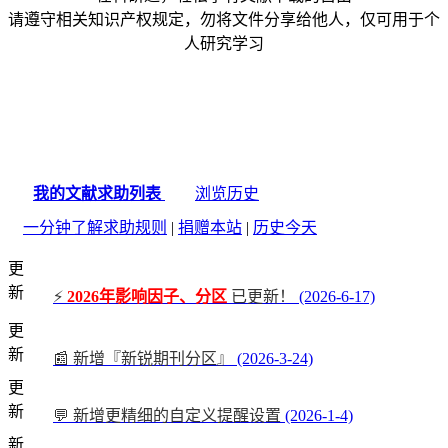
请遵守相关知识产权规定，勿将文件分享给他人，仅可用于个
人研究学习
我的文献求助列表
浏览历史
一分钟了解求助规则
|
捐赠本站
|
历史今天
更
新
⚡
2026年影响因子、分区
已更新！
(2026-6-17)
更
新
📰 新增『新锐期刊分区』
(2026-3-24)
更
新
💬 新增更精细的自定义提醒设置
(2026-1-4)
新