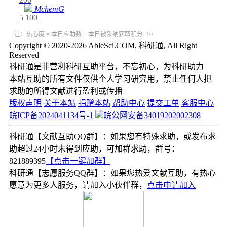
MchemG
5
100
注：热心度 = 本日应助数 + 本日被采纳获取积分÷10
Copyright © 2020-2026 AbleSci.COM, 科研通, All Right
Reserved
科研通是非营利科研互助平台，不忘初心，为科研助力
本站互助的所有文件仅供个人学习研究用，禁止任何人把
求助的所得文献进行盈利或传播
版权声明
关于本站
捐赠本站
帮助中心
提交工单
客服中心
皖ICP备2024041134号-1
皖公网安备34019202002308
科研通【文献互助QQ群】：如果您有特殊求助，或发布求
助超过24小时未得到应助，可加群求助，群号：
821889395
【点击一键加群】
科研通【志愿服务QQ群】：如果您热爱文献互助，有热心
愿意为更多人服务，请加入小伙伴群，
点击申请加入