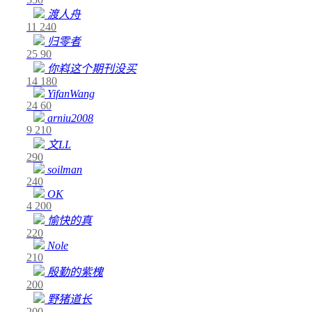
渡人舟
11
240
归零者
25
90
你嵙这个期刊没买
14
180
YifanWang
24
60
arniu2008
9
210
文LL
290
soilman
240
OK
4
200
愉快的真
220
Nole
210
殷勤的紫槐
200
野猪道长
200