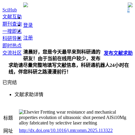
立秋
SciHub
文献互助
期刊查询
登录
一搜即达
注册
科研导航
即时热点
清晨好，您是今天最早来到科研通的
交流社区
发布
文献
求助
研友！由于当前在线用户较少，发布
求助请尽量完整地填写文献信息，科研通机器人24小时在
线，伴您科研之路漫漫前行！
已完结
文献求助详情
Fretting wear resistance and mechanical
properties evolution of ultrasonic shot peened AlSi10Mg
标题
alloy fabricated by selective laser melting
http://dx.doi.org/10.1016/j.mtcomm.2025.113322
网址