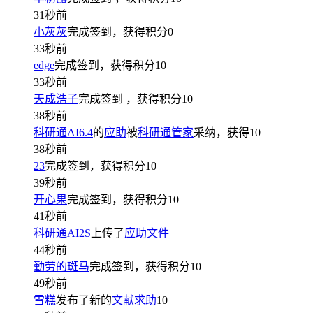
31秒前
小灰灰
完成签到，获得积分
0
33秒前
edge
完成签到，获得积分
10
33秒前
天成浩子
完成签到
，获得积分
10
38秒前
科研通AI6.4
的
应助
被
科研通管家
采纳，获得
10
38秒前
23
完成签到，获得积分
10
39秒前
开心果
完成签到，获得积分
10
41秒前
科研通AI2S
上传了
应助文件
44秒前
勤劳的斑马
完成签到，获得积分
10
49秒前
雪糕
发布了新的
文献求助
10