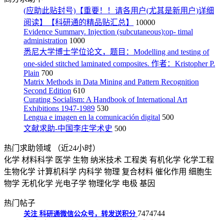
(应助此贴封号)【重要！！请各用户(尤其是新用户)详细
阅读】【科研通的精品贴汇总】
10000
Evidence Summary. Injection (subcutaneous):op- timal
administration
1000
悉尼大学博士学位论文，题目：Modelling and testing of
one-sided stitched laminated composites. 作者：Kristopher P.
Plain
700
Matrix Methods in Data Mining and Pattern Recognition
Second Edition
610
Curating Socialism: A Handbook of International Art
Exhibitions 1947-1989
530
Lengua e imagen en la comunicación digital
500
文献求助-中国李庄学术史
500
热门求助领域
（近24小时）
化学
材料科学
医学
生物
纳米技术
工程类
有机化学
化学工程
生物化学
计算机科学
内科学
物理
复合材料
催化作用
细胞生
物学
无机化学
光电子学
物理化学
电极
基因
热门帖子
7474744
关注
科研通微信公众号，转发送积分