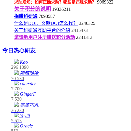
9069322
求助须知：如何正确求助？哪些是违规求助？
关于积分的说明
19336211
捐赠科研通
7093587
什么是DOI，文献DOI怎么找？
3246325
关于科研通互助平台的介绍
2415473
邀请新用户注册赠送积分活动
2231313
今日热心研友
Kao
296
1390
嘻嘻哈哈
70
530
cdercder
7
700
GingerF
7
530
完美巧凡
36
230
Yeyiii
5
513
Oracle
550