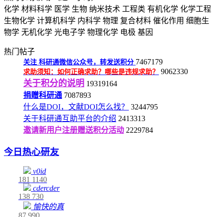
化学
材料科学
医学
生物
纳米技术
工程类
有机化学
化学工程
生物化学
计算机科学
内科学
物理
复合材料
催化作用
细胞生
物学
无机化学
光电子学
物理化学
电极
基因
热门帖子
7467179
关注
科研通微信公众号，转发送积分
9062330
求助须知：如何正确求助？哪些是违规求助？
关于积分的说明
19319164
捐赠科研通
7087893
什么是DOI，文献DOI怎么找？
3244795
关于科研通互助平台的介绍
2413313
邀请新用户注册赠送积分活动
2229784
今日热心研友
v0id
181
1140
cdercder
138
730
愉快的真
87
990