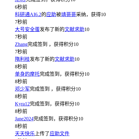
6秒前
科研通AI6.2
的
应助
被
靖哥哥
采纳，获得
10
7秒前
大号安全蛋
发布了新的
文献求助
10
7秒前
Zhang
完成签到
，获得积分
10
7秒前
隋利枝
发布了新的
文献求助
10
8秒前
单身的摩托
完成签到，获得积分
10
8秒前
邓少军
完成签到
，获得积分
10
8秒前
Kyra12
完成签到，获得积分
10
8秒前
Jane2024
完成签到，获得积分
10
8秒前
天天快乐
上传了
应助文件