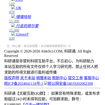
510
OK
470
嘻嘻哈哈
15
300
行走的荷尔蒙
15
300
GingerF
430
注：热心度 = 本日应助数 + 本日被采纳获取积分÷10
Copyright © 2020-2026 AbleSci.COM, 科研通, All Right
Reserved
科研通是非营利科研互助平台，不忘初心，为科研助力
本站互助的所有文件仅供个人学习研究用，禁止任何人把
求助的所得文献进行盈利或传播
版权声明
关于本站
捐赠本站
帮助中心
提交工单
客服中心
皖ICP备2024041134号-1
皖公网安备34019202002308
科研通【文献互助QQ群】：如果您有特殊求助，或发布求
助超过24小时未得到应助，可加群求助，群号：
821889395
【点击一键加群】