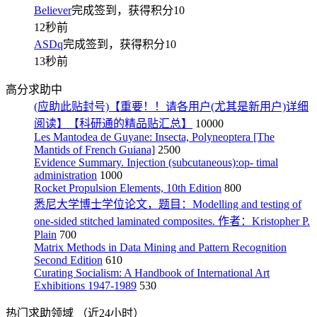
Believer
完成签到，获得积分
10
12秒前
ASDq
完成签到，获得积分
10
13秒前
高分求助中
(应助此贴封号)【重要！！请各用户(尤其是新用户)详细
阅读】【科研通的精品贴汇总】
10000
Les Mantodea de Guyane: Insecta, Polyneoptera [The
Mantids of French Guiana]
2500
Evidence Summary. Injection (subcutaneous):op- timal
administration
1000
Rocket Propulsion Elements, 10th Edition
800
悉尼大学博士学位论文，题目：Modelling and testing of
one-sided stitched laminated composites. 作者：Kristopher P.
Plain
700
Matrix Methods in Data Mining and Pattern Recognition
Second Edition
610
Curating Socialism: A Handbook of International Art
Exhibitions 1947-1989
530
热门求助领域
（近24小时）