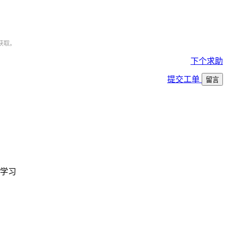
获取。
下个求助
提交工单
留言
学习