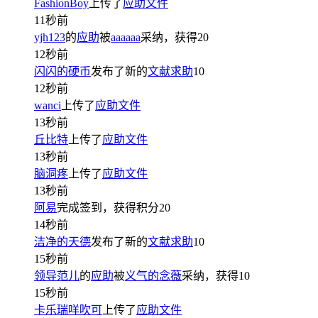
FashionBoy
上传了
应助文件
11秒前
yjh123
的
应助
被
aaaaaa
采纳，获得
20
12秒前
闪闪的硬币
发布了新的
文献求助
10
12秒前
wanci
上传了
应助文件
13秒前
丘比特
上传了
应助文件
13秒前
脑洞疼
上传了
应助文件
13秒前
阿易
完成签到，获得积分
20
14秒前
洁净的天德
发布了新的
文献求助
10
15秒前
领导范儿
的
应助
被
义气的念薇
采纳，获得
10
15秒前
卡乐瑞咩吹可
上传了
应助文件