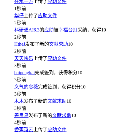
在水一方
上传了
应助文件
1秒前
华仔
上传了
应助文件
2秒前
科研通AI6.3
的
应助
被
幸福台灯
采纳，获得
10
2秒前
HtheJ
发布了新的
文献求助
10
2秒前
天天快乐
上传了
应助文件
3秒前
baipengkai
完成签到，获得积分
10
3秒前
义气的念薇
完成签到，获得积分
10
3秒前
木木
发布了新的
文献求助
10
3秒前
善良乌
发布了新的
文献求助
10
4秒前
香蕉觅云
上传了
应助文件