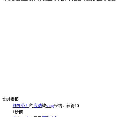
实时播报
领导范儿
的
应助
被
song
采纳，获得
10
1秒前