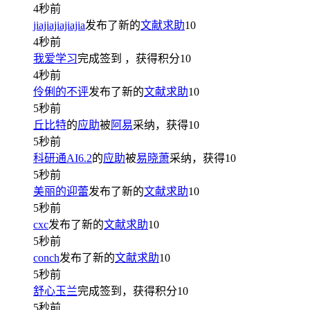
4秒前
jiajiajiajiajia
发布了新的
文献求助
10
4秒前
我爱学习
完成签到
，获得积分
10
4秒前
伶俐的不评
发布了新的
文献求助
10
5秒前
丘比特
的
应助
被
阿易
采纳，获得
10
5秒前
科研通AI6.2
的
应助
被
易晓萧
采纳，获得
10
5秒前
美丽的迎蕾
发布了新的
文献求助
10
5秒前
cxc
发布了新的
文献求助
10
5秒前
conch
发布了新的
文献求助
10
5秒前
舒心玉兰
完成签到，获得积分
10
5秒前