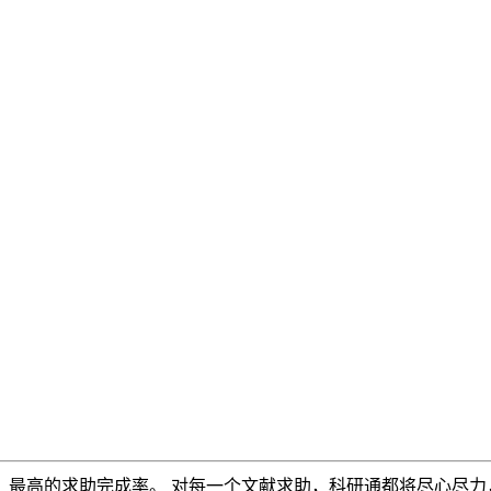
，最高的求助完成率。 对每一个文献求助，科研通都将尽心尽力