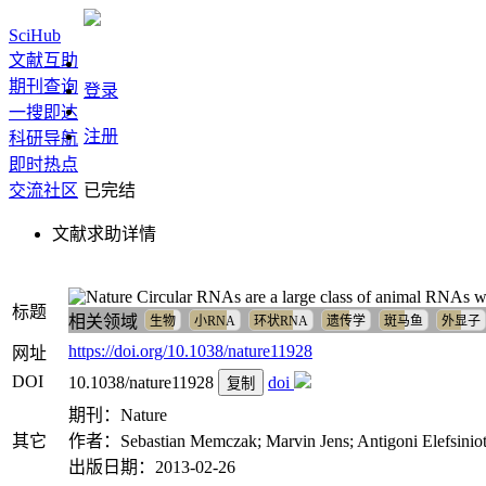
SciHub
文献互助
期刊查询
登录
一搜即达
注册
科研导航
即时热点
交流社区
已完结
文献求助详情
Circular RNAs are a large class of animal RNAs wi
标题
相关领域
生物
小RNA
环状RNA
遗传学
斑马鱼
外显子
https://doi.org/10.1038/nature11928
网址
DOI
10.1038/nature11928
doi
复制
期刊：Nature
其它
作者：Sebastian Memczak; Marvin Jens; Antigoni Elefsinioti; 
出版日期：2013-02-26