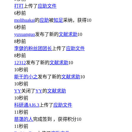
打打
上传了
应助文件
6秒前
molihuakai
的
应助
被
知足
采纳，获得
10
6秒前
yuxuanguo
发布了新的
文献求助
10
8秒前
李健的粉丝团团长
上传了
应助文件
8秒前
12312
发布了新的
文献求助
10
10秒前
能干的小之
发布了新的
文献求助
10
10秒前
YY
关闭了
YY
的
文献求助
10秒前
科研通AI6.3
上传了
应助文件
11秒前
慈蔼的人
完成签到
，获得积分
10
11秒前