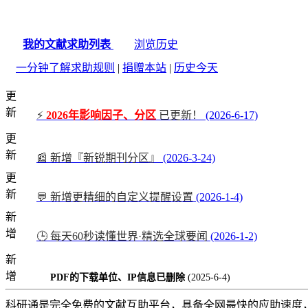
我的文献求助列表
浏览历史
一分钟了解求助规则
|
捐赠本站
|
历史今天
更
新
⚡
2026年影响因子、分区
已更新！
(2026-6-17)
更
新
📰 新增『新锐期刊分区』
(2026-3-24)
更
新
💬 新增更精细的自定义提醒设置
(2026-1-4)
新
增
🕒 每天60秒读懂世界·精选全球要闻
(2026-1-2)
新
增
PDF的下载单位、IP信息已删除
(2025-6-4)
科研通是完全免费的文献互助平台，具备全网最快的应助速度