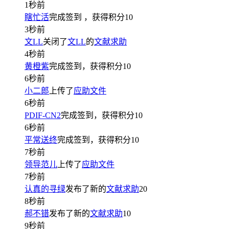
1秒前
瞎忙活
完成签到
，获得积分
10
3秒前
文LL
关闭了
文LL
的
文献求助
4秒前
黄橙紫
完成签到，获得积分
10
6秒前
小二郎
上传了
应助文件
6秒前
PDIF-CN2
完成签到，获得积分
10
6秒前
平常送终
完成签到，获得积分
10
7秒前
领导范儿
上传了
应助文件
7秒前
认真的寻绿
发布了新的
文献求助
20
8秒前
郝不错
发布了新的
文献求助
10
9秒前