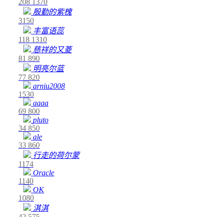
208
1370
殷勤的紫槐
3150
丰富语蕊
118
1310
慈祥的又菱
81
890
明亮尔蓝
77
820
arniu2008
1530
aaaa
69
800
pluto
34
850
ale
33
860
行走的荷尔蒙
1174
Oracle
1140
OK
1080
淇淇
42
575