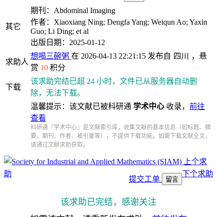
期刊：Abdominal Imaging
作者：Xiaoxiang Ning; Dengfa Yang; Weiqun Ao; Yaxin
其它
Guo; Li Ding; et al
出版日期：2025-01-12
想喝三碗粥
在 2026-04-13 22:21:15 发布自
四川
，悬
求助人
赏
10
积分
该求助完结已超 24 小时，文件已从服务器自动删
下载
除，无法下载。
温馨提示：该文献已被科研通
学术中心
收录，
前往
查看
科研通『学术中心』是文献索引库，收集文献的基本信息（如标题、摘
要、期刊、作者、被引量等），不提供下载功能。如需下载文献全文，
请通过文献求助获取。
上个求
助
下个求助
提交工单
留言
该求助已完结，感谢关注