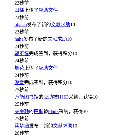
22秒前
田様
上传了
应助文件
23秒前
obaica
发布了新的
文献求助
10
23秒前
haha
发布了新的
文献求助
10
24秒前
郝不错
完成签到，获得积分
10
24秒前
烟花
上传了
应助文件
24秒前
澡雪
完成签到，获得积分
10
25秒前
万能图书馆
的
应助
被
HHD
采纳，获得
10
25秒前
寻雯静
的
应助
被
blank
采纳，获得
30
25秒前
蒋楚涵
发布了新的
文献求助
10
26秒前