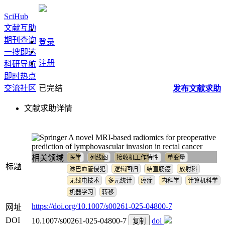
SciHub
文献互助
期刊查询
登录
一搜即达
注册
科研导航
即时热点
交流社区
已完结
发布
文献
求助
文献求助详情
A novel MRI-based radiomics for preoperative
prediction of lymphovascular invasion in rectal cancer
相关领域
医学
列线图
接收机工作特性
单变量
标题
淋巴血管侵犯
逻辑回归
结直肠癌
放射科
无线电技术
多元统计
癌症
内科学
计算机科学
机器学习
转移
https://doi.org/10.1007/s00261-025-04800-7
网址
DOI
10.1007/s00261-025-04800-7
doi
复制