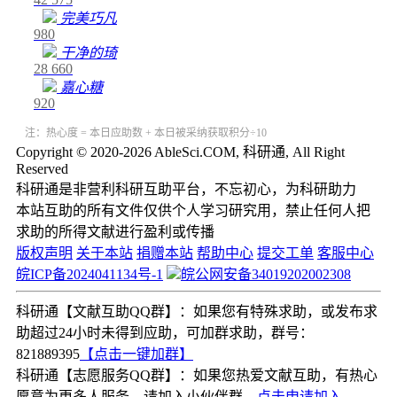
完美巧凡
980
干净的琦
28
660
嘉心糖
920
注：热心度 = 本日应助数 + 本日被采纳获取积分÷10
Copyright © 2020-2026 AbleSci.COM, 科研通, All Right
Reserved
科研通是非营利科研互助平台，不忘初心，为科研助力
本站互助的所有文件仅供个人学习研究用，禁止任何人把
求助的所得文献进行盈利或传播
版权声明
关于本站
捐赠本站
帮助中心
提交工单
客服中心
皖ICP备2024041134号-1
皖公网安备34019202002308
科研通【文献互助QQ群】：如果您有特殊求助，或发布求
助超过24小时未得到应助，可加群求助，群号：
821889395
【点击一键加群】
科研通【志愿服务QQ群】：如果您热爱文献互助，有热心
愿意为更多人服务，请加入小伙伴群，
点击申请加入