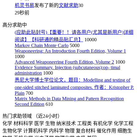
机灵书易
发布了新的
文献求助
30
29秒前
高分求助中
(应助此贴封号)【重要！！请各用户(尤其是新用户)详细
阅读】【科研通的精品贴汇总】
10000
Markov Chain Monte Carlo
5000
Weaponeering: An Introduction Fourth Edition, Volume 1
1000
Advanced Weaponeering Fourth Edition, Volume 2
1000
Evidence Summary. Injection (subcutaneous):op- timal
administration
1000
悉尼大学博士学位论文，题目：Modelling and testing of
one-sided stitched laminated composites. 作者：Kristopher P.
Plain
700
Matrix Methods in Data Mining and Pattern Recognition
Second Edition
610
热门求助领域
（近24小时）
化学
材料科学
医学
生物
纳米技术
工程类
有机化学
化学工程
生物化学
计算机科学
内科学
物理
复合材料
催化作用
细胞生