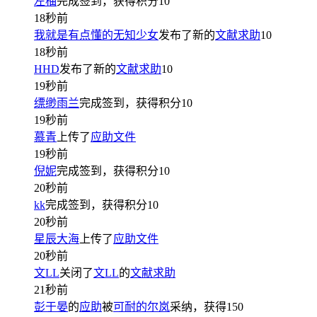
左柚
完成签到，获得积分
10
18秒前
我就是有点懂的无知少女
发布了新的
文献求助
10
18秒前
HHD
发布了新的
文献求助
10
19秒前
缥缈雨兰
完成签到，获得积分
10
19秒前
慕青
上传了
应助文件
19秒前
倪妮
完成签到，获得积分
10
20秒前
kk
完成签到，获得积分
10
20秒前
星辰大海
上传了
应助文件
20秒前
文LL
关闭了
文LL
的
文献求助
21秒前
彭于晏
的
应助
被
可耐的尔岚
采纳，获得
150