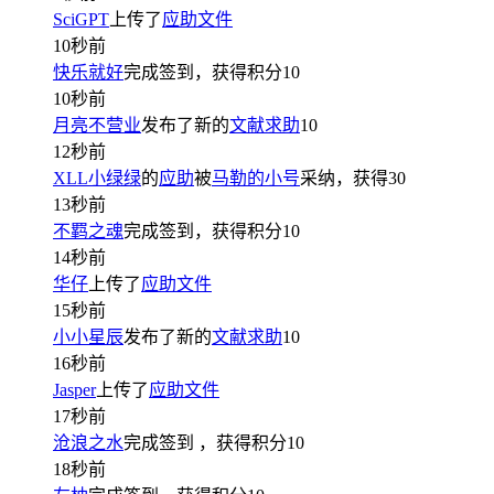
SciGPT
上传了
应助文件
10秒前
快乐就好
完成签到，获得积分
10
10秒前
月亮不营业
发布了新的
文献求助
10
12秒前
XLL小绿绿
的
应助
被
马勒的小号
采纳，获得
30
13秒前
不羁之魂
完成签到，获得积分
10
14秒前
华仔
上传了
应助文件
15秒前
小小星辰
发布了新的
文献求助
10
16秒前
Jasper
上传了
应助文件
17秒前
沧浪之水
完成签到
，获得积分
10
18秒前