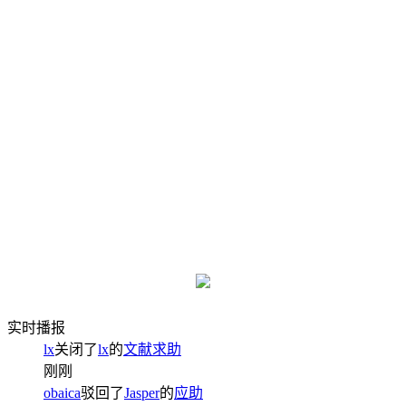
实时播报
lx
关闭了
lx
的
文献求助
刚刚
obaica
驳回了
Jasper
的
应助