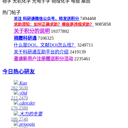
物学
无机化学
光电子学
物理化学
电极
基因
热门帖子
7494468
关注
科研通微信公众号，转发送积分
9085858
求助须知：如何正确求助？哪些是违规求助？
关于积分的说明
19377892
捐赠科研通
7106325
什么是DOI，文献DOI怎么找？
3249711
关于科研通互助平台的介绍
2419139
邀请新用户注册赠送积分活动
2235461
今日热心研友
Kao
282
5630
v0id
215
2470
cdercder
176
2580
大力的冬萱
109
2740
prigogin