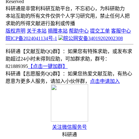
Reserved
科研通是非营利科研互助平台，不忘初心，为科研助力
本站互助的所有文件仅供个人学习研究用，禁止任何人把
求助的所得文献进行盈利或传播
版权声明
关于本站
捐赠本站
帮助中心
提交工单
客服中心
皖ICP备2024041134号-1
皖公网安备34019202002308
科研通【文献互助QQ群】：如果您有特殊求助，或发布求
助超过24小时未得到应助，可加群求助，群号：
821889395
【点击一键加群】
科研通【志愿服务QQ群】：如果您热爱文献互助，有热心
愿意为更多人服务，请加入小伙伴群，
点击申请加入
关注微信服务号
科研通