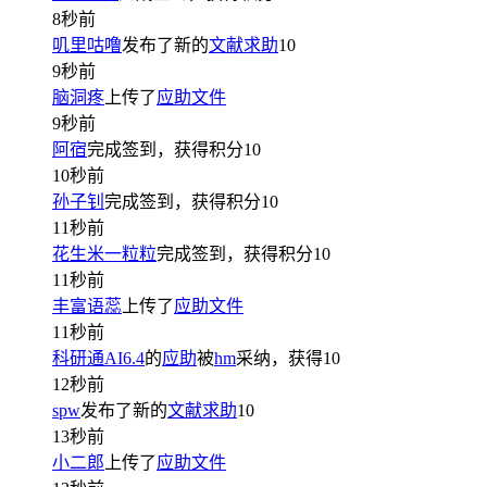
8秒前
叽里咕噜
发布了新的
文献求助
10
9秒前
脑洞疼
上传了
应助文件
9秒前
阿宿
完成签到，获得积分
10
10秒前
孙子钊
完成签到，获得积分
10
11秒前
花生米一粒粒
完成签到，获得积分
10
11秒前
丰富语蕊
上传了
应助文件
11秒前
科研通AI6.4
的
应助
被
hm
采纳，获得
10
12秒前
spw
发布了新的
文献求助
10
13秒前
小二郎
上传了
应助文件