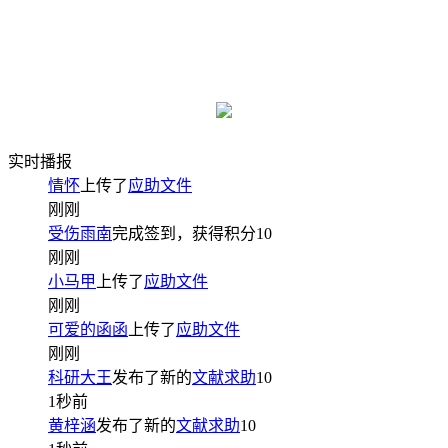
实时播报
情怀
上传了
应助文件
刚刚
受伤雨南
完成签到，获得积分
10
刚刚
小马甲
上传了
应助文件
刚刚
可爱的函函
上传了
应助文件
刚刚
科研大王
发布了新的
文献求助
10
1秒前
黄梓涵
发布了新的
文献求助
10