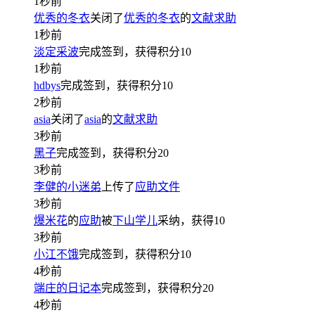
1秒前
优秀的冬衣
关闭了
优秀的冬衣
的
文献求助
1秒前
淡定采波
完成签到，获得积分
10
1秒前
hdbys
完成签到，获得积分
10
2秒前
asia
关闭了
asia
的
文献求助
3秒前
黑子
完成签到，获得积分
20
3秒前
李健的小迷弟
上传了
应助文件
3秒前
爆米花
的
应助
被
下山学儿
采纳，获得
10
3秒前
小江不饿
完成签到，获得积分
10
4秒前
端庄的日记本
完成签到，获得积分
20
4秒前