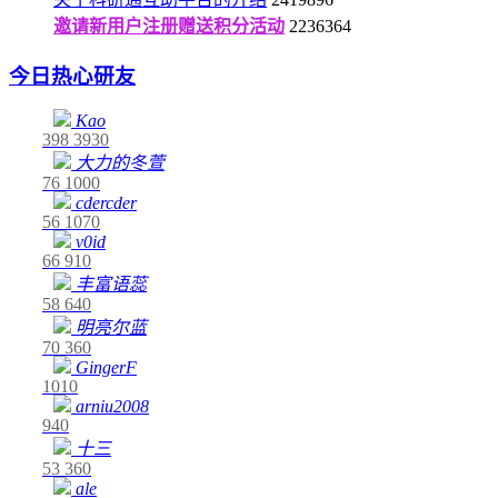
邀请新用户注册赠送积分活动
2236364
今日热心研友
Kao
398
3930
大力的冬萱
76
1000
cdercder
56
1070
v0id
66
910
丰富语蕊
58
640
明亮尔蓝
70
360
GingerF
1010
arniu2008
940
十三
53
360
ale