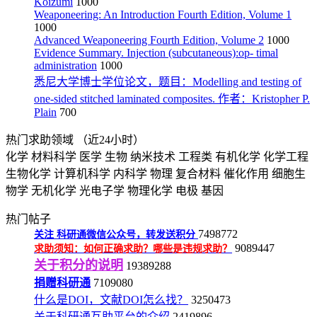
Koizumi
1000
Weaponeering: An Introduction Fourth Edition, Volume 1
1000
Advanced Weaponeering Fourth Edition, Volume 2
1000
Evidence Summary. Injection (subcutaneous):op- timal
administration
1000
悉尼大学博士学位论文，题目：Modelling and testing of
one-sided stitched laminated composites. 作者：Kristopher P.
Plain
700
热门求助领域
（近24小时）
化学
材料科学
医学
生物
纳米技术
工程类
有机化学
化学工程
生物化学
计算机科学
内科学
物理
复合材料
催化作用
细胞生
物学
无机化学
光电子学
物理化学
电极
基因
热门帖子
7498772
关注
科研通微信公众号，转发送积分
9089447
求助须知：如何正确求助？哪些是违规求助？
关于积分的说明
19389288
捐赠科研通
7109080
什么是DOI，文献DOI怎么找？
3250473
关于科研通互助平台的介绍
2419896