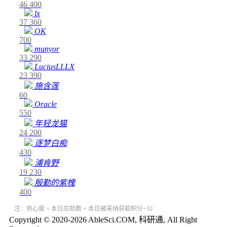
46
400
lx
37
360
OK
700
munyor
33
290
LuciusLLLX
23
390
施含莲
60
Oracle
550
年轻龙猫
24
200
逐梦白痴
430
浦肯野
19
230
殷勤的紫槐
400
注：热心度 = 本日应助数 + 本日被采纳获取积分÷10
Copyright © 2020-2026 AbleSci.COM, 科研通, All Right