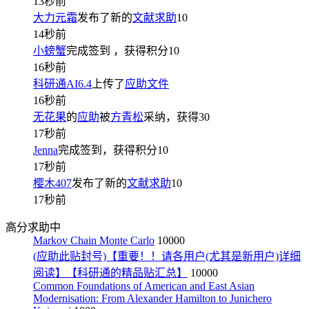
13秒前
大力元霜
发布了新的
文献求助
10
14秒前
小螃蟹
完成签到
，获得积分
10
16秒前
科研通AI6.4
上传了
应助文件
16秒前
无花果
的
应助
被
方青松
采纳，获得
30
17秒前
Jenna
完成签到，获得积分
10
17秒前
樱木407
发布了新的
文献求助
10
17秒前
高分求助中
Markov Chain Monte Carlo
10000
(应助此贴封号)【重要！！请各用户(尤其是新用户)详细
阅读】【科研通的精品贴汇总】
10000
Common Foundations of American and East Asian
Modernisation: From Alexander Hamilton to Junichero