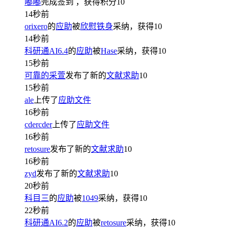
嘟嘟
完成签到
，获得积分
10
14秒前
orixero
的
应助
被
欣慰铁身
采纳，获得
10
14秒前
科研通AI6.4
的
应助
被
Hase
采纳，获得
10
15秒前
可靠的采萱
发布了新的
文献求助
10
15秒前
ale
上传了
应助文件
16秒前
cdercder
上传了
应助文件
16秒前
retosure
发布了新的
文献求助
10
16秒前
zyd
发布了新的
文献求助
10
20秒前
科目三
的
应助
被
1049
采纳，获得
10
22秒前
科研通AI6.2
的
应助
被
retosure
采纳，获得
10