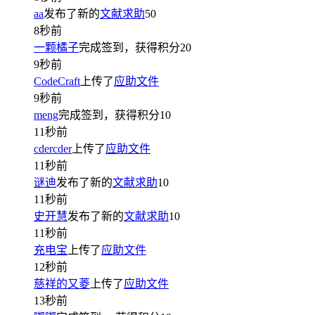
aa
发布了新的
文献求助
50
8秒前
一颗橘子
完成签到，获得积分
20
9秒前
CodeCraft
上传了
应助文件
9秒前
meng
完成签到，获得积分
10
11秒前
cdercder
上传了
应助文件
11秒前
谜迪
发布了新的
文献求助
10
11秒前
史开慧
发布了新的
文献求助
10
11秒前
充电宝
上传了
应助文件
12秒前
慈祥的又菱
上传了
应助文件
13秒前