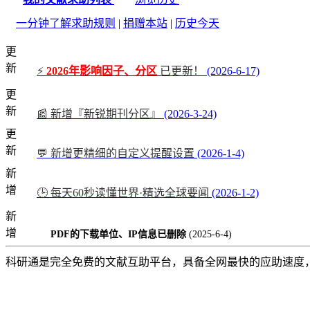
一分钟了解求助规则
|
捐赠本站
|
历史今天
更
新
⚡
2026年影响因子、分区
已更新！
(2026-6-17)
更
新
📰 新增『新锐期刊分区』
(2026-3-24)
更
新
💬 新增更精细的自定义提醒设置
(2026-1-4)
新
增
🕒 每天60秒读懂世界·精选全球要闻
(2026-1-2)
新
增
PDF的下载单位、IP信息已删除
(2025-6-4)
科研通是完全免费的文献互助平台，具备全网最快的应助速度