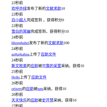
22秒前
欢呼亦绿
发布了新的
文献求助
10
22秒前
白小超人
完成签到
，获得积分
0
22秒前
雪白的冥幽
完成签到，获得积分
10
24秒前
hhonghahei
发布了新的
文献求助
100
24秒前
aajhajkahna
上传了
应助文件
24秒前
斯文败类
的
应助
被
可靠的采萱
采纳，获得
10
25秒前
Hello
上传了
应助文件
26秒前
orixero
的
应助
被
tutu
采纳，获得
10
26秒前
天天快乐
的
应助
被
史开慧
采纳，获得
10
27秒前