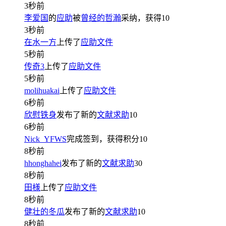
3秒前
李爱国
的
应助
被
曾经的哲瀚
采纳，获得
10
3秒前
在水一方
上传了
应助文件
5秒前
传奇3
上传了
应助文件
5秒前
molihuakai
上传了
应助文件
6秒前
欣慰铁身
发布了新的
文献求助
10
6秒前
Nick_YFWS
完成签到，获得积分
10
8秒前
hhonghahei
发布了新的
文献求助
30
8秒前
田様
上传了
应助文件
8秒前
健壮的冬瓜
发布了新的
文献求助
10
8秒前