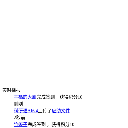
实时播报
幸福的大雁
完成签到，获得积分
10
刚刚
科研通AI6.4
上传了
应助文件
2秒前
竹签子
完成签到
，获得积分
10