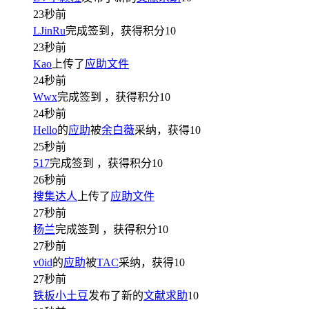
23秒前
LJinRu
完成签到，获得积分
10
23秒前
Kao
上传了
应助文件
24秒前
Wwx
完成签到
，获得积分
10
24秒前
Hello
的
应助
被
余白薇
采纳，获得
10
25秒前
517
完成签到
，获得积分
10
26秒前
搜集达人
上传了
应助文件
27秒前
杨兰
完成签到
，获得积分
10
27秒前
v0id
的
应助
被
TAC
采纳，获得
10
27秒前
铁板小土豆
发布了新的
文献求助
10