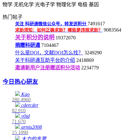
物学
无机化学
光电子学
物理化学
电极
基因
热门帖子
7491617
关注
科研通微信公众号，转发送积分
9083564
求助须知：如何正确求助？哪些是违规求助？
关于积分的说明
19372070
捐赠科研通
7104467
什么是DOI，文献DOI怎么找？
3249290
关于科研通互助平台的介绍
2418869
邀请新用户注册赠送积分活动
2234779
今日热心研友
Kao
280
4960
cdercder
82
910
v0id
71
670
arniu2008
15
1090
大力的冬萱