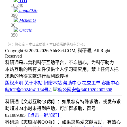
YIYI
16
240
ming2026
390
MchemG
36
Oracle
350
注：热心度 = 本日应助数 + 本日被采纳获取积分÷10
Copyright © 2020-2026 AbleSci.COM, 科研通, All Right
Reserved
科研通是非营利科研互助平台，不忘初心，为科研助力
本站互助的所有文件仅供个人学习研究用，禁止任何人把
求助的所得文献进行盈利或传播
版权声明
关于本站
捐赠本站
帮助中心
提交工单
客服中心
皖ICP备2024041134号-1
皖公网安备34019202002308
科研通【文献互助QQ群】：如果您有特殊求助，或发布求
助超过24小时未得到应助，可加群求助，群号：
821889395
【点击一键加群】
科研通【志愿服务QQ群】：如果您热爱文献互助，有热心