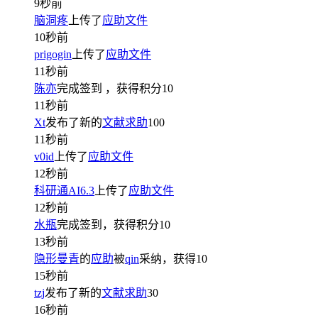
9秒前
脑洞疼
上传了
应助文件
10秒前
prigogin
上传了
应助文件
11秒前
陈亦
完成签到
，获得积分
10
11秒前
Xt
发布了新的
文献求助
100
11秒前
v0id
上传了
应助文件
12秒前
科研通AI6.3
上传了
应助文件
12秒前
水瓶
完成签到，获得积分
10
13秒前
隐形曼青
的
应助
被
qin
采纳，获得
10
15秒前
tzj
发布了新的
文献求助
30
16秒前