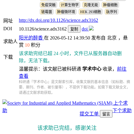
免疫突触
计算生物学
克隆无能
肿瘤细胞
链霉菌
肿瘤微环境
HEK 293细胞
肽序列
http://dx.doi.org/10.1126/science.adx3162
网址
DOI
10.1126/science.adx3162
doi
复制
阳光的醉香
在 2026-05-12 14:39:50 发布自
北京
，悬
求助人
赏
10
积分
该求助完结已超 24 小时，文件已从服务器自动删
下载
除，无法下载。
温馨提示：该文献已被科研通
学术中心
收录，
前往
查看
科研通『学术中心』是文献索引库，收集文献的基本信息（如标题、摘
要、期刊、作者、被引量等），不提供下载功能。如需下载文献全文，
请通过文献求助获取。
上个求
助
下个求助
提交工单
留言
该求助已完结，感谢关注