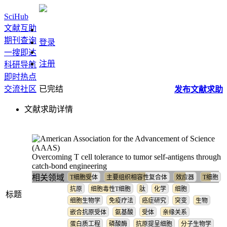
SciHub
文献互助
期刊查询
登录
一搜即达
注册
科研导航
即时热点
交流社区
已完结
发布
文献
求助
文献求助详情
Overcoming T cell tolerance to tumor self-antigens through
catch-bond engineering
相关领域
T细胞受体
主要组织相容性复合体
效应器
T细胞
抗原
细胞毒性T细胞
肽
化学
细胞
标题
细胞生物学
免疫疗法
癌症研究
突变
生物
嵌合抗原受体
氨基酸
受体
亲缘关系
蛋白质工程
磷酸酶
抗原提呈细胞
分子生物学