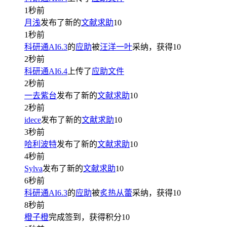
1秒前
月浅
发布了新的
文献求助
10
1秒前
科研通AI6.3
的
应助
被
汪洋一叶
采纳，获得
10
2秒前
科研通AI6.4
上传了
应助文件
2秒前
一去紫台
发布了新的
文献求助
10
2秒前
idece
发布了新的
文献求助
10
3秒前
哈利波特
发布了新的
文献求助
10
4秒前
Sylva
发布了新的
文献求助
10
6秒前
科研通AI6.3
的
应助
被
炙热从蕾
采纳，获得
10
8秒前
橙子橙
完成签到，获得积分
10