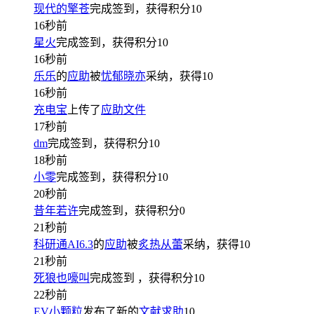
现代的擎苍
完成签到，获得积分
10
16秒前
星火
完成签到，获得积分
10
16秒前
乐乐
的
应助
被
忧郁晓亦
采纳，获得
10
16秒前
充电宝
上传了
应助文件
17秒前
dm
完成签到，获得积分
10
18秒前
小零
完成签到，获得积分
10
20秒前
昔年若许
完成签到，获得积分
0
21秒前
科研通AI6.3
的
应助
被
炙热从蕾
采纳，获得
10
21秒前
死狼也嚎叫
完成签到
，获得积分
10
22秒前
EV小颗粒
发布了新的
文献求助
10