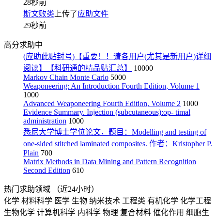
28秒前
斯文败类
上传了
应助文件
29秒前
高分求助中
(应助此贴封号)【重要！！请各用户(尤其是新用户)详细
阅读】【科研通的精品贴汇总】
10000
Markov Chain Monte Carlo
5000
Weaponeering: An Introduction Fourth Edition, Volume 1
1000
Advanced Weaponeering Fourth Edition, Volume 2
1000
Evidence Summary. Injection (subcutaneous):op- timal
administration
1000
悉尼大学博士学位论文，题目：Modelling and testing of
one-sided stitched laminated composites. 作者：Kristopher P.
Plain
700
Matrix Methods in Data Mining and Pattern Recognition
Second Edition
610
热门求助领域
（近24小时）
化学
材料科学
医学
生物
纳米技术
工程类
有机化学
化学工程
生物化学
计算机科学
内科学
物理
复合材料
催化作用
细胞生