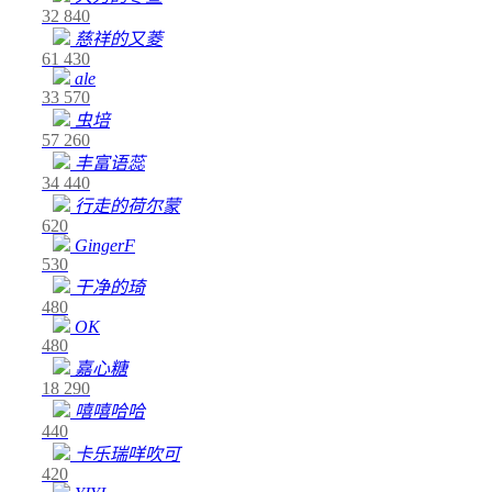
32
840
慈祥的又菱
61
430
ale
33
570
虫培
57
260
丰富语蕊
34
440
行走的荷尔蒙
620
GingerF
530
干净的琦
480
OK
480
嘉心糖
18
290
嘻嘻哈哈
440
卡乐瑞咩吹可
420