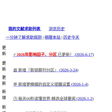
我的文献求助列表
浏览历史
一分钟了解求助规则
|
捐赠本站
|
历史今天
更
新
⚡
2026年影响因子、分区
已更新！
(2026-6-17)
更
新
📰 新增『新锐期刊分区』
(2026-3-24)
更
新
💬 新增更精细的自定义提醒设置
(2026-1-4)
新
增
🕒 每天60秒读懂世界·精选全球要闻
(2026-1-2)
新