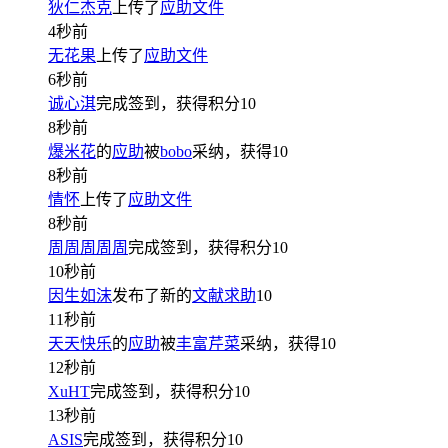
狄仁杰克
上传了
应助文件
4秒前
无花果
上传了
应助文件
6秒前
诚心淇
完成签到，获得积分
10
8秒前
爆米花
的
应助
被
bobo
采纳，获得
10
8秒前
情怀
上传了
应助文件
8秒前
周周周周周
完成签到，获得积分
10
10秒前
因生如沫
发布了新的
文献求助
10
11秒前
天天快乐
的
应助
被
丰富芹菜
采纳，获得
10
12秒前
XuHT
完成签到，获得积分
10
13秒前
ASIS
完成签到，获得积分
10