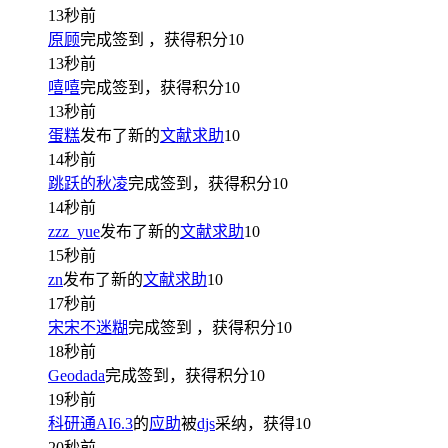
13秒前
原顾
完成签到
，获得积分
10
13秒前
嘻嘻
完成签到，获得积分
10
13秒前
蛋糕
发布了新的
文献求助
10
14秒前
跳跃的秋凌
完成签到，获得积分
10
14秒前
zzz_yue
发布了新的
文献求助
10
15秒前
zn
发布了新的
文献求助
10
17秒前
宋宋不迷糊
完成签到
，获得积分
10
18秒前
Geodada
完成签到，获得积分
10
19秒前
科研通AI6.3
的
应助
被
djs
采纳，获得
10
20秒前