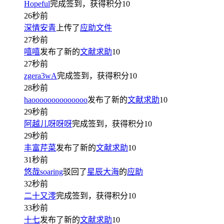
Hopeful
完成签到，获得积分
10
26秒前
深情安青
上传了
应助文件
27秒前
嘻嘻
发布了新的
文献求助
10
27秒前
zgera3wA
完成签到，获得积分
10
28秒前
haoooooooooooooo
发布了新的
文献求助
10
29秒前
阿越儿呀呀呀
完成签到，获得积分
10
29秒前
丰富芹菜
发布了新的
文献求助
10
31秒前
悠哉soaring
驳回了
星辰大海
的
应助
32秒前
二十又澪
完成签到，获得积分
10
33秒前
十七
发布了新的
文献求助
10