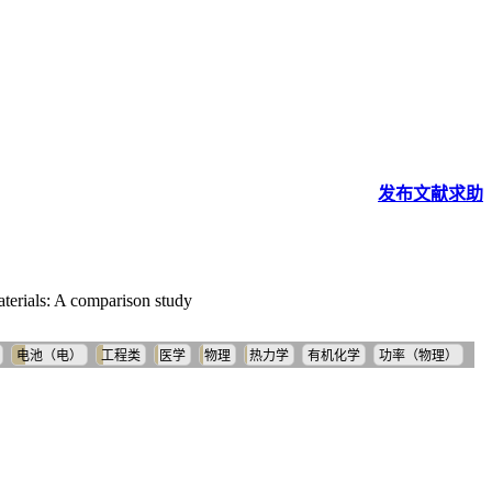
发布
文献
求助
terials: A comparison study
电池（电）
工程类
医学
物理
热力学
有机化学
功率（物理）