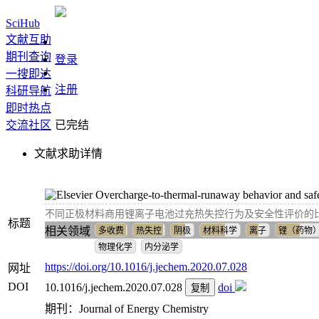
SciHub
文献互助
期刊查询
登录
一搜即达
注册
科研导航
即时热点
交流社区
已完结
文献求助详情
Overcharge-to-thermal-runaway behavior and safety
不同正极材料商用锂离子电池过充热失控行为及安全性评价的
标题
相关领域
多收费
热失控
阴极
材料科学
离子
锂（药物
物理化学
内分泌学
https://doi.org/10.1016/j.jechem.2020.07.028
网址
DOI
10.1016/j.jechem.2020.07.028
doi
复制
期刊：Journal of Energy Chemistry