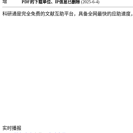
增
PDF的下载单位、IP信息已删除
(2025-6-4)
科研通是完全免费的文献互助平台，具备全网最快的应助速度
实时播报