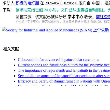
求助人
积极的电灯胆
在 2026-05-11 02:05:41 发布自
中国
，悬
下载
该求助完结已超 24 小时，文件已从服务器自动删除，
温馨提示：该文献已被科研通
学术中心
收录，
前往查
科研通『学术中心』是文献索引库，收集文献的基本信息（如标题、摘要
上个求助
相关文献
Cabozantinib for advanced hepatocellular carcinoma
Current options and future possibilities for the systemic tr
The importance of regorafenib and lenvatinib in the treatme
Second‐line treatment of hepatocellular carcinoma after sora
Efficacy and Safety of Ramucirumab in Patients with Unres
Hepatocellular Carcinoma: Animal Models Available to Ch
Safety and efficacy of sorafenib followed by regorafenib or l
Therapeutic efficacy of lenvatinib as third‐line treatment aft
Rationale Efficacy and Safety Evidence of Lenvatinib and 
1004P Comparative efficacy of systemic sequential regorafen