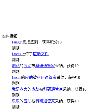
实时播报
Fuaget
完成签到，获得积分
10
刚刚
Lucas
上传了
应助文件
刚刚
烟花
的
应助
被
科研通管家
采纳，获得
10
刚刚
Lucas
的
应助
被
科研通管家
采纳，获得
10
刚刚
我是老大
的
应助
被
科研通管家
采纳，获得
10
刚刚
乐乐
的
应助
被
科研通管家
采纳，获得
10
刚刚