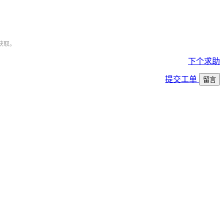
获取。
下个求助
提交工单
留言