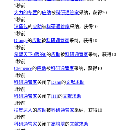
1秒前
大力的冬萱
的
应助
被
科研通管家
采纳，获得
20
1秒前
汉堡包
的
应助
被
科研通管家
采纳，获得
10
1秒前
Orange
的
应助
被
科研通管家
采纳，获得
10
1秒前
希望天下0贩的0
的
应助
被
科研通管家
采纳，获得
10
1秒前
Clemence
的
应助
被
科研通管家
采纳，获得
10
1秒前
科研通管家
关闭了
Dann
的
文献求助
1秒前
科研通管家
关闭了
HH
的
文献求助
1秒前
搜集达人
的
应助
被
科研通管家
采纳，获得
10
1秒前
科研通管家
关闭了
高培培
的
文献求助