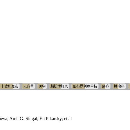
卡波扎尼布
无容量
医学
脂肪性肝炎
彭布罗利珠单抗
癌症
肿瘤科
; Amit G. Singal; Eli Pikarsky; et al