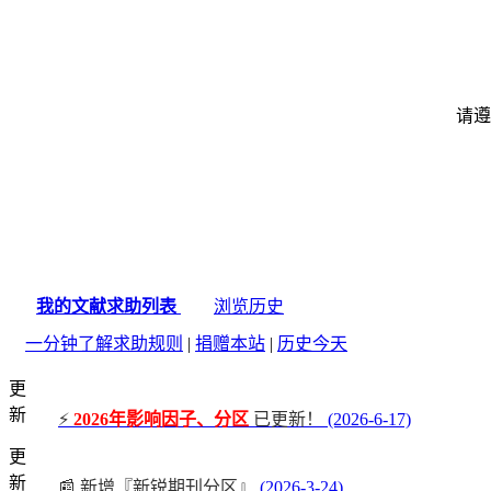
请遵
我的文献求助列表
浏览历史
一分钟了解求助规则
|
捐赠本站
|
历史今天
更
新
⚡
2026年影响因子、分区
已更新！
(2026-6-17)
更
新
📰 新增『新锐期刊分区』
(2026-3-24)