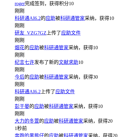
roger
完成签到，获得积分
10
刚刚
科研通AI6.2
的
应助
被
科研通管家
采纳，获得
10
刚刚
研友_VZG7GZ
上传了
应助文件
刚刚
烟花
的
应助
被
科研通管家
采纳，获得
10
刚刚
纪言七许
发布了新的
文献求助
10
刚刚
今后
的
应助
被
科研通管家
采纳，获得
30
刚刚
科研通AI6.2
上传了
应助文件
刚刚
彭于晏
的
应助
被
科研通管家
采纳，获得
10
刚刚
大力的冬萱
的
应助
被
科研通管家
采纳，获得
20
1秒前
奔跑的黑熊仔
的
应助
被
科研通管家
采纳，获得
20