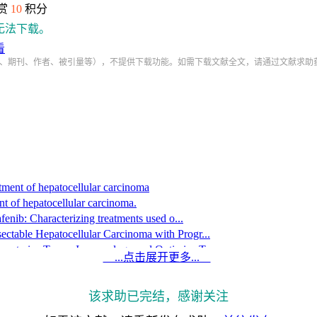
赏
10
积分
无法下载。
看
、期刊、作者、被引量等），不提供下载功能。如需下载文献全文，请通过文献求助
eatment of hepatocellular carcinoma
nt of hepatocellular carcinoma.
fenib: Characterizing treatments used o...
ectable Hepatocellular Carcinoma with Progr...
aracterize Tumor Immunology and Optimize Trea...
...点击展开更多...
envatinib in patients with hepatocellul...
er regorafenib for unresectable hepat...
该求助已完结，感谢关注
Pembrolizumab Association in Anaplastic Thy...
ib after sorafenib or lenvatinib treatmen...