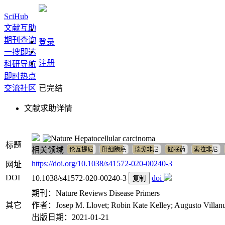
SciHub
文献互助
期刊查询
登录
一搜即达
注册
科研导航
即时热点
交流社区
已完结
文献求助详情
Hepatocellular carcinoma
标题
相关领域
伦瓦提尼
肝细胞癌
瑞戈非尼
催眠药
索拉非尼
https://doi.org/10.1038/s41572-020-00240-3
网址
DOI
10.1038/s41572-020-00240-3
doi
复制
期刊：Nature Reviews Disease Primers
其它
作者：Josep M. Llovet; Robin Kate Kelley; Augusto Villanueva
出版日期：2021-01-21