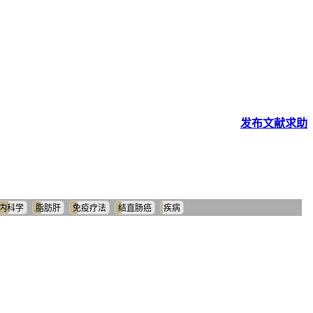
发布
文献
求助
内科学
脂肪肝
免疫疗法
结直肠癌
疾病