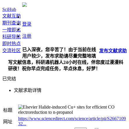
SciHub
文献互助
期刊查询
登录
一搜即达
注册
科研导航
即时热点
已入深夜，您辛苦了！由于当前在线
交流社区
发布
文献
求助
用户较少，发布求助请尽量完整地填
写文献信息，科研通机器人24小时在线，伴您度过漫漫科
研夜！祝你早点完成任务，早点休息，好梦！
已完结
文献求助详情
Halide-induced Cu+ sites for efficient CO
标题
electroreduction to n-propanol
https://www.sciencedirect.com/science/article/pii/S2667109
网址
32...