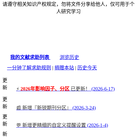
请遵守相关知识产权规定，勿将文件分享给他人，仅可用于个
人研究学习
我的文献求助列表
浏览历史
一分钟了解求助规则
|
捐赠本站
|
历史今天
更
新
⚡
2026年影响因子、分区
已更新！
(2026-6-17)
更
新
📰 新增『新锐期刊分区』
(2026-3-24)
更
新
💬 新增更精细的自定义提醒设置
(2026-1-4)
新