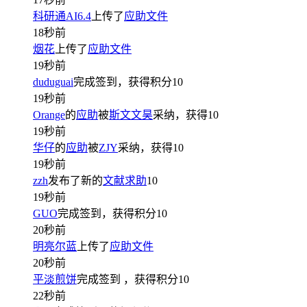
科研通AI6.4
上传了
应助文件
18秒前
烟花
上传了
应助文件
19秒前
duduguai
完成签到，获得积分
10
19秒前
Orange
的
应助
被
斯文文昊
采纳，获得
10
19秒前
华仔
的
应助
被
ZJY
采纳，获得
10
19秒前
zzh
发布了新的
文献求助
10
19秒前
GUO
完成签到，获得积分
10
20秒前
明亮尔蓝
上传了
应助文件
20秒前
平淡煎饼
完成签到
，获得积分
10
22秒前