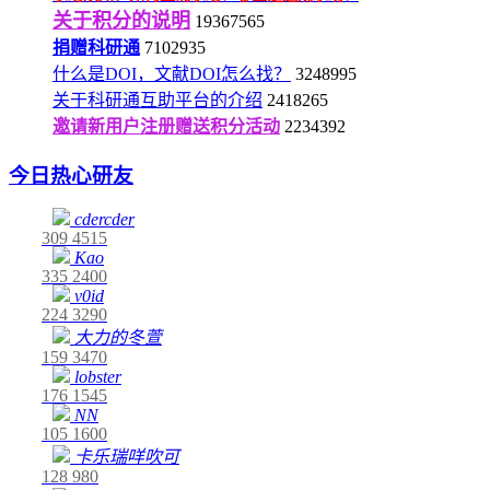
关于积分的说明
19367565
捐赠科研通
7102935
什么是DOI，文献DOI怎么找？
3248995
关于科研通互助平台的介绍
2418265
邀请新用户注册赠送积分活动
2234392
今日热心研友
cdercder
309
4515
Kao
335
2400
v0id
224
3290
大力的冬萱
159
3470
lobster
176
1545
NN
105
1600
卡乐瑞咩吹可
128
980