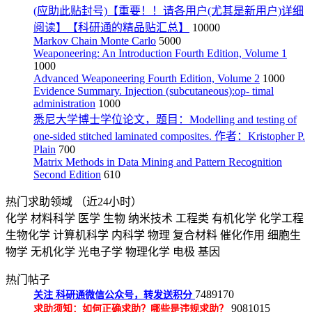
(应助此贴封号)【重要！！请各用户(尤其是新用户)详细
阅读】【科研通的精品贴汇总】
10000
Markov Chain Monte Carlo
5000
Weaponeering: An Introduction Fourth Edition, Volume 1
1000
Advanced Weaponeering Fourth Edition, Volume 2
1000
Evidence Summary. Injection (subcutaneous):op- timal
administration
1000
悉尼大学博士学位论文，题目：Modelling and testing of
one-sided stitched laminated composites. 作者：Kristopher P.
Plain
700
Matrix Methods in Data Mining and Pattern Recognition
Second Edition
610
热门求助领域
（近24小时）
化学
材料科学
医学
生物
纳米技术
工程类
有机化学
化学工程
生物化学
计算机科学
内科学
物理
复合材料
催化作用
细胞生
物学
无机化学
光电子学
物理化学
电极
基因
热门帖子
7489170
关注
科研通微信公众号，转发送积分
9081015
求助须知：如何正确求助？哪些是违规求助？