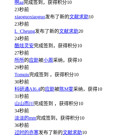
啊aa
完成签到，获得积分
10
23秒前
xiaoguoxiaoguo
发布了新的
文献求助
10
23秒前
L_Cheung
发布了新的
文献求助
20
24秒前
酷炫灵安
完成签到，获得积分
10
27秒前
所所
的
应助
被
小周
采纳，获得
10
29秒前
Tomqiu
完成签到
，获得积分
10
30秒前
科研通AI6.4
的
应助
被
陈M雯
采纳，获得
10
31秒前
山山而川
完成签到
，获得积分
10
34秒前
淡淡的mm
完成签到，获得积分
10
36秒前
过时的亦寒
发布了新的
文献求助
10