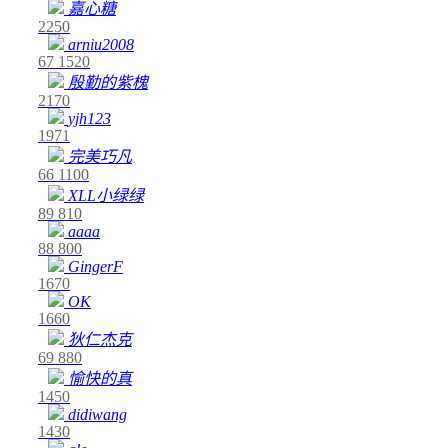
嘉心糖
2250
arniu2008
67
1520
殷勤的紫槐
2170
yjh123
1971
完美巧凡
66
1100
XLL小绿绿
89
810
aaaa
88
800
GingerF
1670
OK
1660
狄仁杰克
69
880
愉快的真
1450
didiwang
1430