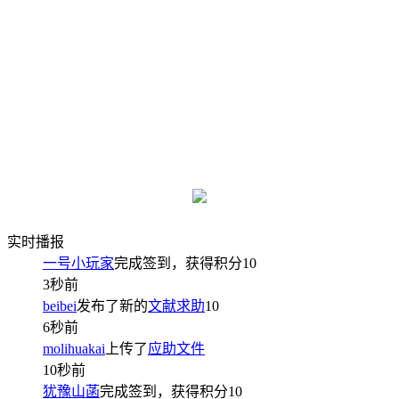
实时播报
一号小玩家
完成签到，获得积分
10
3秒前
beibei
发布了新的
文献求助
10
6秒前
molihuakai
上传了
应助文件
10秒前
犹豫山菡
完成签到，获得积分
10