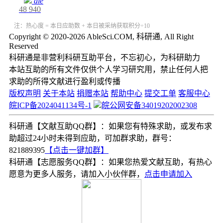
ale
48
940
注：热心度 = 本日应助数 + 本日被采纳获取积分÷10
Copyright © 2020-2026 AbleSci.COM, 科研通, All Right
Reserved
科研通是非营利科研互助平台，不忘初心，为科研助力
本站互助的所有文件仅供个人学习研究用，禁止任何人把
求助的所得文献进行盈利或传播
版权声明
关于本站
捐赠本站
帮助中心
提交工单
客服中心
皖ICP备2024041134号-1
皖公网安备34019202002308
科研通【文献互助QQ群】：如果您有特殊求助，或发布求
助超过24小时未得到应助，可加群求助，群号：
821889395
【点击一键加群】
科研通【志愿服务QQ群】：如果您热爱文献互助，有热心
愿意为更多人服务，请加入小伙伴群，
点击申请加入