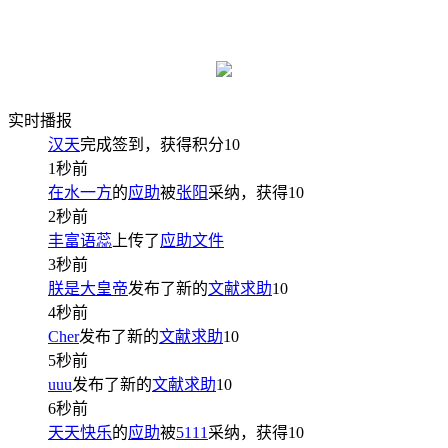
实时播报
汉天
完成签到，获得积分
10
1秒前
在水一方
的
应助
被
张阳
采纳，获得
10
2秒前
丰富语蕊
上传了
应助文件
3秒前
朕是大皇帝
发布了新的
文献求助
10
4秒前
Cher
发布了新的
文献求助
10
5秒前
uuu
发布了新的
文献求助
10
6秒前
天天快乐
的
应助
被
5111
采纳，获得
10