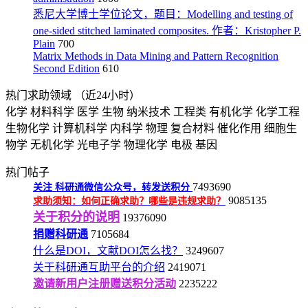
悉尼大学博士学位论文，题目：Modelling and testing of
one-sided stitched laminated composites. 作者：Kristopher P.
Plain
700
Matrix Methods in Data Mining and Pattern Recognition
Second Edition
610
热门求助领域
（近24小时）
化学
材料科学
医学
生物
纳米技术
工程类
有机化学
化学工程
生物化学
计算机科学
内科学
物理
复合材料
催化作用
细胞生
物学
无机化学
光电子学
物理化学
电极
基因
热门帖子
7493690
关注
科研通微信公众号，转发送积分
9085135
求助须知：如何正确求助？哪些是违规求助？
关于积分的说明
19376090
捐赠科研通
7105684
什么是DOI，文献DOI怎么找？
3249607
关于科研通互助平台的介绍
2419071
邀请新用户注册赠送积分活动
2235222