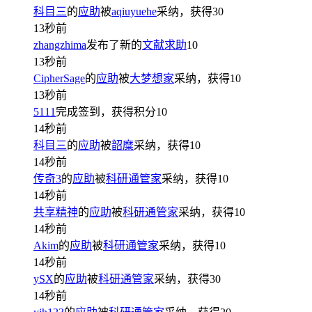
科目三
的
应助
被
aqiuyuehe
采纳，获得
30
13秒前
zhangzhima
发布了新的
文献求助
10
13秒前
CipherSage
的
应助
被
大梦想家
采纳，获得
10
13秒前
5111
完成签到，获得积分
10
14秒前
科目三
的
应助
被
韶糜
采纳，获得
10
14秒前
传奇3
的
应助
被
科研通管家
采纳，获得
10
14秒前
共享精神
的
应助
被
科研通管家
采纳，获得
10
14秒前
Akim
的
应助
被
科研通管家
采纳，获得
10
14秒前
ySX
的
应助
被
科研通管家
采纳，获得
30
14秒前