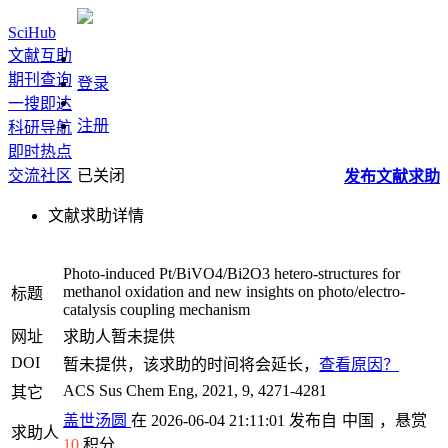
SciHub
文献互助
期刊查询
登录
一搜即达
注册
科研导航
即时热点
交流社区
已关闭
发布
文献
求助
文献求助详情
Photo-induced Pt/BiVO4/Bi2O3 hetero-structures for
methanol oxidation and new insights on photo/electro-
标题
catalysis coupling mechanism
网址
求助人暂未提供
DOI
暂未提供，该求助的时间将会延长，
查看原因？
ACS Sus Chem Eng, 2021, 9, 4271-4281
其它
盖世汤圆
在 2026-06-04 21:11:01 发布自
中国
，悬赏
求助人
10
积分