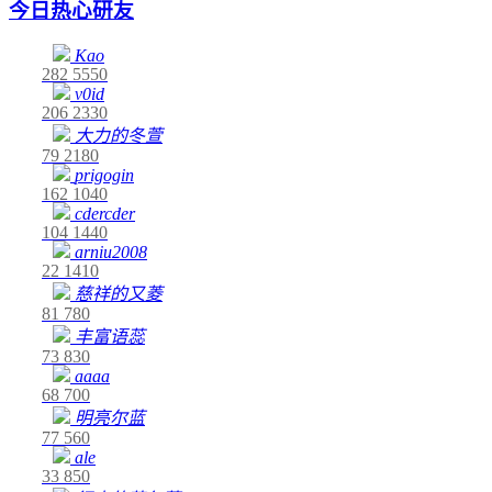
今日热心研友
Kao
282
5550
v0id
206
2330
大力的冬萱
79
2180
prigogin
162
1040
cdercder
104
1440
arniu2008
22
1410
慈祥的又菱
81
780
丰富语蕊
73
830
aaaa
68
700
明亮尔蓝
77
560
ale
33
850