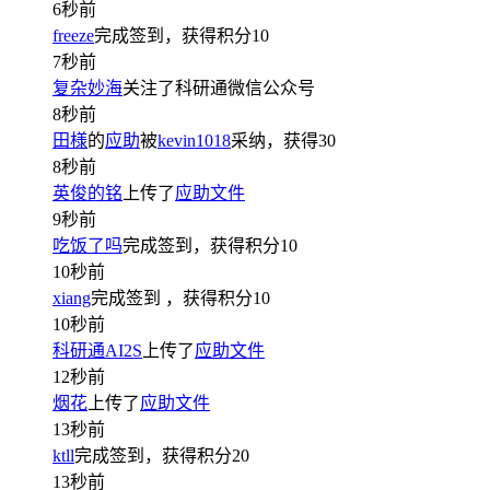
6秒前
freeze
完成签到，获得积分
10
7秒前
复杂妙海
关注了科研通微信公众号
8秒前
田様
的
应助
被
kevin1018
采纳，获得
30
8秒前
英俊的铭
上传了
应助文件
9秒前
吃饭了吗
完成签到，获得积分
10
10秒前
xiang
完成签到
，获得积分
10
10秒前
科研通AI2S
上传了
应助文件
12秒前
烟花
上传了
应助文件
13秒前
ktll
完成签到，获得积分
20
13秒前