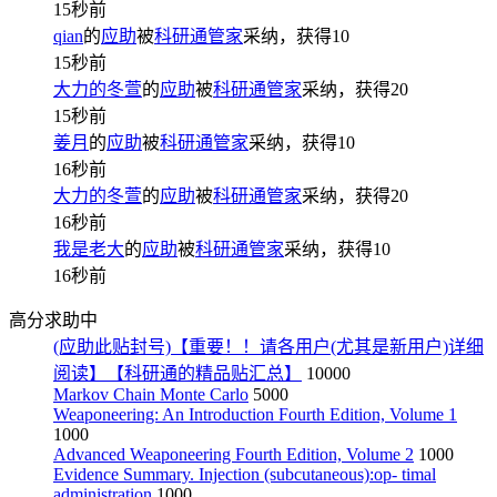
15秒前
qian
的
应助
被
科研通管家
采纳，获得
10
15秒前
大力的冬萱
的
应助
被
科研通管家
采纳，获得
20
15秒前
姜月
的
应助
被
科研通管家
采纳，获得
10
16秒前
大力的冬萱
的
应助
被
科研通管家
采纳，获得
20
16秒前
我是老大
的
应助
被
科研通管家
采纳，获得
10
16秒前
高分求助中
(应助此贴封号)【重要！！请各用户(尤其是新用户)详细
阅读】【科研通的精品贴汇总】
10000
Markov Chain Monte Carlo
5000
Weaponeering: An Introduction Fourth Edition, Volume 1
1000
Advanced Weaponeering Fourth Edition, Volume 2
1000
Evidence Summary. Injection (subcutaneous):op- timal
administration
1000