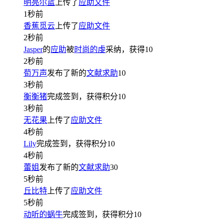
明亮尔蓝
上传了
应助文件
1秒前
香蕉觅云
上传了
应助文件
2秒前
Jasper
的
应助
被
时尚的虔
采纳，获得
10
2秒前
荀万声
发布了新的
文献求助
10
3秒前
衡衡猪
完成签到，获得积分
10
3秒前
无花果
上传了
应助文件
4秒前
Lily
完成签到，获得积分
10
4秒前
蕾姐
发布了新的
文献求助
30
5秒前
丘比特
上传了
应助文件
5秒前
动听的蜗牛
完成签到，获得积分
10