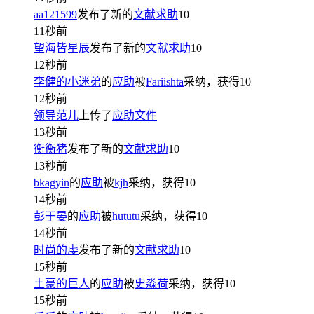
aa121599
发布了新的
文献求助
10
11秒前
望海皆星辰
发布了新的
文献求助
10
12秒前
李健的小迷弟
的
应助
被
Fariishta
采纳，获得
10
12秒前
领导范儿
上传了
应助文件
13秒前
衡衡猪
发布了新的
文献求助
10
13秒前
bkagyin
的
应助
被
kjh
采纳，获得
10
14秒前
彭于晏
的
应助
被
hututu
采纳，获得
10
14秒前
时尚的虔
发布了新的
文献求助
10
15秒前
土豪的巨人
的
应助
被
史淼荷
采纳，获得
10
15秒前