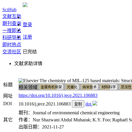
SciHub
文献互助
期刊查询
登录
一搜即达
注册
科研导航
即时热点
交流社区
已完结
文献求助详情
The chemistry of MIL-125 based materials: Structur
标题
相关领域
金属有机骨架
光催化
纳米技术
材料科学
灵活性
https://doi.org/10.1016/j.jece.2021.106883
网址
DOI
10.1016/j.jece.2021.106883
doi
复制
期刊：Journal of environmental chemical engineering
其它
作者：Nur Shazwani Abdul Mubarak; K.Y. Foo; Raphaël Sch
出版日期：2021-11-27