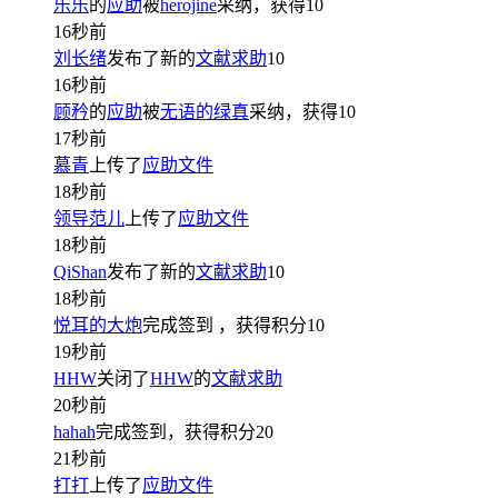
乐乐
的
应助
被
herojine
采纳，获得
10
16秒前
刘长绪
发布了新的
文献求助
10
16秒前
顾矜
的
应助
被
无语的绿真
采纳，获得
10
17秒前
慕青
上传了
应助文件
18秒前
领导范儿
上传了
应助文件
18秒前
QiShan
发布了新的
文献求助
10
18秒前
悦耳的大炮
完成签到
，获得积分
10
19秒前
HHW
关闭了
HHW
的
文献求助
20秒前
hahah
完成签到，获得积分
20
21秒前
打打
上传了
应助文件