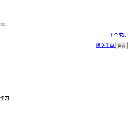
获取。
下个求助
提交工单
留言
学习