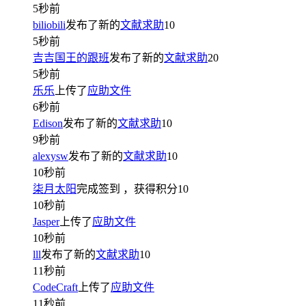
5秒前
biliobili
发布了新的
文献求助
10
5秒前
吉吉国王的跟班
发布了新的
文献求助
20
5秒前
乐乐
上传了
应助文件
6秒前
Edison
发布了新的
文献求助
10
9秒前
alexysw
发布了新的
文献求助
10
10秒前
柒月太阳
完成签到
，获得积分
10
10秒前
Jasper
上传了
应助文件
10秒前
lll
发布了新的
文献求助
10
11秒前
CodeCraft
上传了
应助文件
11秒前