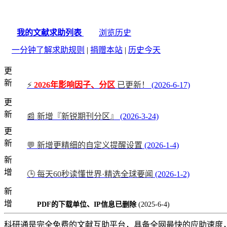
我的文献求助列表
浏览历史
一分钟了解求助规则
|
捐赠本站
|
历史今天
更
新
⚡
2026年影响因子、分区
已更新！
(2026-6-17)
更
新
📰 新增『新锐期刊分区』
(2026-3-24)
更
新
💬 新增更精细的自定义提醒设置
(2026-1-4)
新
增
🕒 每天60秒读懂世界·精选全球要闻
(2026-1-2)
新
增
PDF的下载单位、IP信息已删除
(2025-6-4)
科研通是完全免费的文献互助平台，具备全网最快的应助速度