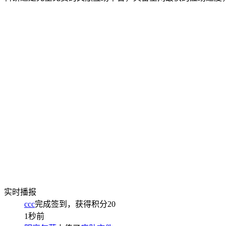
实时播报
ccc
完成签到，获得积分
20
1秒前