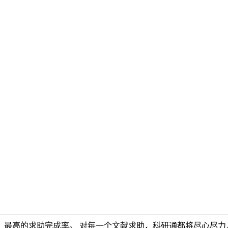
，最高的求助完成率。 对每一个文献求助，科研通都将尽心尽力