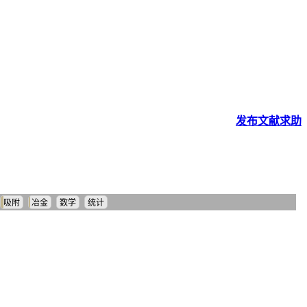
发布
文献
求助
吸附
冶金
数学
统计