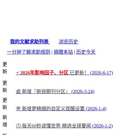
我的文献求助列表
浏览历史
一分钟了解求助规则
|
捐赠本站
|
历史今天
更
新
⚡
2026年影响因子、分区
已更新！
(2026-6-17)
更
新
📰 新增『新锐期刊分区』
(2026-3-24)
更
新
💬 新增更精细的自定义提醒设置
(2026-1-4)
新
增
🕒 每天60秒读懂世界·精选全球要闻
(2026-1-2)