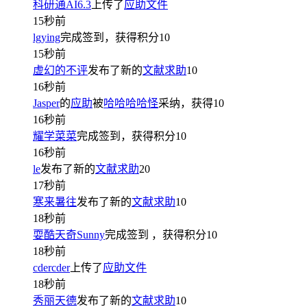
科研通AI6.3
上传了
应助文件
15秒前
lgying
完成签到，获得积分
10
15秒前
虚幻的不评
发布了新的
文献求助
10
16秒前
Jasper
的
应助
被
哈哈哈哈怪
采纳，获得
10
16秒前
耀学菜菜
完成签到，获得积分
10
16秒前
le
发布了新的
文献求助
20
17秒前
寒来暑往
发布了新的
文献求助
10
18秒前
耍酷天奇Sunny
完成签到
，获得积分
10
18秒前
cdercder
上传了
应助文件
18秒前
秀丽天德
发布了新的
文献求助
10