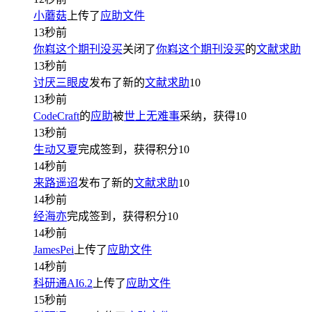
小蘑菇
上传了
应助文件
13秒前
你嵙这个期刊没买
关闭了
你嵙这个期刊没买
的
文献求助
13秒前
讨厌三眼皮
发布了新的
文献求助
10
13秒前
CodeCraft
的
应助
被
世上无难事
采纳，获得
10
13秒前
生动又夏
完成签到，获得积分
10
14秒前
来路遥迢
发布了新的
文献求助
10
14秒前
经海亦
完成签到，获得积分
10
14秒前
JamesPei
上传了
应助文件
14秒前
科研通AI6.2
上传了
应助文件
15秒前