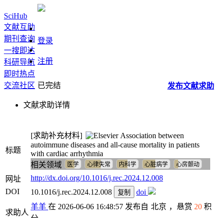
SciHub
文献互助
期刊查询
登录
一搜即达
注册
科研导航
即时热点
交流社区
已完结
发布
文献
求助
文献求助详情
[求助补充材料]
Association between
autoimmune diseases and all-cause mortality in patients
标题
with cardiac arrhythmia
相关领域
医学
心律失常
内科学
心脏病学
心房颤动
http://dx.doi.org/10.1016/j.rec.2024.12.008
网址
DOI
10.1016/j.rec.2024.12.008
doi
复制
羊羊
在 2026-06-06 16:48:57 发布自
北京
，悬赏
20
积
求助人