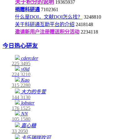
关于积分的说明
19365937
捐赠科研通
7102361
什么是DOI，文献DOI怎么找？
3248810
关于科研通互助平台的介绍
2418148
邀请新用户注册赠送积分活动
2234118
今日热心研友
cdercder
225
3495
v0id
224
3210
Kao
315
2280
大力的冬萱
144
3130
lobster
176
1525
NN
105
1580
嘉心糖
33
2050
卡乐瑞咩吹可