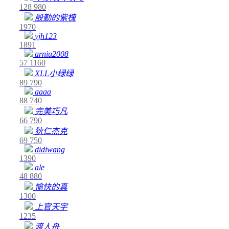
128
980
殷勤的紫槐
1970
yjh123
1891
arniu2008
57
1160
XLL小绿绿
89
790
aaaa
88
740
完美巧凡
66
790
狄仁杰克
69
750
didiwang
1390
ale
48
880
愉快的真
1300
上官天宇
1235
渡人舟