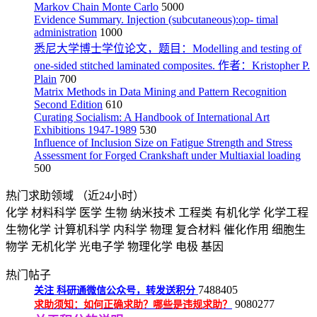
Markov Chain Monte Carlo
5000
Evidence Summary. Injection (subcutaneous):op- timal
administration
1000
悉尼大学博士学位论文，题目：Modelling and testing of
one-sided stitched laminated composites. 作者：Kristopher P.
Plain
700
Matrix Methods in Data Mining and Pattern Recognition
Second Edition
610
Curating Socialism: A Handbook of International Art
Exhibitions 1947-1989
530
Influence of Inclusion Size on Fatigue Strength and Stress
Assessment for Forged Crankshaft under Multiaxial loading
500
热门求助领域
（近24小时）
化学
材料科学
医学
生物
纳米技术
工程类
有机化学
化学工程
生物化学
计算机科学
内科学
物理
复合材料
催化作用
细胞生
物学
无机化学
光电子学
物理化学
电极
基因
热门帖子
7488405
关注
科研通微信公众号，转发送积分
9080277
求助须知：如何正确求助？哪些是违规求助？