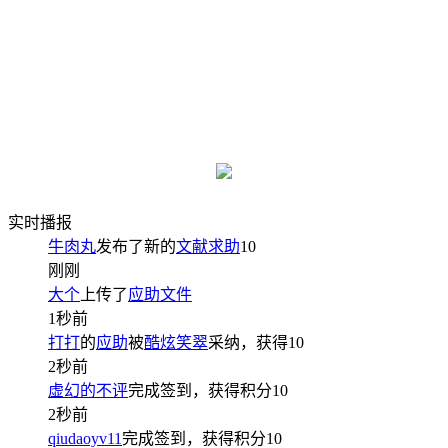
实时播报
牛肉丸
发布了新的
文献求助
10
刚刚
大个
上传了
应助文件
1秒前
打打
的
应助
被
酷炫笑翠
采纳，获得
10
2秒前
虚幻的不评
完成签到，获得积分
10
2秒前
qiudaoyv11
完成签到，获得积分
10