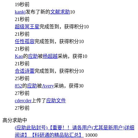
19秒前
kankj
发布了新的
文献求助
10
21秒前
超级冥王星
完成签到，获得积分
10
21秒前
任性孤容
完成签到，获得积分
10
21秒前
Kao
的
应助
被
杨超越
采纳，获得
10
21秒前
合适诗蕾
完成签到，获得积分
10
25秒前
852
的
应助
被
Avery
采纳，获得
30
27秒前
cdercder
上传了
应助文件
27秒前
高分求助中
(应助此贴封号)【重要！！请各用户(尤其是新用户)详细
阅读】【科研通的精品贴汇总】
10000