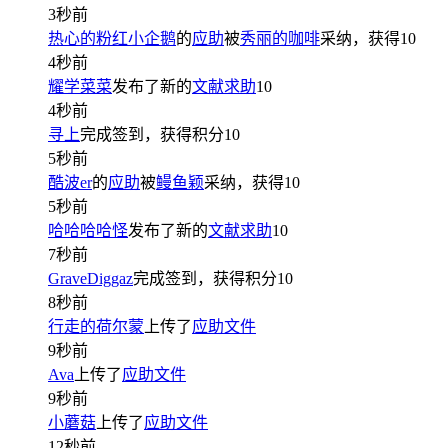
3秒前
热心的粉红小企鹅
的
应助
被
秀丽的咖啡
采纳，获得
10
4秒前
耀学菜菜
发布了新的
文献求助
10
4秒前
寻上
完成签到，获得积分
10
5秒前
酷波er
的
应助
被
鳗鱼颖
采纳，获得
10
5秒前
哈哈哈哈怪
发布了新的
文献求助
10
7秒前
GraveDiggaz
完成签到，获得积分
10
8秒前
行走的荷尔蒙
上传了
应助文件
9秒前
Ava
上传了
应助文件
9秒前
小蘑菇
上传了
应助文件
12秒前