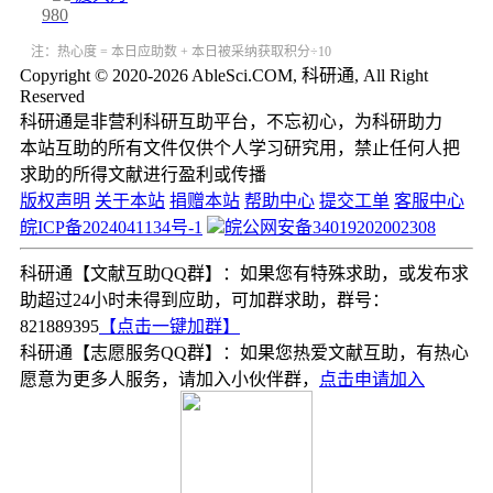
980
注：热心度 = 本日应助数 + 本日被采纳获取积分÷10
Copyright © 2020-2026 AbleSci.COM, 科研通, All Right
Reserved
科研通是非营利科研互助平台，不忘初心，为科研助力
本站互助的所有文件仅供个人学习研究用，禁止任何人把
求助的所得文献进行盈利或传播
版权声明
关于本站
捐赠本站
帮助中心
提交工单
客服中心
皖ICP备2024041134号-1
皖公网安备34019202002308
科研通【文献互助QQ群】：如果您有特殊求助，或发布求
助超过24小时未得到应助，可加群求助，群号：
821889395
【点击一键加群】
科研通【志愿服务QQ群】：如果您热爱文献互助，有热心
愿意为更多人服务，请加入小伙伴群，
点击申请加入