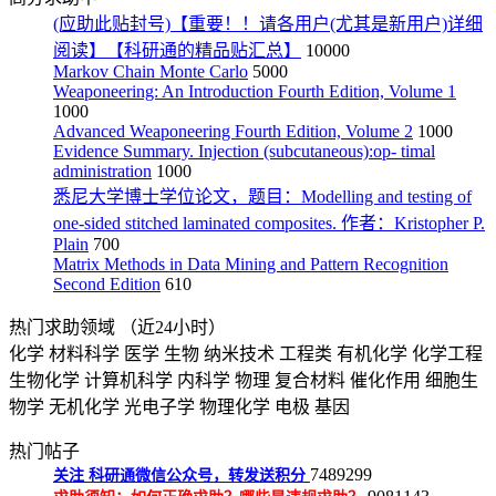
(应助此贴封号)【重要！！请各用户(尤其是新用户)详细
阅读】【科研通的精品贴汇总】
10000
Markov Chain Monte Carlo
5000
Weaponeering: An Introduction Fourth Edition, Volume 1
1000
Advanced Weaponeering Fourth Edition, Volume 2
1000
Evidence Summary. Injection (subcutaneous):op- timal
administration
1000
悉尼大学博士学位论文，题目：Modelling and testing of
one-sided stitched laminated composites. 作者：Kristopher P.
Plain
700
Matrix Methods in Data Mining and Pattern Recognition
Second Edition
610
热门求助领域
（近24小时）
化学
材料科学
医学
生物
纳米技术
工程类
有机化学
化学工程
生物化学
计算机科学
内科学
物理
复合材料
催化作用
细胞生
物学
无机化学
光电子学
物理化学
电极
基因
热门帖子
7489299
关注
科研通微信公众号，转发送积分