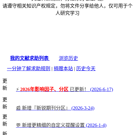
请遵守相关知识产权规定，勿将文件分享给他人，仅可用于个
人研究学习
我的文献求助列表
浏览历史
一分钟了解求助规则
|
捐赠本站
|
历史今天
更
新
⚡
2026年影响因子、分区
已更新！
(2026-6-17)
更
新
📰 新增『新锐期刊分区』
(2026-3-24)
更
新
💬 新增更精细的自定义提醒设置
(2026-1-4)
新