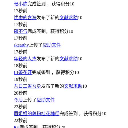
张小陈
完成签到
，获得积分
10
17秒前
忧虑的含海
发布了新的
文献求助
10
17秒前
郭不气
完成签到，获得积分
10
17秒前
skearthy
上传了
应助文件
17秒前
年轻的人杰
发布了新的
文献求助
10
18秒前
山茶花开
完成签到
，获得积分
10
19秒前
吾日三省吾身
发布了新的
文献求助
10
20秒前
今后
上传了
应助文件
22秒前
眉姐姐的藕粉桂花糖糕
完成签到
，获得积分
10
22秒前
Kil
完成签到，获得积分
20