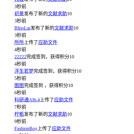
3秒前
初景
发布了新的
文献求助
10
3秒前
BIpoLar
发布了新的
文献求助
10
3秒前
所所
上传了
应助文件
4秒前
22222
完成签到，获得积分
10
4秒前
浮生若梦
完成签到，获得积分
10
5秒前
图图
完成签到
，获得积分
10
6秒前
科研通AI6.4
上传了
应助文件
7秒前
柠栀
发布了新的
文献求助
10
9秒前
FashionBoy
上传了
应助文件