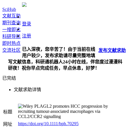
SciHub
文献互助
期刊查询
登录
一搜即达
注册
科研导航
即时热点
已入深夜，您辛苦了！由于当前在线
交流社区
发布
文献
求助
用户较少，发布求助请尽量完整地填
写文献信息，科研通机器人24小时在线，伴您度过漫漫科
研夜！祝你早点完成任务，早点休息，好梦！
已完结
文献求助详情
PLAGL2 promotes HCC progression by
recruiting tumour‐associated macrophages via
标题
CCL2/CCR2 signalling
https://doi.org/10.1111/bph.70295
网址