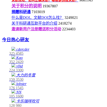
9081143
求助须知：如何正确求助？哪些是违规求助？
关于积分的说明
19367807
捐赠科研通
7103019
什么是DOI，文献DOI怎么找？
3249021
关于科研通互助平台的介绍
2418274
邀请新用户注册赠送积分活动
2234403
今日热心研友
cdercder
325
4585
Kao
352
2420
v0id
224
3300
大力的冬萱
159
3530
lobster
176
1545
NN
105
1600
卡乐瑞咩吹可
128
980