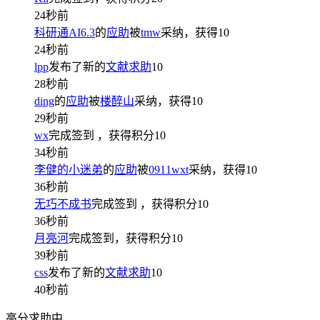
24秒前
科研通AI6.3
的
应助
被
tmw
采纳，获得
10
24秒前
lpp
发布了新的
文献求助
10
28秒前
ding
的
应助
被
楼醉山
采纳，获得
10
29秒前
wx
完成签到
，获得积分
10
34秒前
李健的小迷弟
的
应助
被
0911wxt
采纳，获得
10
36秒前
无巧不成书
完成签到
，获得积分
10
36秒前
月亮河
完成签到，获得积分
10
39秒前
css
发布了新的
文献求助
10
40秒前
高分求助中