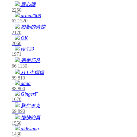
嘉心糖
2250
arniu2008
67
1520
殷勤的紫槐
2170
OK
2060
yjh123
1971
完美巧凡
66
1130
XLL小绿绿
89
810
aaaa
88
800
GingerF
1670
狄仁杰克
69
890
愉快的真
1550
didiwang
1430