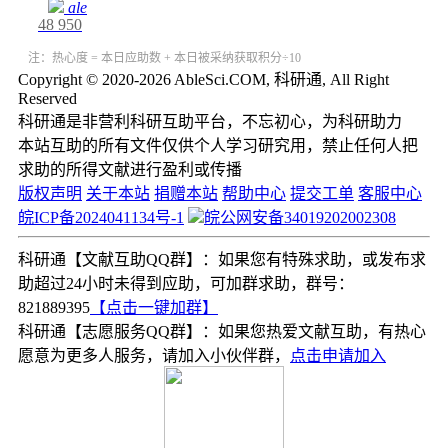
ale
48
950
注：热心度 = 本日应助数 + 本日被采纳获取积分÷10
Copyright © 2020-2026 AbleSci.COM, 科研通, All Right
Reserved
科研通是非营利科研互助平台，不忘初心，为科研助力
本站互助的所有文件仅供个人学习研究用，禁止任何人把
求助的所得文献进行盈利或传播
版权声明
关于本站
捐赠本站
帮助中心
提交工单
客服中心
皖ICP备2024041134号-1
皖公网安备34019202002308
科研通【文献互助QQ群】：如果您有特殊求助，或发布求
助超过24小时未得到应助，可加群求助，群号：
821889395
【点击一键加群】
科研通【志愿服务QQ群】：如果您热爱文献互助，有热心
愿意为更多人服务，请加入小伙伴群，
点击申请加入