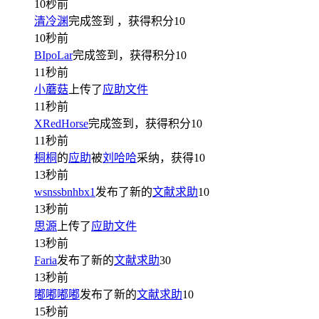
10秒前
清冷渊
完成签到
，获得积分
10
10秒前
BIpoLar
完成签到，获得积分
10
11秒前
小蘑菇
上传了
应助文件
11秒前
XRedHorse
完成签到，获得积分
10
11秒前
桐桐
的
应助
被
刘哈哈
采纳，获得
10
13秒前
wsnssbnhbx1
发布了新的
文献求助
10
13秒前
思源
上传了
应助文件
13秒前
Faria
发布了新的
文献求助
30
13秒前
嘟嘟嘟嘟
发布了新的
文献求助
10
15秒前