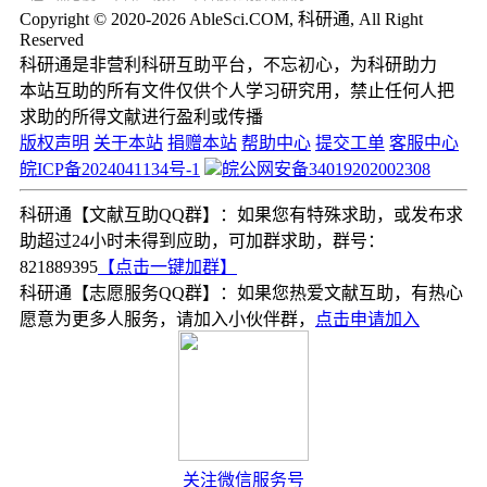
Copyright © 2020-2026 AbleSci.COM, 科研通, All Right
Reserved
科研通是非营利科研互助平台，不忘初心，为科研助力
本站互助的所有文件仅供个人学习研究用，禁止任何人把
求助的所得文献进行盈利或传播
版权声明
关于本站
捐赠本站
帮助中心
提交工单
客服中心
皖ICP备2024041134号-1
皖公网安备34019202002308
科研通【文献互助QQ群】：如果您有特殊求助，或发布求
助超过24小时未得到应助，可加群求助，群号：
821889395
【点击一键加群】
科研通【志愿服务QQ群】：如果您热爱文献互助，有热心
愿意为更多人服务，请加入小伙伴群，
点击申请加入
关注微信服务号