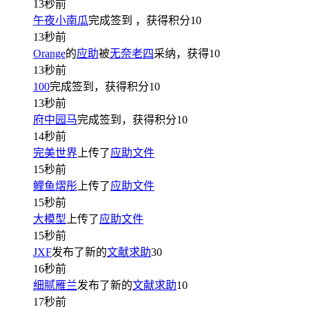
13秒前
午夜小南瓜
完成签到
，获得积分
10
13秒前
Orange
的
应助
被
无奈老四
采纳，获得
10
13秒前
100
完成签到，获得积分
10
13秒前
府中园马
完成签到，获得积分
10
14秒前
完美世界
上传了
应助文件
15秒前
鲤鱼熠彤
上传了
应助文件
15秒前
大模型
上传了
应助文件
15秒前
JXF
发布了新的
文献求助
30
16秒前
细腻雁兰
发布了新的
文献求助
10
17秒前