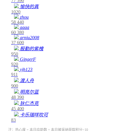
77
390
愉快的真
1020
zhou
58
440
aaaa
60
380
arniu2008
37
600
殷勤的紫槐
950
GingerF
920
yjh123
911
渡人舟
900
明亮尔蓝
48
390
狄仁杰克
45
400
卡乐瑞咩吹可
83
注：热心度 = 本日应助数 + 本日被采纳获取积分÷10