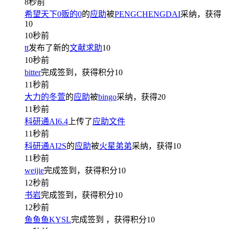
8秒前
希望天下0贩的0
的
应助
被
PENGCHENGDAI
采纳，获得
10
10秒前
tt
发布了新的
文献求助
10
10秒前
bitter
完成签到，获得积分
10
11秒前
大力的冬萱
的
应助
被
bingo
采纳，获得
20
11秒前
科研通AI6.4
上传了
应助文件
11秒前
科研通AI2S
的
应助
被
火星弟弟
采纳，获得
10
11秒前
weijie
完成签到，获得积分
10
12秒前
书岩
完成签到，获得积分
10
12秒前
鱼鱼鱼KYSL
完成签到
，获得积分
10