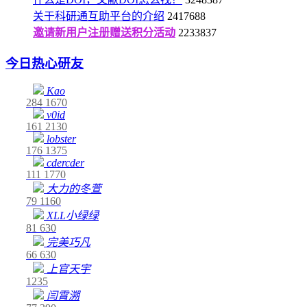
关于科研通互助平台的介绍
2417688
邀请新用户注册赠送积分活动
2233837
今日热心研友
Kao
284
1670
v0id
161
2130
lobster
176
1375
cdercder
111
1770
大力的冬萱
79
1160
XLL小绿绿
81
630
完美巧凡
66
630
上官天宇
1235
闫霄溯