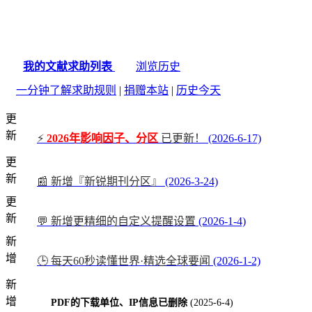
我的文献求助列表
浏览历史
一分钟了解求助规则
|
捐赠本站
|
历史今天
更
新
⚡
2026年影响因子、分区
已更新！
(2026-6-17)
更
新
📰 新增『新锐期刊分区』
(2026-3-24)
更
新
💬 新增更精细的自定义提醒设置
(2026-1-4)
新
增
🕒 每天60秒读懂世界·精选全球要闻
(2026-1-2)
新
增
PDF的下载单位、IP信息已删除
(2025-6-4)