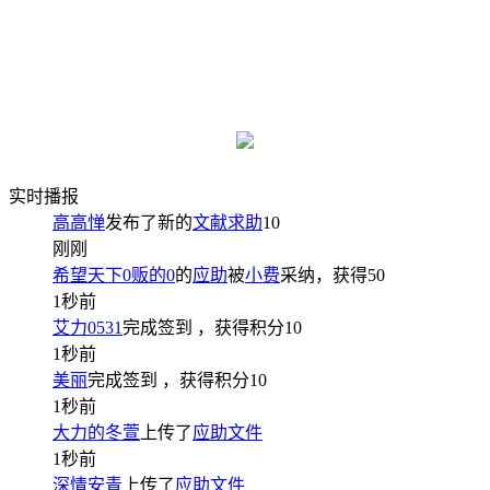
实时播报
高高惮
发布了新的
文献求助
10
刚刚
希望天下0贩的0
的
应助
被
小费
采纳，获得
50
1秒前
艾力0531
完成签到
，获得积分
10
1秒前
美丽
完成签到
，获得积分
10
1秒前
大力的冬萱
上传了
应助文件
1秒前
深情安青
上传了
应助文件