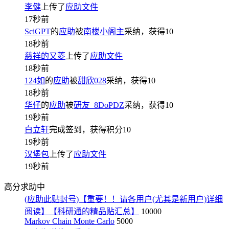
李健
上传了
应助文件
17秒前
SciGPT
的
应助
被
南楼小阁主
采纳，获得
10
18秒前
慈祥的又菱
上传了
应助文件
18秒前
124如
的
应助
被
甜欣028
采纳，获得
10
18秒前
华仔
的
应助
被
研友_8DoPDZ
采纳，获得
10
19秒前
白立轩
完成签到，获得积分
10
19秒前
汉堡包
上传了
应助文件
19秒前
高分求助中
(应助此贴封号)【重要！！请各用户(尤其是新用户)详细
阅读】【科研通的精品贴汇总】
10000
Markov Chain Monte Carlo
5000