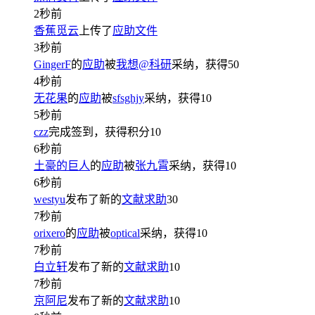
2秒前
香蕉觅云
上传了
应助文件
3秒前
GingerF
的
应助
被
我想@科研
采纳，获得
50
4秒前
无花果
的
应助
被
sfsghjy
采纳，获得
10
5秒前
czz
完成签到，获得积分
10
6秒前
土豪的巨人
的
应助
被
张九霄
采纳，获得
10
6秒前
westyu
发布了新的
文献求助
30
7秒前
orixero
的
应助
被
optical
采纳，获得
10
7秒前
白立轩
发布了新的
文献求助
10
7秒前
京阿尼
发布了新的
文献求助
10