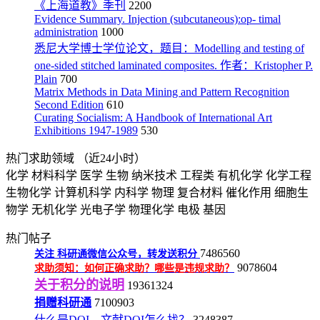
《上海道教》季刊
2200
Evidence Summary. Injection (subcutaneous):op- timal
administration
1000
悉尼大学博士学位论文，题目：Modelling and testing of
one-sided stitched laminated composites. 作者：Kristopher P.
Plain
700
Matrix Methods in Data Mining and Pattern Recognition
Second Edition
610
Curating Socialism: A Handbook of International Art
Exhibitions 1947-1989
530
热门求助领域
（近24小时）
化学
材料科学
医学
生物
纳米技术
工程类
有机化学
化学工程
生物化学
计算机科学
内科学
物理
复合材料
催化作用
细胞生
物学
无机化学
光电子学
物理化学
电极
基因
热门帖子
7486560
关注
科研通微信公众号，转发送积分
9078604
求助须知：如何正确求助？哪些是违规求助？
关于积分的说明
19361324
捐赠科研通
7100903
什么是DOI，文献DOI怎么找？
3248387