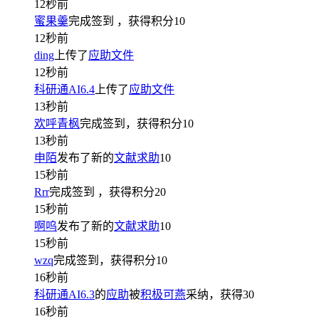
12秒前
蜜果羹
完成签到
，获得积分
10
12秒前
ding
上传了
应助文件
12秒前
科研通AI6.4
上传了
应助文件
13秒前
欢呼青枫
完成签到，获得积分
10
13秒前
申陌
发布了新的
文献求助
10
15秒前
Rrr
完成签到
，获得积分
20
15秒前
啊呜
发布了新的
文献求助
10
15秒前
wzq
完成签到，获得积分
10
16秒前
科研通AI6.3
的
应助
被
积极可燕
采纳，获得
30
16秒前