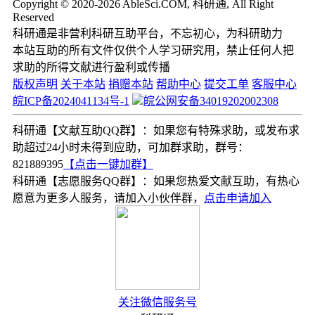
Copyright © 2020-2026 AbleSci.COM, 科研通, All Right
Reserved
科研通是非营利科研互助平台，不忘初心，为科研助力
本站互助的所有文件仅供个人学习研究用，禁止任何人把
求助的所得文献进行盈利或传播
版权声明
关于本站
捐赠本站
帮助中心
提交工单
客服中心
皖ICP备2024041134号-1
皖公网安备34019202002308
科研通【文献互助QQ群】：如果您有特殊求助，或发布求
助超过24小时未得到应助，可加群求助，群号：
821889395
【点击一键加群】
科研通【志愿服务QQ群】：如果您热爱文献互助，有热心
愿意为更多人服务，请加入小伙伴群，
点击申请加入
关注微信服务号