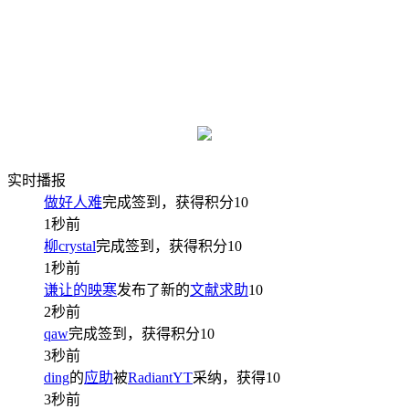
实时播报
做好人难
完成签到，获得积分
10
1秒前
柳crystal
完成签到，获得积分
10
1秒前
谦让的映寒
发布了新的
文献求助
10
2秒前
qaw
完成签到，获得积分
10
3秒前
ding
的
应助
被
RadiantYT
采纳，获得
10
3秒前