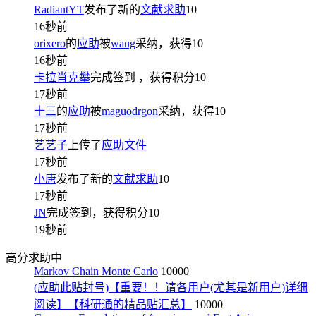
RadiantYT
发布了新的
文献求助
10
16秒前
orixero
的
应助
被
wang
采纳，获得
10
16秒前
卡拉肖克攀
完成签到
，获得积分
10
17秒前
十三
的
应助
被
maguodrgon
采纳，获得
10
17秒前
艺艺子
上传了
应助文件
17秒前
小唐
发布了新的
文献求助
10
17秒前
JN
完成签到，获得积分
10
19秒前
高分求助中
Markov Chain Monte Carlo
10000
(应助此贴封号)【重要！！请各用户(尤其是新用户)详细
阅读】【科研通的精品贴汇总】
10000