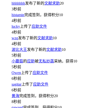
hhhhhhh
发布了新的
文献求助
20
3秒前
histamin
完成签到，获得积分
10
4秒前
lucky
上传了
应助文件
4秒前
wzq
发布了新的
文献求助
10
4秒前
波比大王
发布了新的
文献求助
10
5秒前
小蘑菇
的
应助
被
无私妙菡
采纳，获得
10
5秒前
Owen
上传了
应助文件
6秒前
sagitar
上传了
应助文件
6秒前
黄海
完成签到，获得积分
20
8秒前
qawsed
完成签到，获得积分
10