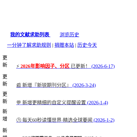
我的文献求助列表
浏览历史
一分钟了解求助规则
|
捐赠本站
|
历史今天
更
新
⚡
2026年影响因子、分区
已更新！
(2026-6-17)
更
新
📰 新增『新锐期刊分区』
(2026-3-24)
更
新
💬 新增更精细的自定义提醒设置
(2026-1-4)
新
增
🕒 每天60秒读懂世界·精选全球要闻
(2026-1-2)
新