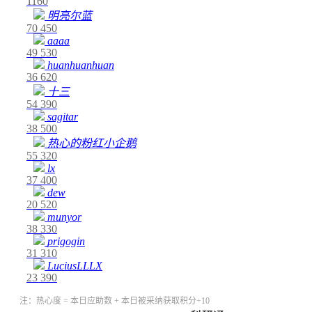
1160
明亮尔蓝
70
450
aaaa
49
530
huanhuanhuan
36
620
十三
54
390
sagitar
38
500
热心的粉红小企鹅
55
320
lx
37
400
dew
20
520
munyor
38
330
prigogin
31
310
LuciusLLLX
23
390
注：热心度 = 本日应助数 + 本日被采纳获取积分÷10