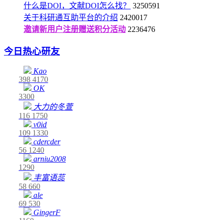
什么是DOI，文献DOI怎么找？
3250591
关于科研通互助平台的介绍
2420017
邀请新用户注册赠送积分活动
2236476
今日热心研友
Kao
398
4170
OK
3300
大力的冬萱
116
1750
v0id
109
1330
cdercder
56
1240
arniu2008
1290
丰富语蕊
58
660
ale
69
530
GingerF