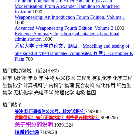
Common Foundations of American and East Asian
Modernisation: From Alexander Hamilton to Junichero
Koizumi
1000
Weaponeering: An Introduction Fourth Edition, Volume 1
1000
Advanced Weaponeering Fourth Edition, Volume 2
1000
Evidence Summary. Injection (subcutaneous):op- timal
administration
1000
悉尼大学博士学位论文，题目：Modelling and testing of
one-sided stitched laminated composites. 作者：Kristopher P.
Plain
700
热门求助领域
（近24小时）
化学
材料科学
医学
生物
纳米技术
工程类
有机化学
化学工程
生物化学
计算机科学
内科学
物理
复合材料
催化作用
细胞生
物学
无机化学
光电子学
物理化学
电极
基因
热门帖子
7499481
关注
科研通微信公众号，转发送积分
9090296
求助须知：如何正确求助？哪些是违规求助？
关于积分的说明
19391324
捐赠科研通
7109628