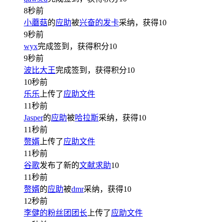
8秒前
小蘑菇
的
应助
被
兴奋的发卡
采纳，获得
10
9秒前
wyx
完成签到，获得积分
10
9秒前
波比大王
完成签到，获得积分
10
10秒前
乐乐
上传了
应助文件
11秒前
Jasper
的
应助
被
哈拉斯
采纳，获得
10
11秒前
赘婿
上传了
应助文件
11秒前
谷歌
发布了新的
文献求助
10
11秒前
赘婿
的
应助
被
dmr
采纳，获得
10
12秒前
李健的粉丝团团长
上传了
应助文件