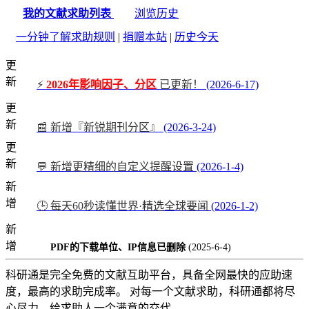
我的文献求助列表
浏览历史
一分钟了解求助规则
|
捐赠本站
|
历史今天
更
新
⚡
2026年影响因子、分区
已更新！
(2026-6-17)
更
新
📰 新增『新锐期刊分区』
(2026-3-24)
更
新
💬 新增更精细的自定义提醒设置
(2026-1-4)
新
增
🕒 每天60秒读懂世界·精选全球要闻
(2026-1-2)
新
增
PDF的下载单位、IP信息已删除
(2025-6-4)
科研通是完全免费的文献互助平台，具备全网最快的应助速
度，最高的求助完成率。 对每一个文献求助，科研通都将尽
心尽力，给求助人一个满意的交代。