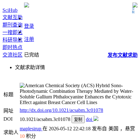
立秋
SciHub
文献互助
期刊查询
登录
一搜即达
注册
科研导航
即时热点
交流社区
已完结
发布
文献
求助
文献求助详情
Hybrid Sono-
Photodynamic Combination Therapy Mediated by Water-
标题
Soluble Gallium Phthalocyanine Enhances the Cytotoxic
Effect against Breast Cancer Cell Lines
http://dx.doi.org/10.1021/acsabm.3c01078
网址
DOI
10.1021/acsabm.3c01078
doi
复制
maplesirup
在 2026-05-12 22:42:18 发布自
美国
，悬赏
求助人
10
积分