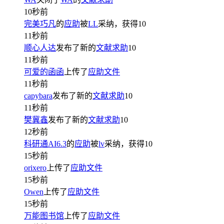
10秒前
完美巧凡
的
应助
被
LL
采纳，获得
10
11秒前
顺心人达
发布了新的
文献求助
10
11秒前
可爱的函函
上传了
应助文件
11秒前
capybara
发布了新的
文献求助
10
11秒前
樊冀鑫
发布了新的
文献求助
10
12秒前
科研通AI6.3
的
应助
被
lv
采纳，获得
10
15秒前
orixero
上传了
应助文件
15秒前
Owen
上传了
应助文件
15秒前
万能图书馆
上传了
应助文件