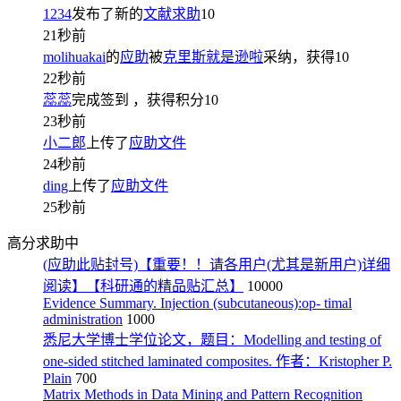
1234
发布了新的
文献求助
10
21秒前
molihuakai
的
应助
被
克里斯就是逊啦
采纳，获得
10
22秒前
蕊蕊
完成签到
，获得积分
10
23秒前
小二郎
上传了
应助文件
24秒前
ding
上传了
应助文件
25秒前
高分求助中
(应助此贴封号)【重要！！请各用户(尤其是新用户)详细
阅读】【科研通的精品贴汇总】
10000
Evidence Summary. Injection (subcutaneous):op- timal
administration
1000
悉尼大学博士学位论文，题目：Modelling and testing of
one-sided stitched laminated composites. 作者：Kristopher P.
Plain
700
Matrix Methods in Data Mining and Pattern Recognition