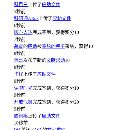
科目三
上传了
应助文件
5秒前
科研通AI6.3
上传了
应助文件
6秒前
顺心人达
完成签到，获得积分
10
7秒前
慕青
的
应助
被
酷炫的鸭子
采纳，获得
10
8秒前
勇哥
发布了新的
文献求助
10
8秒前
华仔
上传了
应助文件
9秒前
保卫时光
完成签到，获得积分
10
9秒前
开放似狮
完成签到，获得积分
20
9秒前
脑洞疼
上传了
应助文件
10秒前
WA
关闭了
WA
的
文献求助