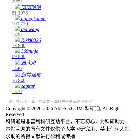
2080
嘻嘻哈哈
81
1075
aajhajkahna
109
770
didiwang
1830
Rikki0326
73
800
369ninja
69
800
渡人舟
1440
超帅涵柳
56
840
sagitar
1370
注：热心度 = 本日应助数 + 本日被采纳获取积分÷10
Copyright © 2020-2026 AbleSci.COM, 科研通, All Right
Reserved
科研通是非营利科研互助平台，不忘初心，为科研助力
本站互助的所有文件仅供个人学习研究用，禁止任何人把
求助的所得文献进行盈利或传播