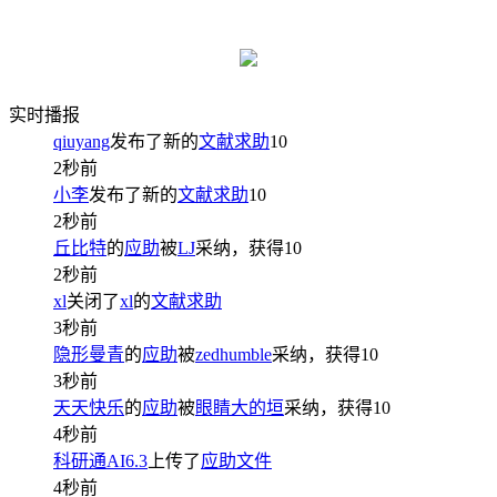
实时播报
qiuyang
发布了新的
文献求助
10
2秒前
小李
发布了新的
文献求助
10
2秒前
丘比特
的
应助
被
LJ
采纳，获得
10
2秒前
xl
关闭了
xl
的
文献求助
3秒前
隐形曼青
的
应助
被
zedhumble
采纳，获得
10
3秒前
天天快乐
的
应助
被
眼睛大的垣
采纳，获得
10
4秒前
科研通AI6.3
上传了
应助文件
4秒前