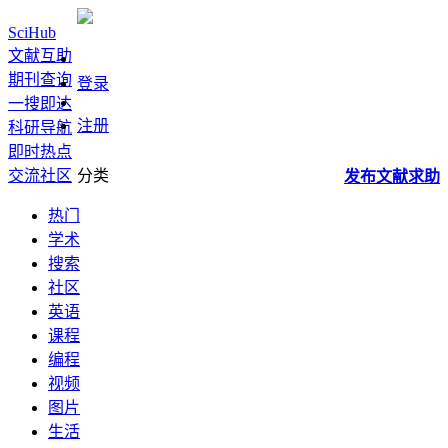
SciHub
文献互助
期刊查询
登录
一搜即达
注册
科研导航
即时热点
交流社区
分类
发布
文献
求助
热门
学术
搜索
社区
英语
课程
编程
视频
图片
生活