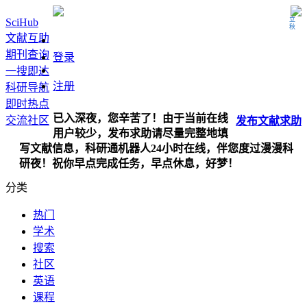
立秋
SciHub
文献互助
期刊查询
登录
一搜即达
注册
科研导航
即时热点
已入深夜，您辛苦了！由于当前在线
交流社区
发布
文献
求助
用户较少，发布求助请尽量完整地填
写文献信息，科研通机器人24小时在线，伴您度过漫漫科
研夜！祝你早点完成任务，早点休息，好梦！
分类
热门
学术
搜索
社区
英语
课程