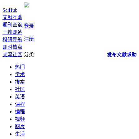
SciHub
文献互助
期刊查询
登录
一搜即达
注册
科研导航
即时热点
交流社区
分类
发布
文献
求助
热门
学术
搜索
社区
英语
课程
编程
视频
图片
生活