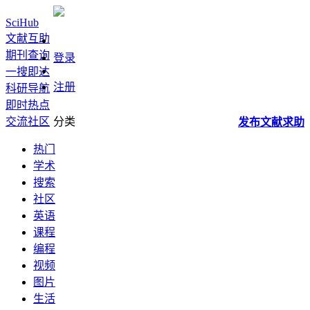
SciHub
文献互助
期刊查询
登录
一搜即达
注册
科研导航
即时热点
交流社区
分类
发布
文献
求助
热门
学术
搜索
社区
英语
课程
编程
视频
图片
生活