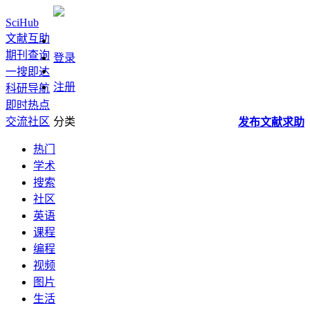
SciHub
文献互助
期刊查询
登录
一搜即达
注册
科研导航
即时热点
交流社区
分类
发布
文献
求助
热门
学术
搜索
社区
英语
课程
编程
视频
图片
生活