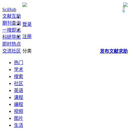
立秋
SciHub
文献互助
期刊查询
登录
一搜即达
注册
科研导航
即时热点
交流社区
分类
发布
文献
求助
热门
学术
搜索
社区
英语
课程
编程
视频
图片
生活