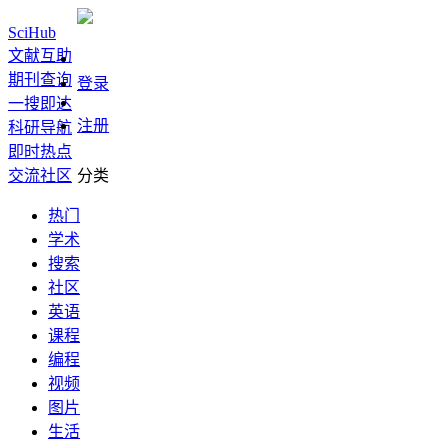
SciHub
文献互助
期刊查询
登录
一搜即达
注册
科研导航
即时热点
交流社区
分类
热门
学术
搜索
社区
英语
课程
编程
视频
图片
生活