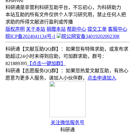
Reserved
科研通是非营利科研互助平台，不忘初心，为科研助力
本站互助的所有文件仅供个人学习研究用，禁止任何人把
求助的所得文献进行盈利或传播
版权声明
关于本站
捐赠本站
帮助中心
提交工单
客服中心
皖ICP备2024041134号-1
皖公网安备34019202002308
科研通【文献互助QQ群】：如果您有特殊求助，或发布求
助超过24小时未得到应助，可加群求助，群号：
821889395
【点击一键加群】
科研通【志愿服务QQ群】：如果您热爱文献互助，有热心
愿意为更多人服务，请加入小伙伴群，
点击申请加入
关注微信服务号
科研通