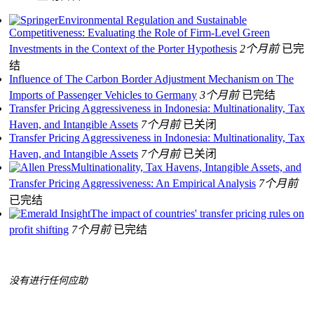
Environmental Regulation and Sustainable
Competitiveness: Evaluating the Role of Firm-Level Green
Investments in the Context of the Porter Hypothesis
2个月前
已完
结
Influence of The Carbon Border Adjustment Mechanism on The
Imports of Passenger Vehicles to Germany
3个月前
已完结
Transfer Pricing Aggressiveness in Indonesia: Multinationality, Tax
Haven, and Intangible Assets
7个月前
已关闭
Transfer Pricing Aggressiveness in Indonesia: Multinationality, Tax
Haven, and Intangible Assets
7个月前
已关闭
Multinationality, Tax Havens, Intangible Assets, and
Transfer Pricing Aggressiveness: An Empirical Analysis
7个月前
已完结
The impact of countries' transfer pricing rules on
profit shifting
7个月前
已完结
没有进行任何应助