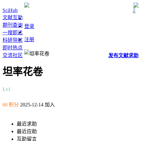
立秋
SciHub
文献互助
期刊查询
登录
一搜即达
注册
科研导航
即时热点
交流社区
发布
文献
求助
坦率花卷
Lv1
60 积分
2025-12-14 加入
最近求助
最近应助
互助留言