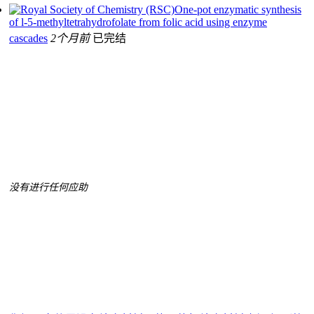
One-pot enzymatic synthesis
of l-5-methyltetrahydrofolate from folic acid using enzyme
cascades
2个月前
已完结
没有进行任何应助