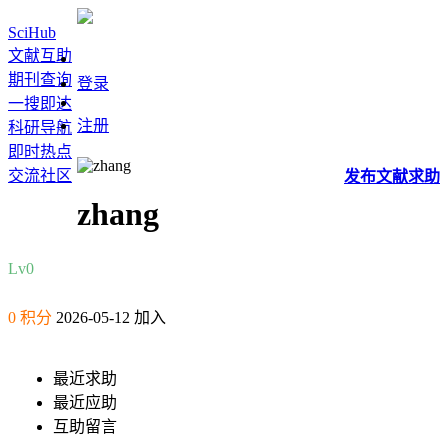
SciHub
文献互助
期刊查询
登录
一搜即达
注册
科研导航
即时热点
交流社区
发布
文献
求助
zhang
Lv0
0 积分
2026-05-12 加入
最近求助
最近应助
互助留言