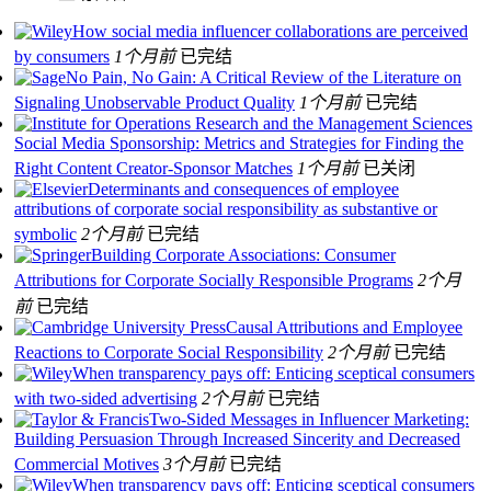
How social media influencer collaborations are perceived
by consumers
1个月前
已完结
No Pain, No Gain: A Critical Review of the Literature on
Signaling Unobservable Product Quality
1个月前
已完结
Social Media Sponsorship: Metrics and Strategies for Finding the
Right Content Creator-Sponsor Matches
1个月前
已关闭
Determinants and consequences of employee
attributions of corporate social responsibility as substantive or
symbolic
2个月前
已完结
Building Corporate Associations: Consumer
Attributions for Corporate Socially Responsible Programs
2个月
前
已完结
Causal Attributions and Employee
Reactions to Corporate Social Responsibility
2个月前
已完结
When transparency pays off: Enticing sceptical consumers
with two‐sided advertising
2个月前
已完结
Two-Sided Messages in Influencer Marketing:
Building Persuasion Through Increased Sincerity and Decreased
Commercial Motives
3个月前
已完结
When transparency pays off: Enticing sceptical consumers