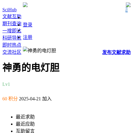
立秋
SciHub
文献互助
期刊查询
登录
一搜即达
注册
科研导航
即时热点
交流社区
发布
文献
求助
神勇的电灯胆
Lv1
60 积分
2025-04-21 加入
最近求助
最近应助
互助留言