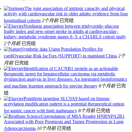
The joint association of intrinsic capacity and physical
activity with cardiovascular risk in older adults: evidence from four
longitudinal cohorts
2个月前
已完结
Nonlinear association between triglyceride–glucose
frailty index and new-onset stroke in adults at cardiovascular–
kidney–metabolic syndrome stages 0–3: a CHARLS cohort study
2个月前
已完结
Synthetic data Using Population Profiles for
cardiOvascular Risk facTors (SUPPORT) in mainland China
2个
月前
已完结
Identification of CACNB1 protein as an actionable
therapeutic target for hepatocellular carcinoma via metabolic
dysfunction analysis in liver diseases: An integrated bioinformatics
and machine learning approach for precise therapy
8个月前
已完
结
Pomiferin targeting SLC9A9 based on histone
acetylation modification pattern is a potential therapeutical option
for gastric cancer with high malignancy
8个月前
已完结
Upregulation of M6A Reader HNRNPA2B1
Associated with Poor Prognosis and Tumor Progression in Lung
Adenocarcinoma
10个月前
已完结