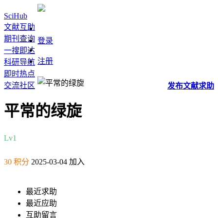
SciHub
文献互助
期刊查询
登录
一搜即达
注册
科研导航
即时热点
交流社区
发布
文献
求助
平常的绿旋
Lv1
30 积分
2025-03-04 加入
最近求助
最近应助
互助留言