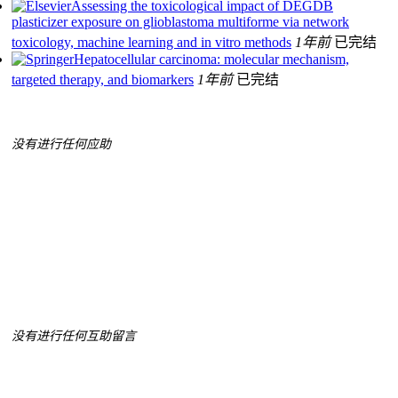
Assessing the toxicological impact of DEGDB
plasticizer exposure on glioblastoma multiforme via network
toxicology, machine learning and in vitro methods
1年前
已完结
Hepatocellular carcinoma: molecular mechanism,
targeted therapy, and biomarkers
1年前
已完结
没有进行任何应助
没有进行任何互助留言