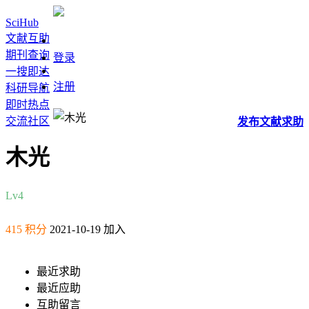
SciHub
文献互助
期刊查询
登录
一搜即达
注册
科研导航
即时热点
交流社区
发布
文献
求助
木光
Lv4
415 积分
2021-10-19 加入
最近求助
最近应助
互助留言