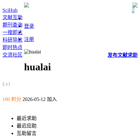
立秋
SciHub
文献互助
期刊查询
登录
一搜即达
注册
科研导航
即时热点
交流社区
发布
文献
求助
hualai
Lv1
100 积分
2026-05-12 加入
最近求助
最近应助
互助留言