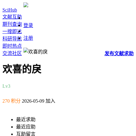
SciHub
文献互助
期刊查询
登录
一搜即达
注册
科研导航
即时热点
交流社区
发布
文献
求助
欢喜的戾
Lv3
270 积分
2026-05-09 加入
最近求助
最近应助
互助留言