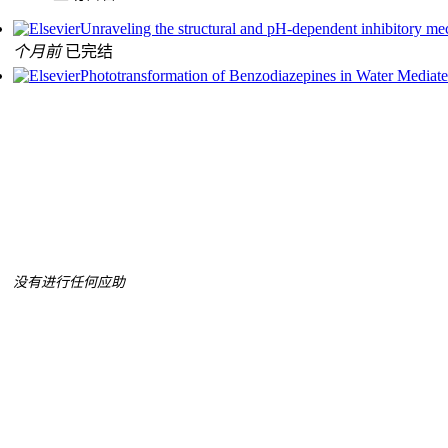
Unraveling the structural and pH-dependent inhibitory mec
个月前
已完结
Phototransformation of Benzodiazepines in Water Mediate
没有进行任何应助