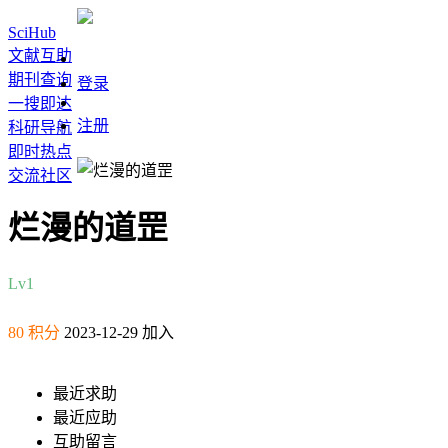
SciHub
文献互助
期刊查询
登录
一搜即达
注册
科研导航
即时热点
交流社区
烂漫的道罡
Lv1
80 积分
2023-12-29 加入
最近求助
最近应助
互助留言