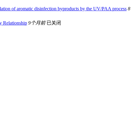
adation of aromatic disinfection byproducts by the UV/PAA process
8
y Relationship
9个月前
已关闭