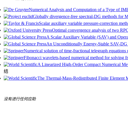
Numerical Analysis and Computation of a Type of IM
Globally divergence-free spectral-DG methods for M
Scalar auxiliary variable pressure-correction met
Optimal convergence analysis of two RP
A Scalar Auxiliary Variable (SAV) and Operat
An Unconditionally Energy-Stable SAV-DG
Numerical solution of time-fractional telegraph equations
Fibonacci wavelets-based numerical method for solving frac
A Linearized High-Order Compact Numerical Me
结
The Thermal-Mass-Redistributed Finite Element 
没有进行任何应助