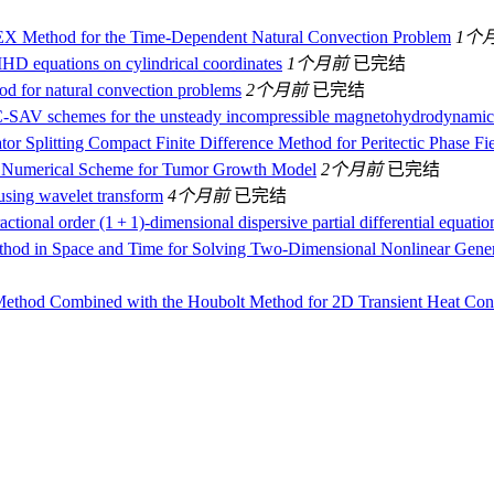
EX Method for the Time-Dependent Natural Convection Problem
1个
HD equations on cylindrical coordinates
1个月前
已完结
hod for natural convection problems
2个月前
已完结
C-SAV schemes for the unsteady incompressible magnetohydrodynamic
or Splitting Compact Finite Difference Method for Peritectic Phase F
 Numerical Scheme for Tumor Growth Model
2个月前
已完结
 using wavelet transform
4个月前
已完结
tional order (1 + 1)-dimensional dispersive partial differential equatio
thod in Space and Time for Solving Two-Dimensional Nonlinear Ge
Method Combined with the Houbolt Method for 2D Transient Heat Con