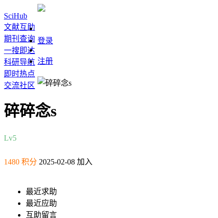
SciHub
文献互助
期刊查询
登录
一搜即达
注册
科研导航
即时热点
交流社区
碎碎念s
Lv5
1480 积分
2025-02-08 加入
最近求助
最近应助
互助留言