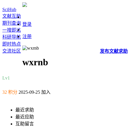
SciHub
文献互助
期刊查询
登录
一搜即达
注册
科研导航
即时热点
交流社区
发布
文献
求助
wxrnb
Lv1
32 积分
2025-09-25 加入
最近求助
最近应助
互助留言