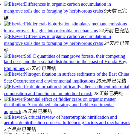
Differences in organic carbon accumulation in
mangrove soils due to foraging by herbivorous crabs
9天前
已完
结
Fiddler crab bioturbation stimulates methane emissions
in mangroves: Insights into microbial mechanisms
24天前
已完结
Differences in organic carbon accumulation in
mangrove soils due to foraging by herbivorous crabs
24天前
已完
结
Soil C quantities of mangrove forests, their competing
land uses, and their spatial distribution in the coast of Honda Bay,
Philippines
25天前
已完结
Nitrogen fixation in surface sediments of the East China
Sea: Occurrence and environmental implications
25天前
已完结
Crab bioturbation significantly alters sediment microbial
composition and function in an intertidal marsh
28天前
已完结
Potential effect of fiddler crabs on organic matter
distribution: A combined laboratory and field experimental
approach
28天前
已完结
A critical review of heterotrophic nitrification and
aerobic denitrification process: Influencing factors and mechanisms
2个月前
已完结