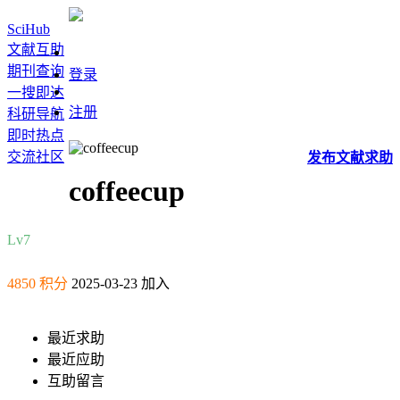
SciHub
文献互助
期刊查询
登录
一搜即达
注册
科研导航
即时热点
交流社区
发布
文献
求助
coffeecup
Lv7
4850 积分
2025-03-23 加入
最近求助
最近应助
互助留言