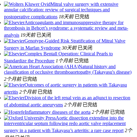
Mitral valve surgery with extensive
annular calcification: review of surgical techniques and
postoperative complications
18天前
已完结
Anticoagulants and immunosuppressive therapy for
thrombosis in Behçet’s syndrome: a systematic review and meta-
analysis
19天前
已关闭
Genotype-Guided Risk Stratification of Mitral Valve
Surgery in Marfan Syndrome
30天前
已关闭
Complex Bentall Operation: Clinical Pearls to
Standardize the Procedure
1个月前
已完结
Natural history and
classification of occlusive thromboaortopathy (Takayasu's disease)
2个月前
已完结
Outcomes of aortic surgery in patients with Takayasu
arteritis
2个月前
已完结
Division of the left renal vein as an adjunct to resection
of abdominal aortic aneurysms
2个月前
已完结
Inflammatory diseases of the aorta
2个月前
已完结
Aortic dissection extending into the
interventricular septum following redo aortic valve replacement
surgery in a patient with Takayasu’s arteritis: a rare case report
2个