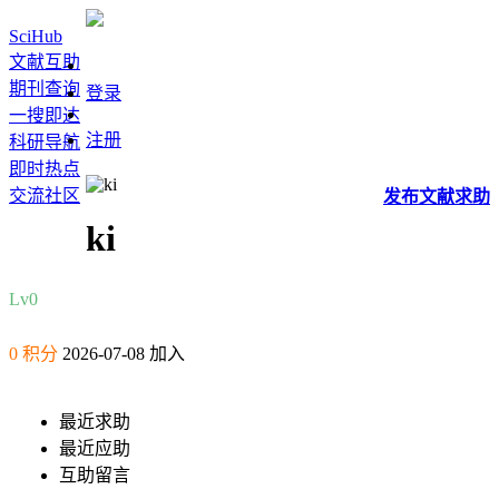
SciHub
文献互助
期刊查询
登录
一搜即达
注册
科研导航
即时热点
交流社区
发布
文献
求助
ki
Lv0
0 积分
2026-07-08 加入
最近求助
最近应助
互助留言