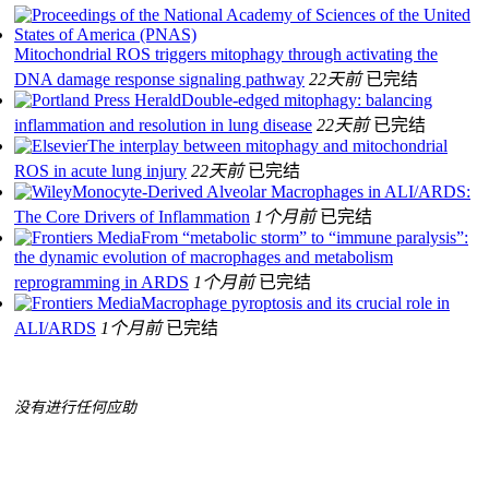
Mitochondrial ROS triggers mitophagy through activating the
DNA damage response signaling pathway
22天前
已完结
Double-edged mitophagy: balancing
inflammation and resolution in lung disease
22天前
已完结
The interplay between mitophagy and mitochondrial
ROS in acute lung injury
22天前
已完结
Monocyte-Derived Alveolar Macrophages in ALI/ARDS:
The Core Drivers of Inflammation
1个月前
已完结
From “metabolic storm” to “immune paralysis”:
the dynamic evolution of macrophages and metabolism
reprogramming in ARDS
1个月前
已完结
Macrophage pyroptosis and its crucial role in
ALI/ARDS
1个月前
已完结
没有进行任何应助